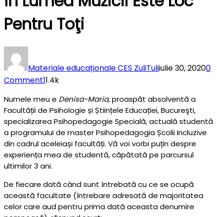
În Lumea Muzicii Este Loc
Pentru Toţi
Materiale educaționale CES ZuliTuli
iulie 30, 2020
0
Comment
1
1.4k
Numele meu e
Denisa-Maria
, proaspăt absolventă a
Facultății de Psihologie și Științele Educației, Bucureşti,
specializarea Psihopedagogie Specială, actuală studentă
a programului de master Psihopedagogia Școlii Incluzive
din cadrul aceleiași facultăți. Vă voi vorbi puțin despre
experiența mea de studentă, căpătată pe parcursul
ultimilor 3 ani.
De fiecare dată când sunt întrebată cu ce se ocupă
această facultate (întrebare adresată de majoritatea
celor care aud pentru prima dată aceasta denumire