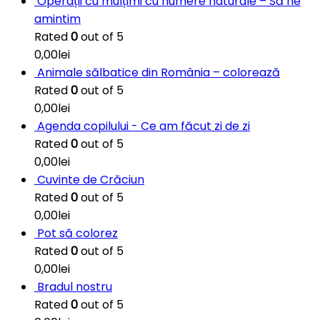
Operații cu mulțimi cu numere naturale – Să ne
amintim
Rated
0
out of 5
0,00
lei
Animale sălbatice din România – colorează
Rated
0
out of 5
0,00
lei
Agenda copilului - Ce am făcut zi de zi
Rated
0
out of 5
0,00
lei
Cuvinte de Crăciun
Rated
0
out of 5
0,00
lei
Pot să colorez
Rated
0
out of 5
0,00
lei
Bradul nostru
Rated
0
out of 5