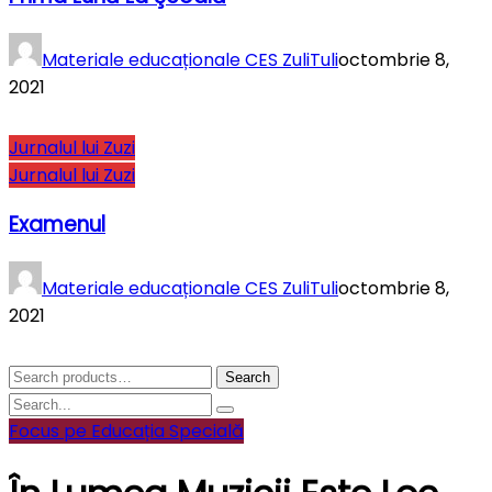
Materiale educaționale CES ZuliTuli
octombrie 8,
2021
Jurnalul lui Zuzi
Jurnalul lui Zuzi
Examenul
Materiale educaționale CES ZuliTuli
octombrie 8,
2021
Search
Search
for:
Focus pe Educația Specială