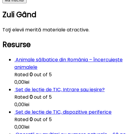
Zuli Gând
Toţi elevii merită materiale atractive.
Resurse
Animale sălbatice din România – Încercuiește
animalele
Rated
0
out of 5
0,00
lei
Set de lecție de TIC, Intrare sau ieșire?
Rated
0
out of 5
0,00
lei
Set de lecție de TIC, dispozitive periferice
Rated
0
out of 5
0,00
lei