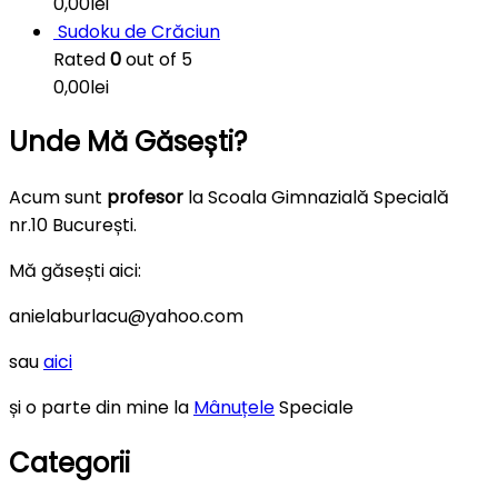
0,00
lei
Sudoku de Crăciun
Rated
0
out of 5
0,00
lei
Unde Mă Găsești?
Acum sunt
profesor
la Scoala Gimnazială Specială
nr.10 București.
Mă găsești aici:
anielaburlacu@yahoo.com
sau
aici
și o parte din mine la
Mânuțele
Speciale
Categorii