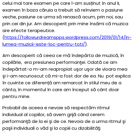
celui mai tare examen pe care l-am susținut în anul II,
examen în baza căruia a trebuit să reînviem o pasiune
veche, pasiune ce urma să renască acum, prin noi, sau
prin cei din jur. Am descoperit prin mine însămi că muzica
are efecte terapeutice.
(
https://followurdreamspps.wordpress.com/2019/01/14/in-
lumea-muzicii-este-loc-pentru-toti/
).
Am descoperit că ceea ce mă îndepărta de muzică, în
copilărie, era presiunea performanţei. Odată ce am
îndepărtat-o m-am reapropiat uşor uşor de vioara mea
şi i-am recunoscut că mi-a fost dor de ea. Nu pot explica
în cuvinte ce diferență am remarcat în stilul meu de a
cânta, în momentul în care am început să cânt doar
pentru mine.
Probabil de aceea e nevoie să respectăm ritmul
individual al copiilor, să avem grijă când cerem
performanţă de la ei şi de ce. Nevoia de a urma ritmul şi
paşii individuali o văd şi la copiii cu dizabilităţi.