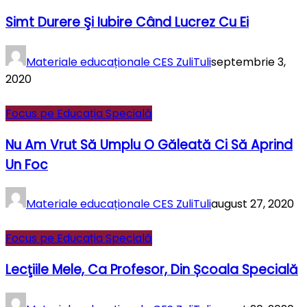
Simt Durere Şi Iubire Când Lucrez Cu Ei
Materiale educaționale CES ZuliTuli
septembrie 3,
2020
Focus pe Educația Specială
Nu Am Vrut Să Umplu O Găleată Ci Să Aprind
Un Foc
Materiale educaționale CES ZuliTuli
august 27, 2020
Focus pe Educația Specială
Lecţiile Mele, Ca Profesor, Din Școala Specială