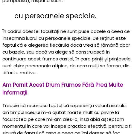
pompoasă), răspund scurt:
cu persoanele speciale.
În cadrul acestei facultăți ne sunt puse bazele a ceea ce
înseamnă lucrul cu persoanele speciale. De reținut este
faptul că e alegerea fiecăruia dacă vrea să rămână doar
cu bazele, sau dacă va alege să construiască în
continuare acest frumos castel, în care prinții și prințesele
sunt chiar persoanele atipice, de care mulți se feresc, din
diferite motive.
Am Pornit Acest Drum Frumos Fără Prea Multe
Informații
Trebuie să recunosc faptul că experiența voluntariatului
din timpul liceului m-a ajutat foarte mult cu privire la
facultatea pe care mi-am ales-o, însă abia așteptam
momentul în care voi începe practica efectivă, pentru a fi
sigură de faptul că asta e ceea ce îmi doresc să fac.