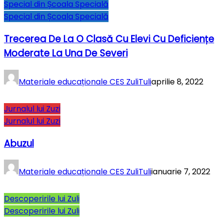
Special din Școala Specială
Special din Școala Specială
Trecerea De La O Clasă Cu Elevi Cu Deficiențe
Moderate La Una De Severi
Materiale educaționale CES ZuliTuli
aprilie 8, 2022
Jurnalul lui Zuzi
Jurnalul lui Zuzi
Abuzul
Materiale educaționale CES ZuliTuli
ianuarie 7, 2022
Descoperirile lui Zuli
Descoperirile lui Zuli