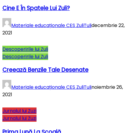
Cine E În Spatele Lui Zuli?
Materiale educaționale CES ZuliTuli
decembrie 22,
2021
Descoperirile lui Zuli
Descoperirile lui Zuli
Creează Benzile Tale Desenate
Materiale educaționale CES ZuliTuli
noiembrie 26,
2021
Jurnalul lui Zuzi
Jurnalul lui Zuzi
Prima Lună La Şcoală