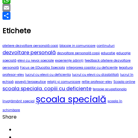
WhatsApp
Email
Partajează
Etichete
ateliere dezvoltare personală copii
blocaje in comunicare
continuturi
dezvoltare personală
dezvoltare personală copii
educatie
educație
specială
elevi cu nevoi speciale
experiențe părinți
feedback ateliere dezvoltare
personală
Focus pe EDucatia Speciala
integrarea copiilor cu deficiente
legatura
profesor-elev
lucrul cu elevii cu deficienta
lucrul cu elevii cu dizabilitati
lucrul în
echipă
povești terapeutice
relații și comunicare
reltie profesor-elev
Scoala online
scoala speciala. copiii cu deficiente
terapie ocupationala
școala specială
învațământ special
școala în
schimbare
Share