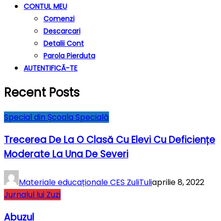
CONTUL MEU
Comenzi
Descarcari
Detalii Cont
Parola Pierduta
AUTENTIFICĂ-TE
Recent Posts
Special din Școala Specială
Trecerea De La O Clasă Cu Elevi Cu Deficiențe
Moderate La Una De Severi
Materiale educaționale CES ZuliTuli
aprilie 8, 2022
Jurnalul lui Zuzi
Abuzul