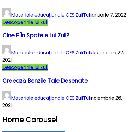
Materiale educaționale CES ZuliTuli
ianuarie 7, 2022
Descoperirile lui Zuli
Cine E În Spatele Lui Zuli?
Materiale educaționale CES ZuliTuli
decembrie 22,
2021
Descoperirile lui Zuli
Creează Benzile Tale Desenate
Materiale educaționale CES ZuliTuli
noiembrie 26,
2021
Home Carousel