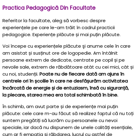
Practica Pedagogică Din Facultate
Referitor la facultate, aleg să vorbesc despre
experiențele pe care le-am trăit în cadrul practicii
pedagogice. Experiențe plăcute și mai puțin plăcute.
Voi începe cu experiențele plăcute şi anume cele în care
am asistat și susținut ore de logopedie. Am întâlnit
persoane extrem de dedicate, centrate pe copil și pe
nevoile sale, extrem de răbdătoare atât cu cei mici, cât și
cu noi, studenții.
Poate nu de fiecare dată am ajuns în
centrele ori în școlile în care ne desfășurăm activitatea
încărcată de energie și de entuziasm, însă cu siguranță,
la plecare, starea mea era total schimbată în bine.
În schimb, am avut parte și de experiențe mai puțin
plăcute: cele care m-au făcut să realizez faptul că nu toți
suntem pregătiți să lucrăm cu persoanele cu nevoi
speciale, iar dacă nu dispunem de unele calități esențiale,
cum ar fi empatia și răbdarea, lucrul cu astfel de