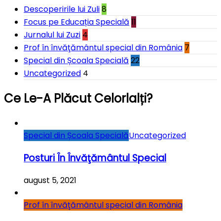
Descoperirile lui Zuli
8
Focus pe Educația Specială
11
Jurnalul lui Zuzi
4
Prof în învăţământul special din România
7
Special din Școala Specială
22
Uncategorized
4
Ce Le-A Plăcut Celorlalți?
Special din Școala Specială
Uncategorized
Posturi În Învăţământul Special
august 5, 2021
Prof în învăţământul special din România