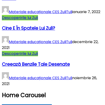
Materiale educaționale CES ZuliTuli
ianuarie 7, 2022
Descoperirile lui Zuli
Cine E În Spatele Lui Zuli?
Materiale educaționale CES ZuliTuli
decembrie 22,
2021
Descoperirile lui Zuli
Creează Benzile Tale Desenate
Materiale educaționale CES ZuliTuli
noiembrie 26,
2021
Home Carousel