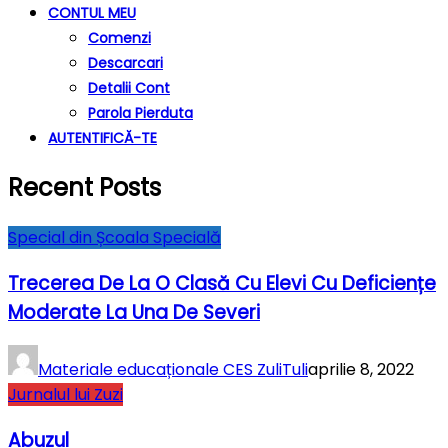
CONTUL MEU
Comenzi
Descarcari
Detalii Cont
Parola Pierduta
AUTENTIFICĂ-TE
Recent Posts
Special din Școala Specială
Trecerea De La O Clasă Cu Elevi Cu Deficiențe
Moderate La Una De Severi
Materiale educaționale CES ZuliTuli
aprilie 8, 2022
Jurnalul lui Zuzi
Abuzul