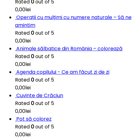
Rated
0
out of 5
0,00
lei
Operații cu mulțimi cu numere naturale – Să ne
amintim
Rated
0
out of 5
0,00
lei
Animale sălbatice din România – colorează
Rated
0
out of 5
0,00
lei
Agenda copilului - Ce am făcut zi de zi
Rated
0
out of 5
0,00
lei
Cuvinte de Crăciun
Rated
0
out of 5
0,00
lei
Pot să colorez
Rated
0
out of 5
0,00
lei