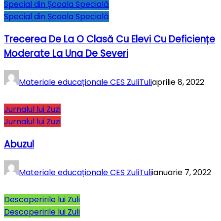
Special din Școala Specială
Special din Școala Specială
Trecerea De La O Clasă Cu Elevi Cu Deficiențe
Moderate La Una De Severi
Materiale educaționale CES ZuliTuli
aprilie 8, 2022
Jurnalul lui Zuzi
Jurnalul lui Zuzi
Abuzul
Materiale educaționale CES ZuliTuli
ianuarie 7, 2022
Descoperirile lui Zuli
Descoperirile lui Zuli