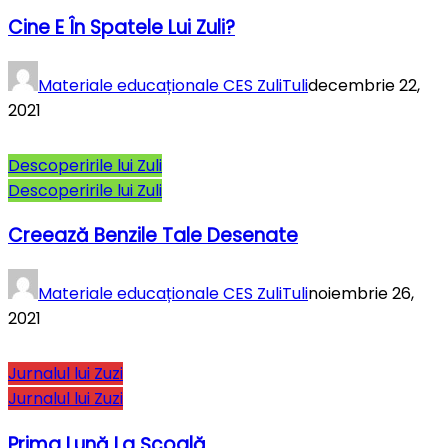
Cine E În Spatele Lui Zuli?
Materiale educaționale CES ZuliTuli
decembrie 22,
2021
Descoperirile lui Zuli
Descoperirile lui Zuli
Creează Benzile Tale Desenate
Materiale educaționale CES ZuliTuli
noiembrie 26,
2021
Jurnalul lui Zuzi
Jurnalul lui Zuzi
Prima Lună La Şcoală