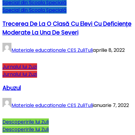
Special din Școala Specială
Special din Școala Specială
Trecerea De La O Clasă Cu Elevi Cu Deficiențe
Moderate La Una De Severi
Materiale educaționale CES ZuliTuli
aprilie 8, 2022
Jurnalul lui Zuzi
Jurnalul lui Zuzi
Abuzul
Materiale educaționale CES ZuliTuli
ianuarie 7, 2022
Descoperirile lui Zuli
Descoperirile lui Zuli