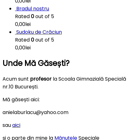
0,00
lei
Bradul nostru
Rated
0
out of 5
0,00
lei
Sudoku de Crăciun
Rated
0
out of 5
0,00
lei
Unde Mă Găsești?
Acum sunt
profesor
la Scoala Gimnazială Specială
nr.10 București.
Mă găsești aici:
anielaburlacu@yahoo.com
sau
aici
și o parte din mine la
Mânuțele
Speciale