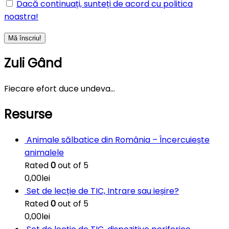
Dacă continuați, sunteți de acord cu politica
noastra!
Zuli Gând
Fiecare efort duce undeva…
Resurse
Animale sălbatice din România – Încercuiește
animalele
Rated
0
out of 5
0,00
lei
Set de lecție de TIC, Intrare sau ieșire?
Rated
0
out of 5
0,00
lei