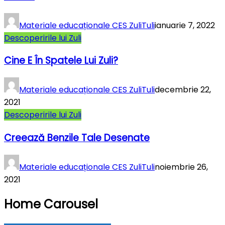
Materiale educaționale CES ZuliTuli
ianuarie 7, 2022
Descoperirile lui Zuli
Cine E În Spatele Lui Zuli?
Materiale educaționale CES ZuliTuli
decembrie 22,
2021
Descoperirile lui Zuli
Creează Benzile Tale Desenate
Materiale educaționale CES ZuliTuli
noiembrie 26,
2021
Home Carousel