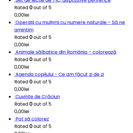
Set de lecție de TIC, dispozitive periferice
Rated
0
out of 5
0,00
lei
Operații cu mulțimi cu numere naturale – Să ne
amintim
Rated
0
out of 5
0,00
lei
Animale sălbatice din România – colorează
Rated
0
out of 5
0,00
lei
Agenda copilului - Ce am făcut zi de zi
Rated
0
out of 5
0,00
lei
Cuvinte de Crăciun
Rated
0
out of 5
0,00
lei
Pot să colorez
Rated
0
out of 5