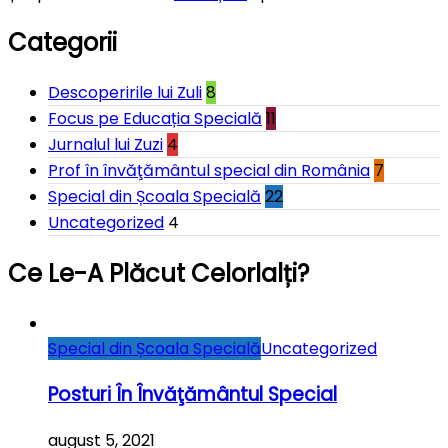
Categorii
Descoperirile lui Zuli
8
Focus pe Educația Specială
11
Jurnalul lui Zuzi
4
Prof în învăţământul special din România
7
Special din Școala Specială
22
Uncategorized
4
Ce Le-A Plăcut Celorlalți?
Special din Școala Specială
Uncategorized
Posturi În Învăţământul Special
august 5, 2021