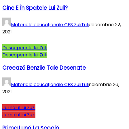
Cine E În Spatele Lui Zuli?
Materiale educaționale CES ZuliTuli
decembrie 22,
2021
Descoperirile lui Zuli
Descoperirile lui Zuli
Creează Benzile Tale Desenate
Materiale educaționale CES ZuliTuli
noiembrie 26,
2021
Jurnalul lui Zuzi
Jurnalul lui Zuzi
Prima Lună La Şcoală