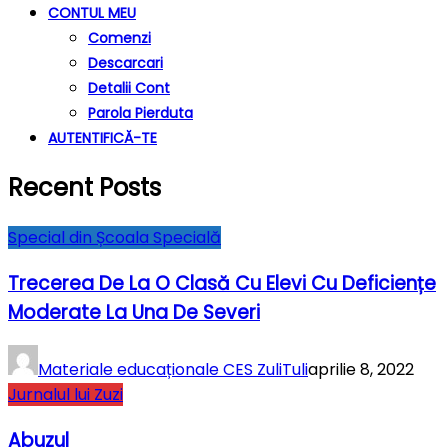
CONTUL MEU
Comenzi
Descarcari
Detalii Cont
Parola Pierduta
AUTENTIFICĂ-TE
Recent Posts
Special din Școala Specială
Trecerea De La O Clasă Cu Elevi Cu Deficiențe
Moderate La Una De Severi
Materiale educaționale CES ZuliTuli
aprilie 8, 2022
Jurnalul lui Zuzi
Abuzul