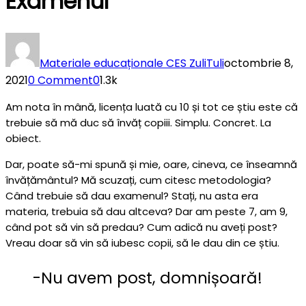
Examenul
Materiale educaționale CES ZuliTuli
octombrie 8,
2021
0 Comment
0
1.3k
Am nota în mână, licența luată cu 10 și tot ce știu este că
trebuie să mă duc să învăț copiii. Simplu. Concret. La
obiect.
Dar, poate să-mi spună și mie, oare, cineva, ce înseamnă
învățământul? Mă scuzați, cum citesc metodologia?
Când trebuie să dau examenul? Stați, nu asta era
materia, trebuia să dau altceva? Dar am peste 7, am 9,
când pot să vin să predau? Cum adică nu aveți post?
Vreau doar să vin să iubesc copii, să le dau din ce știu.
-Nu avem post, domnișoară!