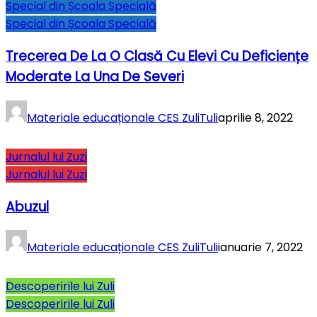
Special din Școala Specială
Special din Școala Specială
Trecerea De La O Clasă Cu Elevi Cu Deficiențe
Moderate La Una De Severi
Materiale educaționale CES ZuliTuli
aprilie 8, 2022
Jurnalul lui Zuzi
Jurnalul lui Zuzi
Abuzul
Materiale educaționale CES ZuliTuli
ianuarie 7, 2022
Descoperirile lui Zuli
Descoperirile lui Zuli