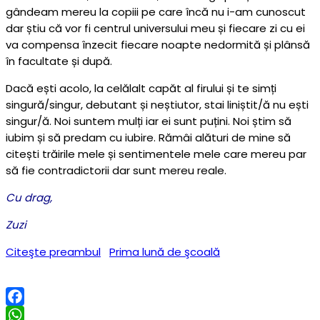
gândeam mereu la copiii pe care încă nu i-am cunoscut
dar știu că vor fi centrul universului meu și fiecare zi cu ei
va compensa înzecit fiecare noapte nedormită și plânsă
în facultate și după.
Dacă ești acolo, la celălalt capăt al firului și te simți
singură/singur, debutant și neștiutor, stai liniștit/ă nu ești
singur/ă. Noi suntem mulți iar ei sunt puțini. Noi știm să
iubim și să predam cu iubire. Rămâi alături de mine să
citești trăirile mele și sentimentele mele care mereu par
să fie contradictorii dar sunt mereu reale.
Cu drag,
Zuzi
Citeşte preambul
Prima lună de şcoală
Facebook