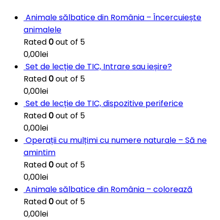
Animale sălbatice din România – Încercuiește
animalele
Rated
0
out of 5
0,00
lei
Set de lecție de TIC, Intrare sau ieșire?
Rated
0
out of 5
0,00
lei
Set de lecție de TIC, dispozitive periferice
Rated
0
out of 5
0,00
lei
Operații cu mulțimi cu numere naturale – Să ne
amintim
Rated
0
out of 5
0,00
lei
Animale sălbatice din România – colorează
Rated
0
out of 5
0,00
lei