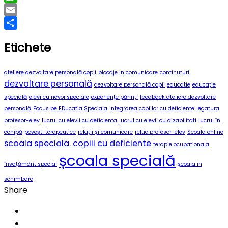
WhatsApp
Email
Partajează
Etichete
ateliere dezvoltare personală copii
blocaje in comunicare
continuturi
dezvoltare personală
dezvoltare personală copii
educatie
educație
specială
elevi cu nevoi speciale
experiențe părinți
feedback ateliere dezvoltare
personală
Focus pe EDucatia Speciala
integrarea copiilor cu deficiente
legatura
profesor-elev
lucrul cu elevii cu deficienta
lucrul cu elevii cu dizabilitati
lucrul în
echipă
povești terapeutice
relații și comunicare
reltie profesor-elev
Scoala online
scoala speciala. copiii cu deficiente
terapie ocupationala
școala specială
învațământ special
școala în
schimbare
Share