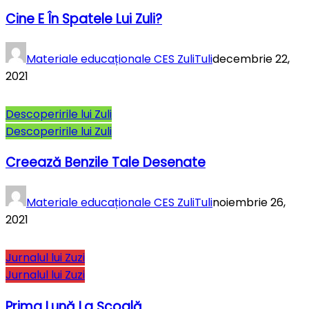
Cine E În Spatele Lui Zuli?
Materiale educaționale CES ZuliTuli
decembrie 22,
2021
Descoperirile lui Zuli
Descoperirile lui Zuli
Creează Benzile Tale Desenate
Materiale educaționale CES ZuliTuli
noiembrie 26,
2021
Jurnalul lui Zuzi
Jurnalul lui Zuzi
Prima Lună La Şcoală