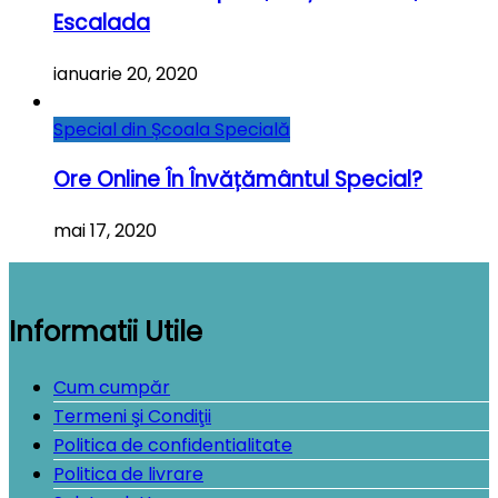
Escalada
ianuarie 20, 2020
Special din Școala Specială
Ore Online În Învățământul Special?
mai 17, 2020
Informatii Utile
Cum cumpăr
Termeni şi Condiţii
Politica de confidentialitate
Politica de livrare