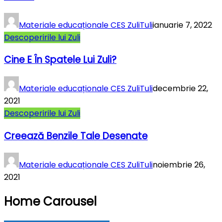
Materiale educaționale CES ZuliTuli
ianuarie 7, 2022
Descoperirile lui Zuli
Cine E În Spatele Lui Zuli?
Materiale educaționale CES ZuliTuli
decembrie 22,
2021
Descoperirile lui Zuli
Creează Benzile Tale Desenate
Materiale educaționale CES ZuliTuli
noiembrie 26,
2021
Home Carousel