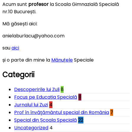
Acum sunt
profesor
la Scoala Gimnazială Specială
nr.10 București.
Mă găsești aici:
anielaburlacu@yahoo.com
sau
aici
și o parte din mine la
Mânuțele
Speciale
Categorii
Descoperirile lui Zuli
8
Focus pe Educația Specială
11
Jurnalul lui Zuzi
4
Prof în învăţământul special din România
7
Special din Școala Specială
22
Uncategorized
4