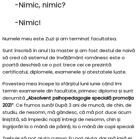
-Nimic, nimic?
-Nimic!
Numele meu este Zuzi și am terminat facultatea.
Sunt înscrisă în anul I la master și am fost destul de naivă
să cred că sistemul de învățământ românesc este o
poartă deschisă ce o pot trece cei ce prezintă
certificatul, diplomele, examenele și atestatele luate.
Povestea mea începe la sfârșitul lunii iunie când îmi
termin examenele din facultate, primesc diploma și sunt
denumită
„Absolvent psihopedagogie specială promoția
2021”
. Ce frumos sună! După 3 ani de muncă, de chin, de
studiu, de nesomn, mă gândesc, că mă pot duce acum
liniștită, să împiedic nopți întregi de nesomn, chin și
îngrijorări la o mână de părinți, la o mână de copii speciali.
Trebuie să pot ajuta cumva. Eu pot ajuta, dar mă lasă ei