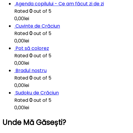
Agenda copilului - Ce am făcut zi de zi
Rated
0
out of 5
0,00
lei
Cuvinte de Crăciun
Rated
0
out of 5
0,00
lei
Pot să colorez
Rated
0
out of 5
0,00
lei
Bradul nostru
Rated
0
out of 5
0,00
lei
Sudoku de Crăciun
Rated
0
out of 5
0,00
lei
Unde Mă Găsești?