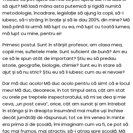
să ajut? Mă lasă mâna asta puternică și rigidă numită
metodologie, încadrare, legislație să ajung la copii, să-i
iubesc, să-i strâng în brațe și să le dau 200% din mine? Mă
lasă până la urmă. Mă lupt cu ea, mă lupt cu toată lumea,
mă lupt cu mine, pentru ei!
Primesc postul. Sunt în sfârșit profesor, am clasa mea,
copiii mei, sufletele mele. Sunt suficient de bună? Am eu
ce să le spun atât de important? Știu eu să predau
istorie, geografie, biologie, chimie? Sunt eu în stare să
ajut și să nu stric? Știu eu să îi iubesc cum au ei nevoie?
Dar mă duc acolo! Mă duc acolo pentru că simt că e locul
meu! Mă duc, deoarece, în tot timpul asta, cât am stat
cu orele pe treptele inspectoratului, să mi se dea și mie
ceva, „un post ceva”, orice, cât am sunat și am întrebat
în stânga și în dreapta însumând mai multe uși închise
decât jumătăți de răspunsuri, tot ce îmi venea în minte
era prima zi de școală, îmi imaginam cum va fi, ce pot să
fac mai frumos, mai atractiv, să-i atrag spre școală. Mă