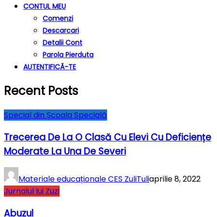
CONTUL MEU
Comenzi
Descarcari
Detalii Cont
Parola Pierduta
AUTENTIFICĂ-TE
Recent Posts
Special din Școala Specială
Trecerea De La O Clasă Cu Elevi Cu Deficiențe
Moderate La Una De Severi
Materiale educaționale CES ZuliTuli
aprilie 8, 2022
Jurnalul lui Zuzi
Abuzul