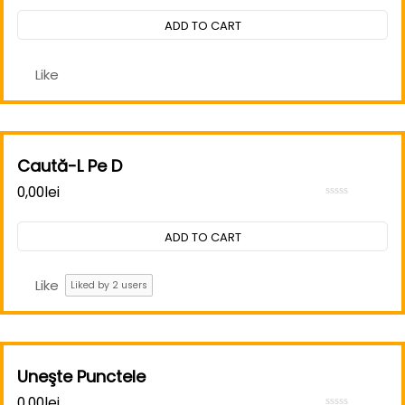
0
out
ADD TO CART
of
5
Like
Caută-L Pe D
0,00
lei
Rated
0
out
ADD TO CART
of
5
Like
Liked by
2
users
Uneşte Punctele
0,00
lei