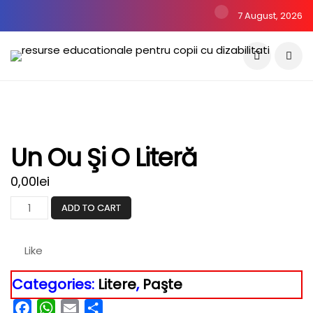
7 August, 2026
Un Ou Şi O Literă
0,00
lei
ADD TO CART
Like
Categories:
Litere
,
Paşte
Facebook
WhatsApp
Email
Partajează