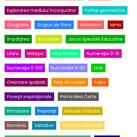
Explorarea mediului înconjurător
Forme geometrice
Geografie
Grupuri de litere
Halloween
Iarna
Împărţirea
Înmulţirea
Jocuri Speciale Educative
Litere
Mărţişor
Moş Nicolae
Numeraţia 0-10
Numeraţia 0-100
Numeraţia 0-30
Orar
Orientare spaţială
Părţi de vorbire
Paşte
Poveşti inspiraţionale
Prima Mea Carte
Primăvara
Propoziţii
Resurse Gratuite
România
Sărbători
Schema corporală