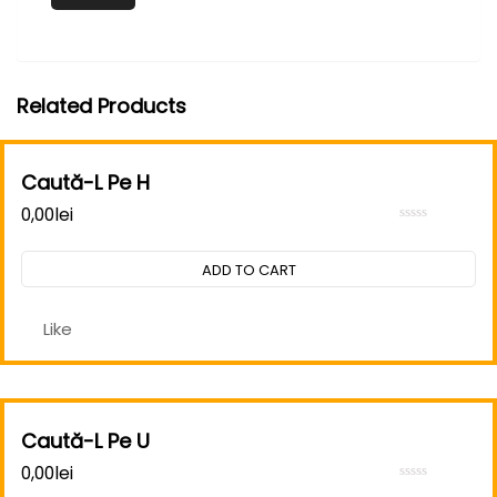
Related Products
Caută-L Pe H
0,00
lei
Rated
0
out
ADD TO CART
of
5
Like
Caută-L Pe U
0,00
lei
Rated