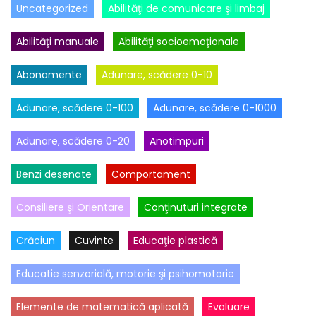
Uncategorized
Abilităţi de comunicare şi limbaj
Abilităţi manuale
Abilităţi socioemoţionale
Abonamente
Adunare, scădere 0-10
Adunare, scădere 0-100
Adunare, scădere 0-1000
Adunare, scădere 0-20
Anotimpuri
Benzi desenate
Comportament
Consiliere şi Orientare
Conţinuturi integrate
Crăciun
Cuvinte
Educaţie plastică
Educatie senzorială, motorie şi psihomotorie
Elemente de matematică aplicată
Evaluare