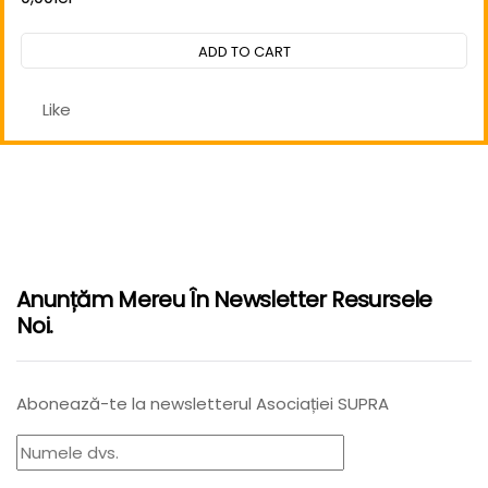
Rated
0
out
ADD TO CART
of
5
Like
Anunțăm Mereu În Newsletter Resursele
Noi.
Abonează-te la newsletterul Asociației SUPRA