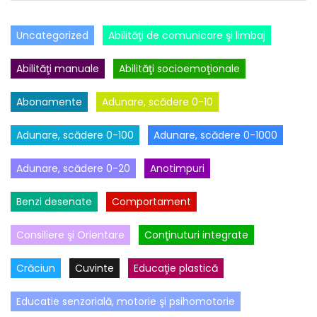
Uncategorized
Abilităţi de comunicare şi limbaj
Abilităţi manuale
Abilităţi socioemoţionale
Abonamente
Adunare, scădere 0-10
Adunare, scădere 0-100
Adunare, scădere 0-1000
Adunare, scădere 0-20
Anotimpuri
Benzi desenate
Comportament
Consiliere şi Orientare
Conţinuturi integrate
Crăciun
Cuvinte
Educaţie plastică
Educatie senzorială, motorie şi psihomotorie