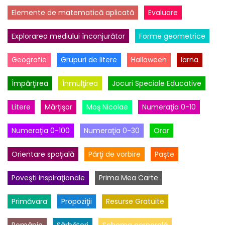
Elemente de matematică aplicată
Evaluare
Explorarea mediului înconjurător
Forme geometrice
Geografie
Grupuri de litere
Halloween
Iarna
Împărţirea
Înmulţirea
Jocuri Speciale Educative
Litere
Mărţişor
Moş Nicolae
Numeraţia 0-10
Numeraţia 0-100
Numeraţia 0-30
Orar
Orientare spaţială
Părţi de vorbire
Paşte
Poveşti inspiraţionale
Prima Mea Carte
Primăvara
Propoziţii
Resurse Gratuite