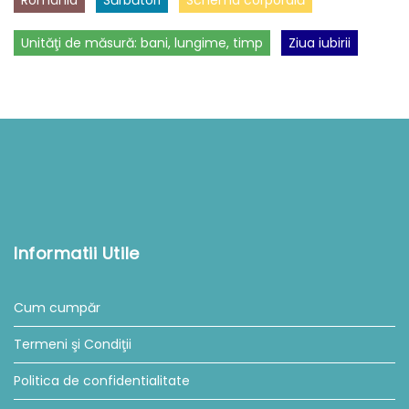
România
Sărbători
Schema corporală
Unităţi de măsură: bani, lungime, timp
Ziua iubirii
Informatii Utile
Cum cumpăr
Termeni şi Condiţii
Politica de confidentialitate