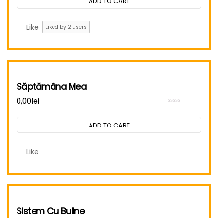
ADD TO CART
of
5
Like
Liked by
2
users
Săptămâna Mea
0,00
lei
Rated
0
out
ADD TO CART
of
5
Like
Sistem Cu Buline