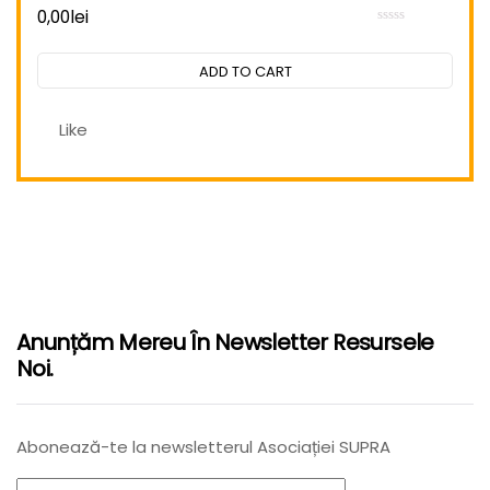
0,00
lei
Rated
0
out
ADD TO CART
of
5
Like
Anunțăm Mereu În Newsletter Resursele
Noi.
Abonează-te la newsletterul Asociației SUPRA