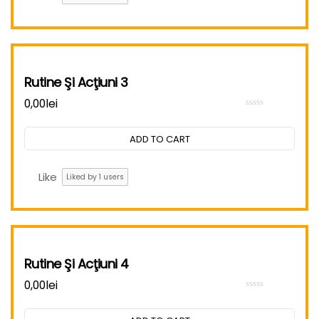
Rutine Şi Acţiuni 3
0,00
lei
Rated
0
out
ADD TO CART
of
5
Like
Liked by
1
users
Rutine Şi Acţiuni 4
0,00
lei
Rated
0
out