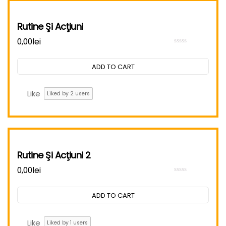
Rutine Şi Acţiuni
0,00
lei
Rated
0
out
ADD TO CART
of
5
Like
Liked by
2
users
Rutine Şi Acţiuni 2
0,00
lei
Rated
0
out
ADD TO CART
of
5
Like
Liked by
1
users