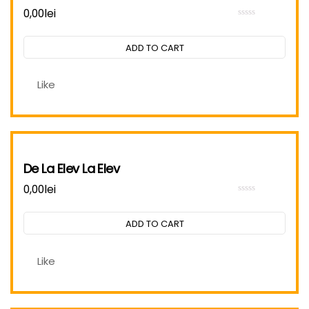
0,00
lei
Rated
0
out
ADD TO CART
of
5
Like
De La Elev La Elev
0,00
lei
Rated
0
out
ADD TO CART
of
5
Like