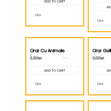
ADD TO CART
of
5
AD
Like
Like
Orar Cu Animale
Orar Ga
0,00
lei
0,00
lei
Rated
0
out
ADD TO CART
AD
of
5
Like
Like