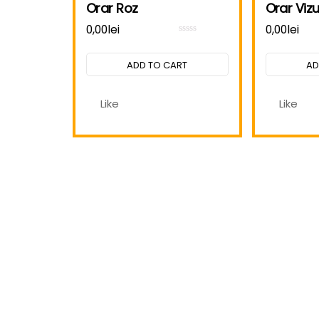
Orar Roz
Orar Vizu
0,00
lei
0,00
lei
Rated
0
out
ADD TO CART
AD
of
5
Like
Like