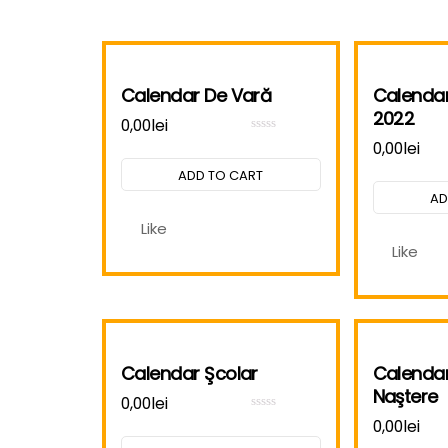
Calendar De Vară
Calendar
2022
0,00
lei
Rated
0,00
lei
0
out
ADD TO CART
of
5
AD
Like
Like
Calendar Şcolar
Calendar
Naştere
0,00
lei
Rated
0,00
lei
0
out