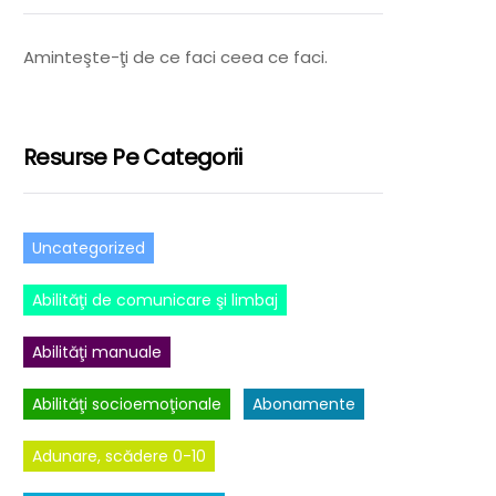
Aminteşte-ţi de ce faci ceea ce faci.
Resurse Pe Categorii
Uncategorized
Abilităţi de comunicare şi limbaj
Abilităţi manuale
Abilităţi socioemoţionale
Abonamente
Adunare, scădere 0-10