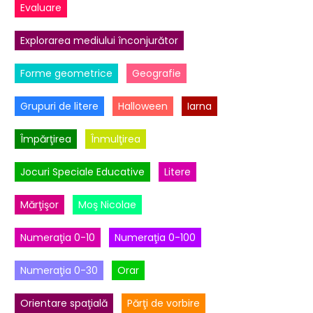
Evaluare
Explorarea mediului înconjurător
Forme geometrice
Geografie
Grupuri de litere
Halloween
Iarna
Împărţirea
Înmulţirea
Jocuri Speciale Educative
Litere
Mărţişor
Moş Nicolae
Numeraţia 0-10
Numeraţia 0-100
Numeraţia 0-30
Orar
Orientare spaţială
Părţi de vorbire