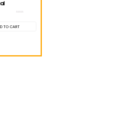
al
Rated
0
out
D TO CART
of
5