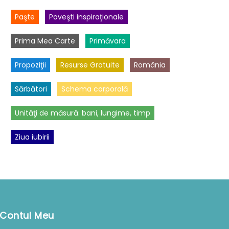
Paşte
Poveşti inspiraţionale
Prima Mea Carte
Primăvara
Propoziţii
Resurse Gratuite
România
Sărbători
Schema corporală
Unităţi de măsură: bani, lungime, timp
Ziua iubirii
Contul Meu