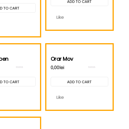
ADD TO CART
0
of
out
5
D TO CART
of
5
Like
lben
Orar Mov
0,00
lei
Rated
Rated
0
0
out
out
D TO CART
ADD TO CART
of
of
5
5
Like