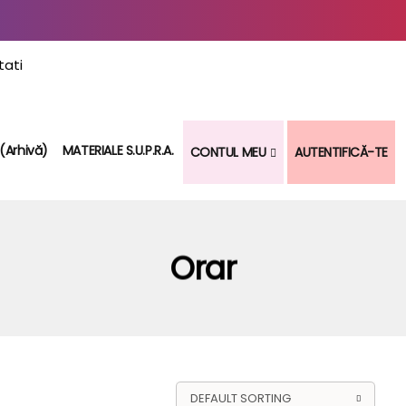
 (arhivă)
MATERIALE S.U.P.R.A.
CONTUL MEU
AUTENTIFICĂ-TE
Orar