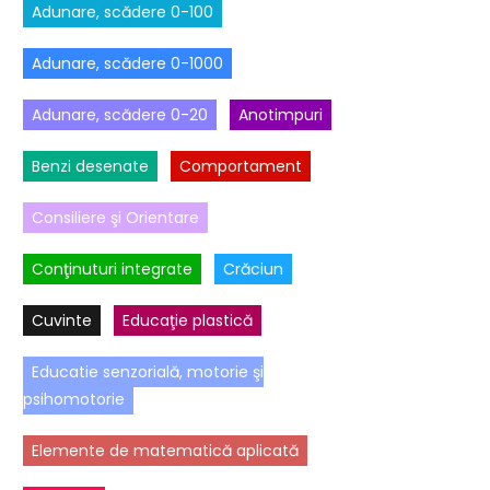
Adunare, scădere 0-100
Adunare, scădere 0-1000
Adunare, scădere 0-20
Anotimpuri
Benzi desenate
Comportament
Consiliere şi Orientare
Conţinuturi integrate
Crăciun
Cuvinte
Educaţie plastică
Educatie senzorială, motorie şi
psihomotorie
Elemente de matematică aplicată