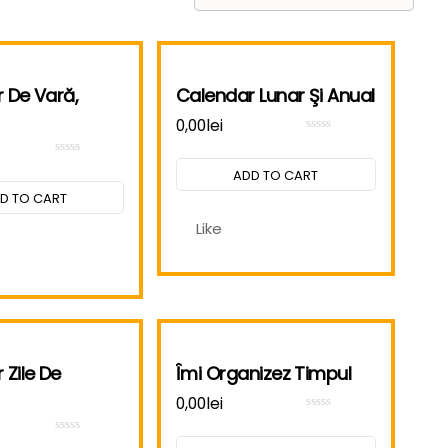
 De Vară,
Calendar Lunar Şi Anual
0,00
lei
Rated
0
Rated
out
ADD TO CART
0
of
out
5
D TO CART
of
5
Like
 Zile De
Îmi Organizez Timpul
0,00
lei
Rated
0
Rated
out