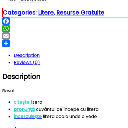
Categories:
Litere
,
Resurse Gratuite
Facebook
WhatsApp
Email
Partajează
Description
Reviews (0)
Description
Elevul:
citeşte
litera
pronunţă
cuvântul ce începe cu litera
încercuieşte
litera acolo unde o vede