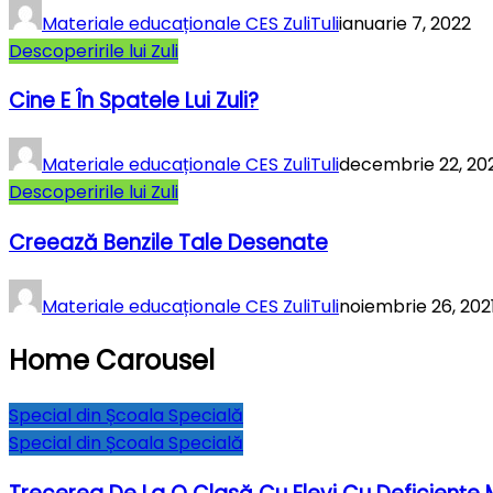
Materiale educaționale CES ZuliTuli
ianuarie 7, 2022
Descoperirile lui Zuli
Cine E În Spatele Lui Zuli?
Materiale educaționale CES ZuliTuli
decembrie 22, 20
Descoperirile lui Zuli
Creează Benzile Tale Desenate
Materiale educaționale CES ZuliTuli
noiembrie 26, 202
Home Carousel
Special din Școala Specială
Special din Școala Specială