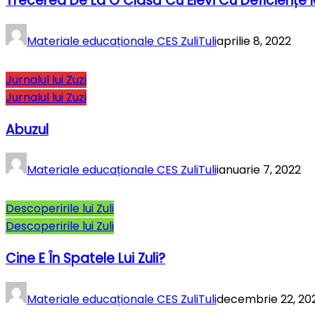
Trecerea De La O Clasă Cu Elevi Cu Deficiențe
Materiale educaționale CES ZuliTuli
aprilie 8, 2022
Jurnalul lui Zuzi
Jurnalul lui Zuzi
Abuzul
Materiale educaționale CES ZuliTuli
ianuarie 7, 2022
Descoperirile lui Zuli
Descoperirile lui Zuli
Cine E În Spatele Lui Zuli?
Materiale educaționale CES ZuliTuli
decembrie 22, 20