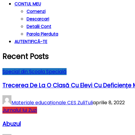
CONTUL MEU
Comenzi
Descarcari
Detalii Cont
Parola Pierduta
AUTENTIFICĂ-TE
Recent Posts
Special din Școala Specială
Trecerea De La O Clasă Cu Elevi Cu Deficiențe
Materiale educaționale CES ZuliTuli
aprilie 8, 2022
Jurnalul lui Zuzi
Abuzul