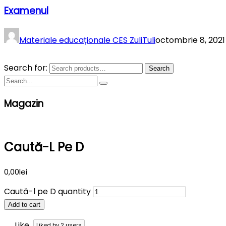
Examenul
Materiale educaționale CES ZuliTuli
octombrie 8, 2021
Search for:
Search
Magazin
Caută-L Pe D
0,00
lei
Caută-l pe D quantity
Add to cart
Like
Liked by
2
users