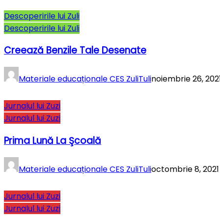
Descoperirile lui Zuli
Descoperirile lui Zuli
Creează Benzile Tale Desenate
Materiale educaționale CES ZuliTuli
noiembrie 26, 202
Jurnalul lui Zuzi
Jurnalul lui Zuzi
Prima Lună La Şcoală
Materiale educaționale CES ZuliTuli
octombrie 8, 2021
Jurnalul lui Zuzi
Jurnalul lui Zuzi