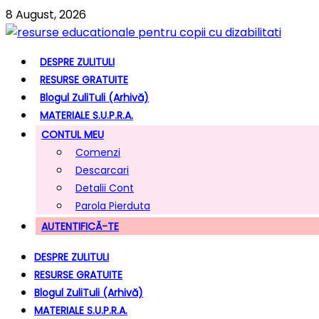
8 August, 2026
DESPRE ZULITULI
RESURSE GRATUITE
Blogul ZuliTuli (arhivă)
MATERIALE S.U.P.R.A.
CONTUL MEU
Comenzi
Descarcari
Detalii Cont
Parola Pierduta
AUTENTIFICĂ-TE
DESPRE ZULITULI
RESURSE GRATUITE
Blogul ZuliTuli (arhivă)
MATERIALE S.U.P.R.A.