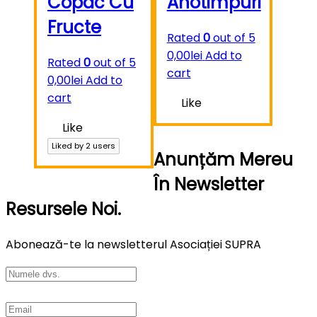
Copac Cu
Anotimpuri
Fructe
Rated
0
out of 5
0,00
lei
Add to
Rated
0
out of 5
cart
0,00
lei
Add to
cart
Like
Like
Liked by
2
users
Anunțăm Mereu
În Newsletter
Resursele Noi.
Abonează-te la newsletterul Asociației SUPRA