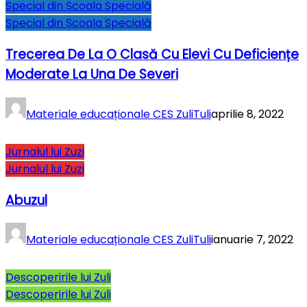
Special din Școala Specială
Special din Școala Specială
Trecerea De La O Clasă Cu Elevi Cu Deficiențe
Moderate La Una De Severi
Materiale educaționale CES ZuliTuli
aprilie 8, 2022
Jurnalul lui Zuzi
Jurnalul lui Zuzi
Abuzul
Materiale educaționale CES ZuliTuli
ianuarie 7, 2022
Descoperirile lui Zuli
Descoperirile lui Zuli