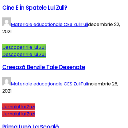
Cine E În Spatele Lui Zuli?
Materiale educaționale CES ZuliTuli
decembrie 22,
2021
Descoperirile lui Zuli
Descoperirile lui Zuli
Creează Benzile Tale Desenate
Materiale educaționale CES ZuliTuli
noiembrie 26,
2021
Jurnalul lui Zuzi
Jurnalul lui Zuzi
Prima Lună La Şcoală