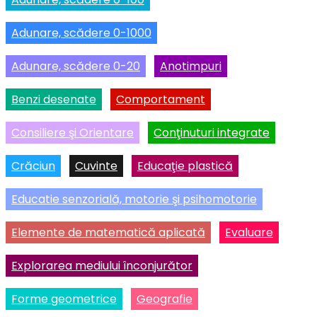
Adunare, scădere 0-1000
Adunare, scădere 0-20
Anotimpuri
Benzi desenate
Comportament
Consiliere şi Orientare
Conţinuturi integrate
Crăciun
Cuvinte
Educaţie plastică
Educatie senzorială, motorie şi psihomotorie
Elemente de matematică aplicată
Evaluare
Explorarea mediului înconjurător
Forme geometrice
Geografie