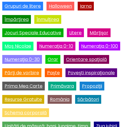
Grupuri de litere
Halloween
Iarna
Împărţirea
Înmulţirea
Jocuri Speciale Educative
Litere
Mărţişor
Moş Nicolae
Numeraţia 0-10
Numeraţia 0-100
Numeraţia 0-30
Orar
Orientare spaţială
Părţi de vorbire
Paşte
Poveşti inspiraţionale
Prima Mea Carte
Primăvara
Propoziţii
Resurse Gratuite
România
Sărbători
Schema corporală
Unităţi de măsură: bani, lungime, timp
Ziua iubirii