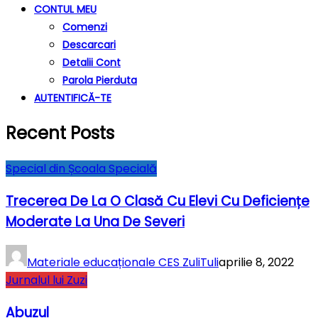
CONTUL MEU
Comenzi
Descarcari
Detalii Cont
Parola Pierduta
AUTENTIFICĂ-TE
Recent Posts
Special din Școala Specială
Trecerea De La O Clasă Cu Elevi Cu Deficiențe
Moderate La Una De Severi
Materiale educaționale CES ZuliTuli
aprilie 8, 2022
Jurnalul lui Zuzi
Abuzul