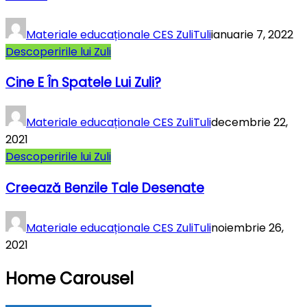
Materiale educaționale CES ZuliTuli
ianuarie 7, 2022
Descoperirile lui Zuli
Cine E În Spatele Lui Zuli?
Materiale educaționale CES ZuliTuli
decembrie 22,
2021
Descoperirile lui Zuli
Creează Benzile Tale Desenate
Materiale educaționale CES ZuliTuli
noiembrie 26,
2021
Home Carousel