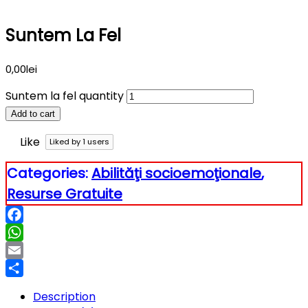
Suntem La Fel
0,00
lei
Suntem la fel quantity
Add to cart
Like
Liked by
1
users
Categories:
Abilităţi socioemoţionale
,
Resurse Gratuite
Facebook
WhatsApp
Email
Partajează
Description