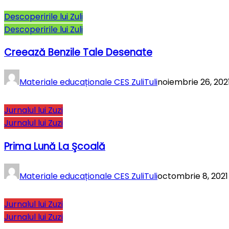
Descoperirile lui Zuli
Descoperirile lui Zuli
Creează Benzile Tale Desenate
Materiale educaționale CES ZuliTuli
noiembrie 26, 202
Jurnalul lui Zuzi
Jurnalul lui Zuzi
Prima Lună La Şcoală
Materiale educaționale CES ZuliTuli
octombrie 8, 2021
Jurnalul lui Zuzi
Jurnalul lui Zuzi