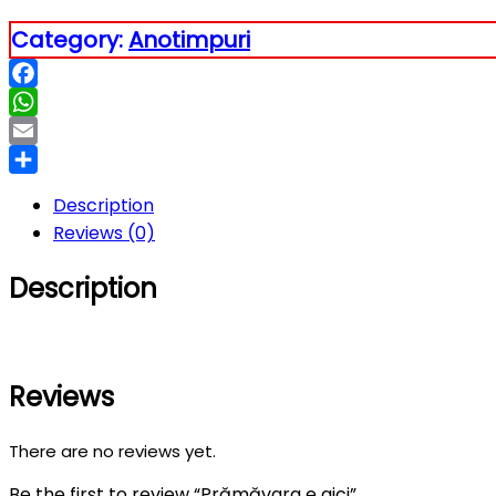
Category:
Anotimpuri
Facebook
WhatsApp
Email
Partajează
Description
Reviews (0)
Description
Reviews
There are no reviews yet.
Be the first to review “Prămăvara e aici”