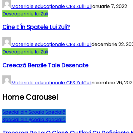
Materiale educaționale CES ZuliTuli
ianuarie 7, 2022
Descoperirile lui Zuli
Cine E În Spatele Lui Zuli?
Materiale educaționale CES ZuliTuli
decembrie 22, 20
Descoperirile lui Zuli
Creează Benzile Tale Desenate
Materiale educaționale CES ZuliTuli
noiembrie 26, 202
Home Carousel
Special din Școala Specială
Special din Școala Specială