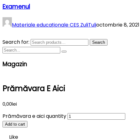
Examenul
Materiale educaționale CES ZuliTuli
octombrie 8, 2021
Search for:
Search
Magazin
Prămăvara E Aici
0,00
lei
Prămăvara e aici quantity
Add to cart
Like