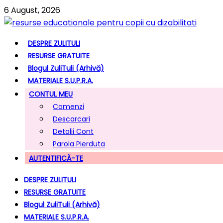
6 August, 2026
DESPRE ZULITULI
RESURSE GRATUITE
Blogul ZuliTuli (arhivă)
MATERIALE S.U.P.R.A.
CONTUL MEU
Comenzi
Descarcari
Detalii Cont
Parola Pierduta
AUTENTIFICĂ-TE
DESPRE ZULITULI
RESURSE GRATUITE
Blogul ZuliTuli (arhivă)
MATERIALE S.U.P.R.A.