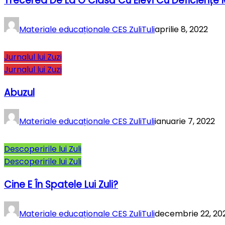
Trecerea De La O Clasă Cu Elevi Cu Deficiențe
Materiale educaționale CES ZuliTuli
aprilie 8, 2022
Jurnalul lui Zuzi
Jurnalul lui Zuzi
Abuzul
Materiale educaționale CES ZuliTuli
ianuarie 7, 2022
Descoperirile lui Zuli
Descoperirile lui Zuli
Cine E În Spatele Lui Zuli?
Materiale educaționale CES ZuliTuli
decembrie 22, 20