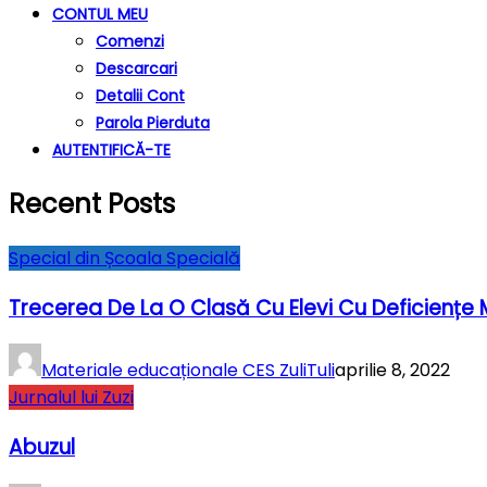
CONTUL MEU
Comenzi
Descarcari
Detalii Cont
Parola Pierduta
AUTENTIFICĂ-TE
Recent Posts
Special din Școala Specială
Trecerea De La O Clasă Cu Elevi Cu Deficiențe
Materiale educaționale CES ZuliTuli
aprilie 8, 2022
Jurnalul lui Zuzi
Abuzul