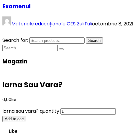
Examenul
Materiale educaționale CES ZuliTuli
octombrie 8, 2021
Search for:
Search
Magazin
Iarna Sau Vara?
0,00
lei
Iarna sau vara? quantity
Add to cart
Like