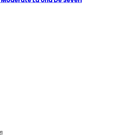
e Moderate La Una De Severi
21