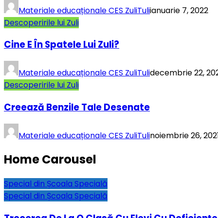
Materiale educaționale CES ZuliTuli
ianuarie 7, 2022
Descoperirile lui Zuli
Cine E În Spatele Lui Zuli?
Materiale educaționale CES ZuliTuli
decembrie 22, 20
Descoperirile lui Zuli
Creează Benzile Tale Desenate
Materiale educaționale CES ZuliTuli
noiembrie 26, 202
Home Carousel
Special din Școala Specială
Special din Școala Specială