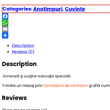
Categories:
Anotimpuri
,
Cuvinte
Facebook
WhatsApp
Email
Partajează
Description
Reviews (0)
Description
Donează şi susţine educaţia specială.
Trimite un mesaj prin
formularul de contact»
şi află cum
Reviews
There are no reviews yet.