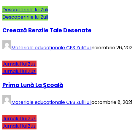
Descoperirile lui Zuli
Descoperirile lui Zuli
Creează Benzile Tale Desenate
Materiale educaționale CES ZuliTuli
noiembrie 26, 202
Jurnalul lui Zuzi
Jurnalul lui Zuzi
Prima Lună La Şcoală
Materiale educaționale CES ZuliTuli
octombrie 8, 2021
Jurnalul lui Zuzi
Jurnalul lui Zuzi