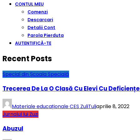
CONTUL MEU
Comenzi
Descarcari
Detalii Cont
Parola Pierduta
AUTENTIFICĂ-TE
Recent Posts
Special din Școala Specială
Trecerea De La O Clasă Cu Elevi Cu Deficienț
Materiale educaționale CES ZuliTuli
aprilie 8, 2022
Jurnalul lui Zuzi
Abuzul