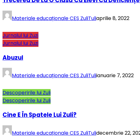
Trecerea De La O Clasă Cu Elevi Cu Deficienț
Materiale educaționale CES ZuliTuli
aprilie 8, 2022
Jurnalul lui Zuzi
Jurnalul lui Zuzi
Abuzul
Materiale educaționale CES ZuliTuli
ianuarie 7, 2022
Descoperirile lui Zuli
Descoperirile lui Zuli
Cine E În Spatele Lui Zuli?
Materiale educaționale CES ZuliTuli
decembrie 22, 20