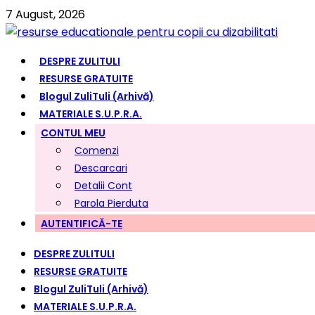
7 August, 2026
DESPRE ZULITULI
RESURSE GRATUITE
Blogul ZuliTuli (arhivă)
MATERIALE S.U.P.R.A.
CONTUL MEU
Comenzi
Descarcari
Detalii Cont
Parola Pierduta
AUTENTIFICĂ-TE
DESPRE ZULITULI
RESURSE GRATUITE
Blogul ZuliTuli (arhivă)
MATERIALE S.U.P.R.A.