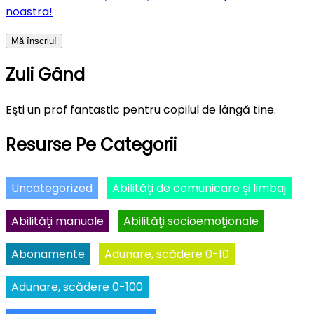
noastra!
Zuli Gând
Eşti un prof fantastic pentru copilul de lângă tine.
Resurse Pe Categorii
Uncategorized
Abilităţi de comunicare şi limbaj
Abilităţi manuale
Abilităţi socioemoţionale
Abonamente
Adunare, scădere 0-10
Adunare, scădere 0-100