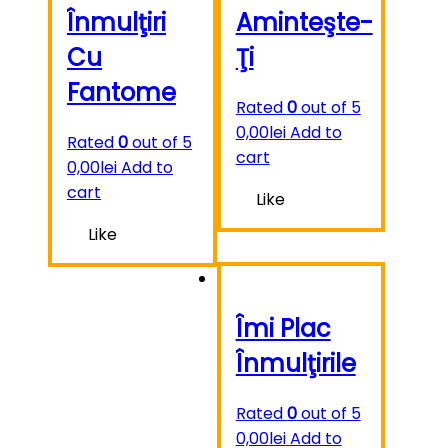
Înmulţiri
Aminteşte-
Cu
Ţi
Fantome
Rated
0
out of 5
0,00
lei
Add to
Rated
0
out of 5
cart
0,00
lei
Add to
cart
Like
Like
Îmi Plac
Înmulţirile
Rated
0
out of 5
0,00
lei
Add to