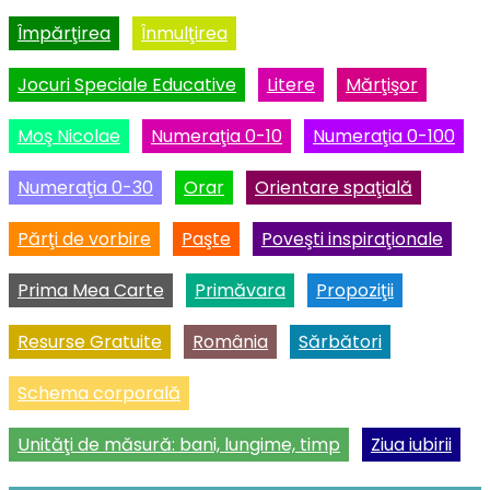
Împărţirea
Înmulţirea
Jocuri Speciale Educative
Litere
Mărţişor
Moş Nicolae
Numeraţia 0-10
Numeraţia 0-100
Numeraţia 0-30
Orar
Orientare spaţială
Părţi de vorbire
Paşte
Poveşti inspiraţionale
Prima Mea Carte
Primăvara
Propoziţii
Resurse Gratuite
România
Sărbători
Schema corporală
Unităţi de măsură: bani, lungime, timp
Ziua iubirii