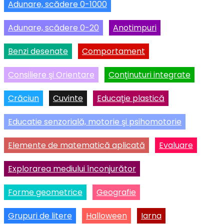
Adunare, scădere 0-1000
Adunare, scădere 0-20
Anotimpuri
Benzi desenate
Comportament
Consiliere şi Orientare
Conţinuturi integrate
Crăciun
Cuvinte
Educaţie plastică
Educatie senzorială, motorie şi psihomotorie
Elemente de matematică aplicată
Evaluare
Explorarea mediului înconjurător
Forme geometrice
Geografie
Grupuri de litere
Halloween
Iarna