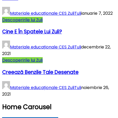
Materiale educaționale CES ZuliTuli
ianuarie 7, 2022
Descoperirile lui Zuli
Cine E În Spatele Lui Zuli?
Materiale educaționale CES ZuliTuli
decembrie 22,
2021
Descoperirile lui Zuli
Creează Benzile Tale Desenate
Materiale educaționale CES ZuliTuli
noiembrie 26,
2021
Home Carousel