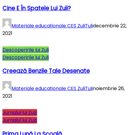
Cine E În Spatele Lui Zuli?
Materiale educaționale CES ZuliTuli
decembrie 22,
2021
Descoperirile lui Zuli
Descoperirile lui Zuli
Creează Benzile Tale Desenate
Materiale educaționale CES ZuliTuli
noiembrie 26,
2021
Jurnalul lui Zuzi
Jurnalul lui Zuzi
Prima Lună La Şcoală