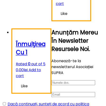
cart
Like
Anunțăm Mereu
În Newsletter
Înmulţirea
Resursele Noi.
Cu 1
Abonează-te la
Rated
0
out of 5
newsletterul Asociației
0,00
lei
Add to
SUPRA
cart
Like
Dacă continuați, sunteți de acord cu politica