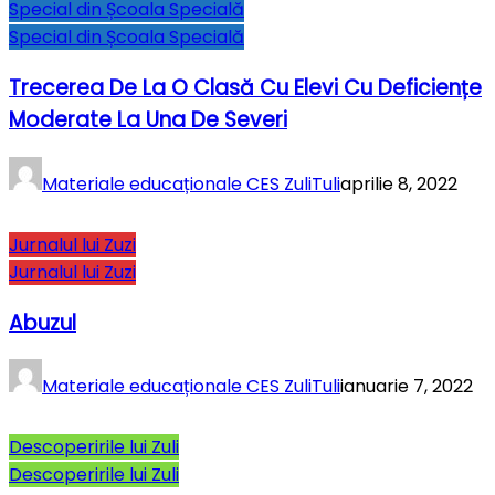
Special din Școala Specială
Special din Școala Specială
Trecerea De La O Clasă Cu Elevi Cu Deficiențe
Moderate La Una De Severi
Materiale educaționale CES ZuliTuli
aprilie 8, 2022
Jurnalul lui Zuzi
Jurnalul lui Zuzi
Abuzul
Materiale educaționale CES ZuliTuli
ianuarie 7, 2022
Descoperirile lui Zuli
Descoperirile lui Zuli