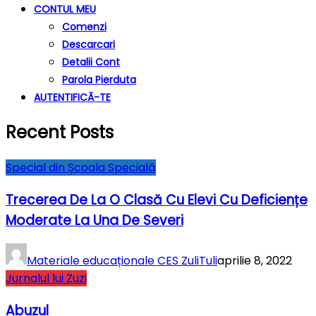
CONTUL MEU
Comenzi
Descarcari
Detalii Cont
Parola Pierduta
AUTENTIFICĂ-TE
Recent Posts
Special din Școala Specială
Trecerea De La O Clasă Cu Elevi Cu Deficiențe
Moderate La Una De Severi
Materiale educaționale CES ZuliTuli
aprilie 8, 2022
Jurnalul lui Zuzi
Abuzul