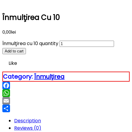
Înmulţirea Cu 10
0,00
lei
Înmulţirea cu 10 quantity
Add to cart
Like
Category:
Înmulţirea
Facebook
WhatsApp
Email
Partajează
Description
Reviews (0)