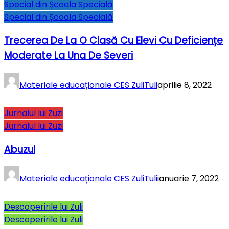
Special din Școala Specială
Special din Școala Specială
Trecerea De La O Clasă Cu Elevi Cu Deficiențe
Moderate La Una De Severi
Materiale educaționale CES ZuliTuli
aprilie 8, 2022
Jurnalul lui Zuzi
Jurnalul lui Zuzi
Abuzul
Materiale educaționale CES ZuliTuli
ianuarie 7, 2022
Descoperirile lui Zuli
Descoperirile lui Zuli