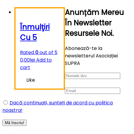
Anunțăm Mereu
În Newsletter
Înmulţiri
Resursele Noi.
Cu 5
Abonează-te la
Rated
0
out of 5
newsletterul Asociației
0,00
lei
Add to
SUPRA
cart
Like
Dacă continuați, sunteți de acord cu politica
noastra!