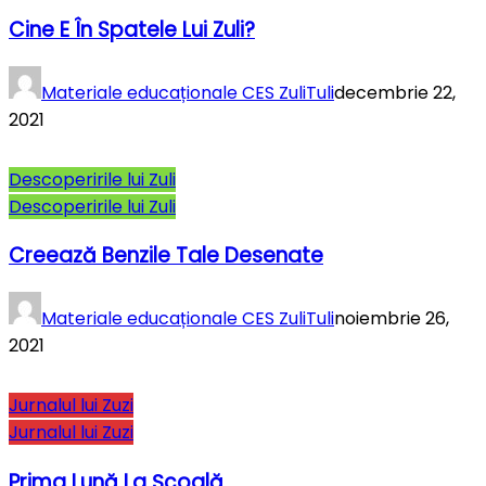
Cine E În Spatele Lui Zuli?
Materiale educaționale CES ZuliTuli
decembrie 22,
2021
Descoperirile lui Zuli
Descoperirile lui Zuli
Creează Benzile Tale Desenate
Materiale educaționale CES ZuliTuli
noiembrie 26,
2021
Jurnalul lui Zuzi
Jurnalul lui Zuzi
Prima Lună La Şcoală