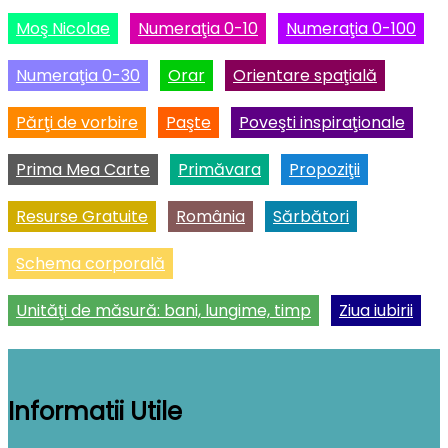
Moş Nicolae
Numeraţia 0-10
Numeraţia 0-100
Numeraţia 0-30
Orar
Orientare spaţială
Părţi de vorbire
Paşte
Poveşti inspiraţionale
Prima Mea Carte
Primăvara
Propoziţii
Resurse Gratuite
România
Sărbători
Schema corporală
Unităţi de măsură: bani, lungime, timp
Ziua iubirii
Informatii Utile