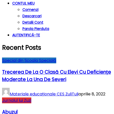
CONTUL MEU
Comenzi
Descarcari
Detalii Cont
Parola Pierduta
AUTENTIFICĂ-TE
Recent Posts
Special din Școala Specială
Trecerea De La O Clasă Cu Elevi Cu Deficiențe
Moderate La Una De Severi
Materiale educaționale CES ZuliTuli
aprilie 8, 2022
Jurnalul lui Zuzi
Abuzul