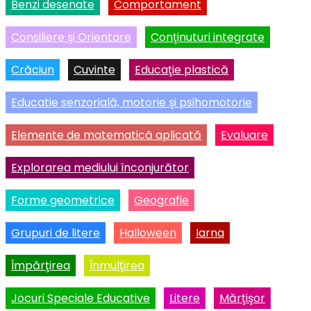
Benzi desenate
Comportament
Consiliere şi Orientare
Conţinuturi integrate
Crăciun
Cuvinte
Educaţie plastică
Educatie senzorială, motorie şi psihomotorie
Elemente de matematică aplicată
Evaluare
Explorarea mediului înconjurător
Forme geometrice
Geografie
Grupuri de litere
Halloween
Iarna
Împărţirea
Înmulţirea
Jocuri Speciale Educative
Litere
Mărţişor