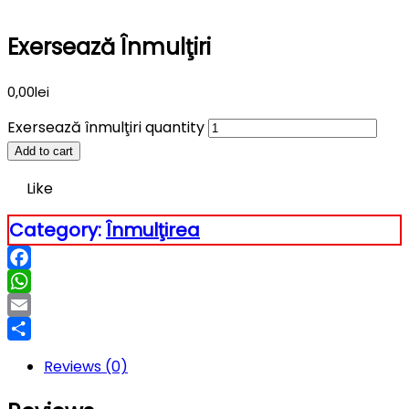
Exersează Înmulţiri
0,00
lei
Exersează înmulţiri quantity
Add to cart
Like
Category:
Înmulţirea
Facebook
WhatsApp
Email
Partajează
Reviews (0)