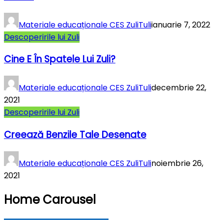
Materiale educaționale CES ZuliTuli
ianuarie 7, 2022
Descoperirile lui Zuli
Cine E În Spatele Lui Zuli?
Materiale educaționale CES ZuliTuli
decembrie 22,
2021
Descoperirile lui Zuli
Creează Benzile Tale Desenate
Materiale educaționale CES ZuliTuli
noiembrie 26,
2021
Home Carousel