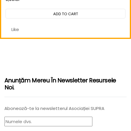
Rated
0
out
ADD TO CART
of
5
Like
Anunțăm Mereu În Newsletter Resursele
Noi.
Abonează-te la newsletterul Asociației SUPRA