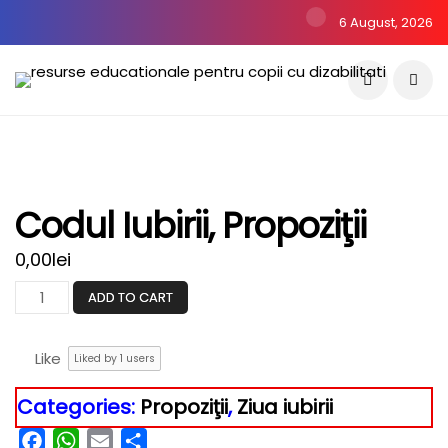
6 August, 2026
Codul Iubirii, Propoziţii
0,00
lei
ADD TO CART
Like
Liked by
1
users
Categories:
Propoziţii
,
Ziua iubirii
Facebook
WhatsApp
Email
Partajează