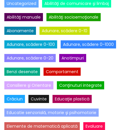
Uncategorized
Abilităţi de comunicare şi limbaj
Abilităţi manuale
Abilităţi socioemoţionale
Abonamente
Adunare, scădere 0-10
Adunare, scădere 0-100
Adunare, scădere 0-1000
Adunare, scădere 0-20
Anotimpuri
Benzi desenate
Comportament
Consiliere şi Orientare
Conţinuturi integrate
Crăciun
Cuvinte
Educaţie plastică
Educatie senzorială, motorie şi psihomotorie
Elemente de matematică aplicată
Evaluare