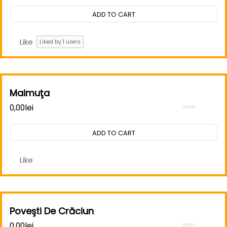
0
out
ADD TO CART
of
5
Like
Liked by
1
users
Maimuţa
0,00
lei
Rated
0
out
ADD TO CART
of
5
Like
Poveşti De Crăciun
0,00
lei