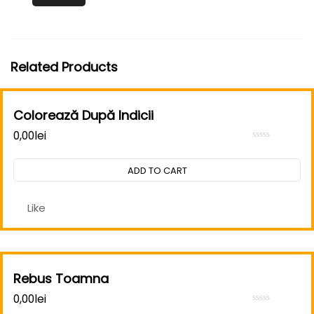
Related Products
Colorează După Indicii
0,00
lei
Rated
0
out
ADD TO CART
of
5
Like
Rebus Toamna
0,00
lei
Rated