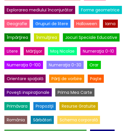
Explorarea mediului înconjurător
Forme geometrice
Geografie
Grupuri de litere
Halloween
Iarna
Împărţirea
Înmulţirea
Jocuri Speciale Educative
Litere
Mărţişor
Moş Nicolae
Numeraţia 0-10
Numeraţia 0-100
Numeraţia 0-30
Orar
Orientare spaţială
Părţi de vorbire
Paşte
Poveşti inspiraţionale
Prima Mea Carte
Primăvara
Propoziţii
Resurse Gratuite
România
Sărbători
Schema corporală