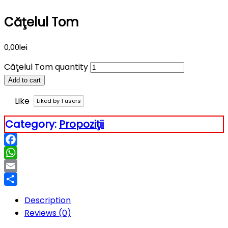
Căţelul Tom
0,00
lei
Căţelul Tom quantity
Add to cart
Like
Liked by
1
users
Category:
Propoziţii
Facebook
WhatsApp
Email
Partajează
Description
Reviews (0)