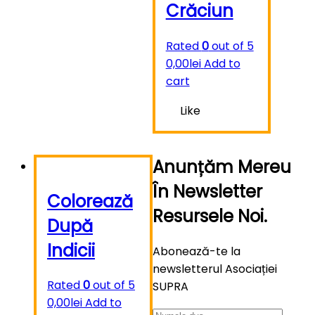
Crăciun
Rated
0
out of 5
0,00
lei
Add to
cart
Like
Anunțăm Mereu
În Newsletter
Colorează
Resursele Noi.
După
Indicii
Abonează-te la
newsletterul Asociației
Rated
0
out of 5
SUPRA
0,00
lei
Add to