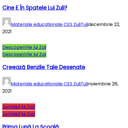
Cine E În Spatele Lui Zuli?
Materiale educaționale CES ZuliTuli
decembrie 22,
2021
Descoperirile lui Zuli
Descoperirile lui Zuli
Creează Benzile Tale Desenate
Materiale educaționale CES ZuliTuli
noiembrie 26,
2021
Jurnalul lui Zuzi
Jurnalul lui Zuzi
Prima Lună La Şcoală