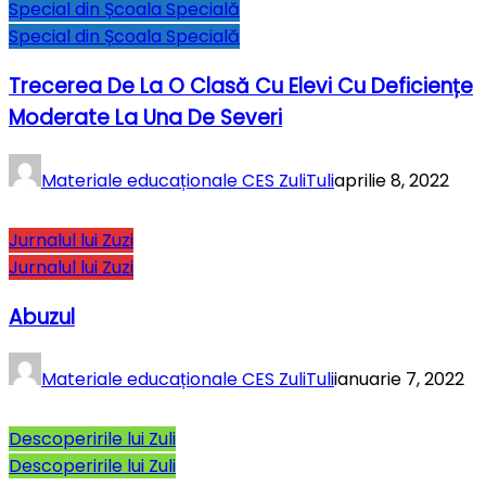
Special din Școala Specială
Special din Școala Specială
Trecerea De La O Clasă Cu Elevi Cu Deficiențe
Moderate La Una De Severi
Materiale educaționale CES ZuliTuli
aprilie 8, 2022
Jurnalul lui Zuzi
Jurnalul lui Zuzi
Abuzul
Materiale educaționale CES ZuliTuli
ianuarie 7, 2022
Descoperirile lui Zuli
Descoperirile lui Zuli