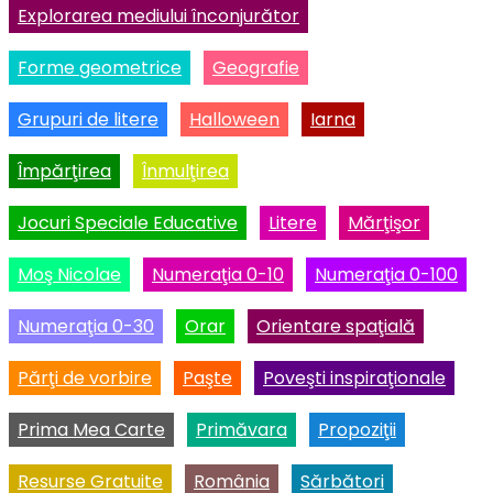
Explorarea mediului înconjurător
Forme geometrice
Geografie
Grupuri de litere
Halloween
Iarna
Împărţirea
Înmulţirea
Jocuri Speciale Educative
Litere
Mărţişor
Moş Nicolae
Numeraţia 0-10
Numeraţia 0-100
Numeraţia 0-30
Orar
Orientare spaţială
Părţi de vorbire
Paşte
Poveşti inspiraţionale
Prima Mea Carte
Primăvara
Propoziţii
Resurse Gratuite
România
Sărbători