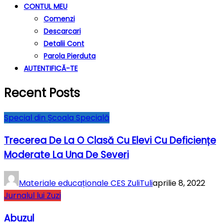
CONTUL MEU
Comenzi
Descarcari
Detalii Cont
Parola Pierduta
AUTENTIFICĂ-TE
Recent Posts
Special din Școala Specială
Trecerea De La O Clasă Cu Elevi Cu Deficiențe
Moderate La Una De Severi
Materiale educaționale CES ZuliTuli
aprilie 8, 2022
Jurnalul lui Zuzi
Abuzul