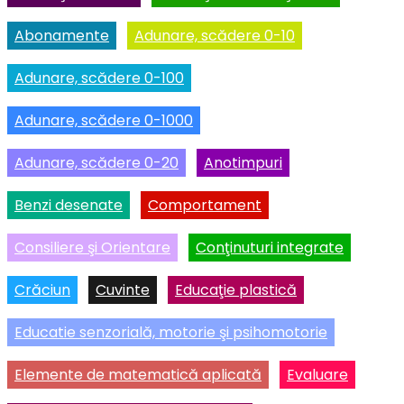
Abonamente
Adunare, scădere 0-10
Adunare, scădere 0-100
Adunare, scădere 0-1000
Adunare, scădere 0-20
Anotimpuri
Benzi desenate
Comportament
Consiliere şi Orientare
Conţinuturi integrate
Crăciun
Cuvinte
Educaţie plastică
Educatie senzorială, motorie şi psihomotorie
Elemente de matematică aplicată
Evaluare