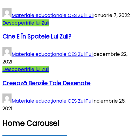
Materiale educaționale CES ZuliTuli
ianuarie 7, 2022
Descoperirile lui Zuli
Cine E În Spatele Lui Zuli?
Materiale educaționale CES ZuliTuli
decembrie 22,
2021
Descoperirile lui Zuli
Creează Benzile Tale Desenate
Materiale educaționale CES ZuliTuli
noiembrie 26,
2021
Home Carousel