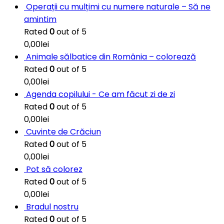
Operații cu mulțimi cu numere naturale – Să ne
amintim
Rated
0
out of 5
0,00
lei
Animale sălbatice din România – colorează
Rated
0
out of 5
0,00
lei
Agenda copilului - Ce am făcut zi de zi
Rated
0
out of 5
0,00
lei
Cuvinte de Crăciun
Rated
0
out of 5
0,00
lei
Pot să colorez
Rated
0
out of 5
0,00
lei
Bradul nostru
Rated
0
out of 5