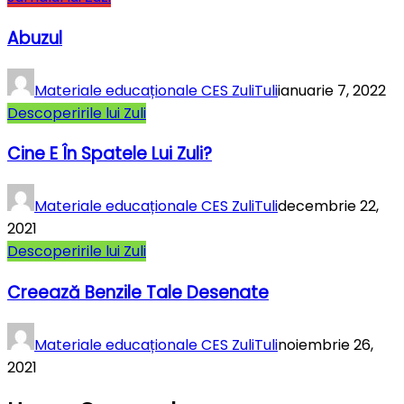
Abuzul
Materiale educaționale CES ZuliTuli
ianuarie 7, 2022
Descoperirile lui Zuli
Cine E În Spatele Lui Zuli?
Materiale educaționale CES ZuliTuli
decembrie 22,
2021
Descoperirile lui Zuli
Creează Benzile Tale Desenate
Materiale educaționale CES ZuliTuli
noiembrie 26,
2021