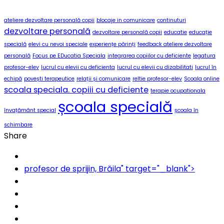
ateliere dezvoltare personală copii
blocaje in comunicare
continuturi
dezvoltare personală
dezvoltare personală copii
educatie
educație
specială
elevi cu nevoi speciale
experiențe părinți
feedback ateliere dezvoltare
personală
Focus pe EDucatia Speciala
integrarea copiilor cu deficiente
legatura
profesor-elev
lucrul cu elevii cu deficienta
lucrul cu elevii cu dizabilitati
lucrul în
echipă
povești terapeutice
relații și comunicare
reltie profesor-elev
Scoala online
scoala speciala. copiii cu deficiente
terapie ocupationala
școala specială
învațământ special
școala în
schimbare
Share
profesor de sprijin, Brăila" target="_blank">