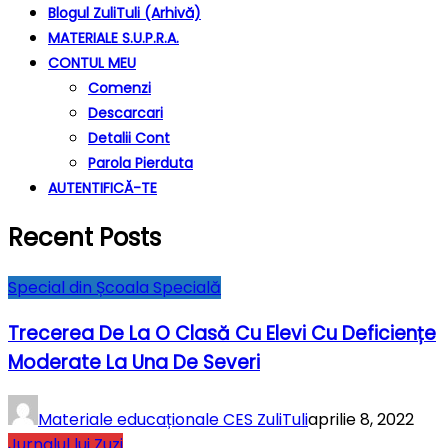
Blogul ZuliTuli (arhivă)
MATERIALE S.U.P.R.A.
CONTUL MEU
Comenzi
Descarcari
Detalii Cont
Parola Pierduta
AUTENTIFICĂ-TE
Recent Posts
Special din Școala Specială
Trecerea De La O Clasă Cu Elevi Cu Deficiențe
Moderate La Una De Severi
Materiale educaționale CES ZuliTuli
aprilie 8, 2022
Jurnalul lui Zuzi