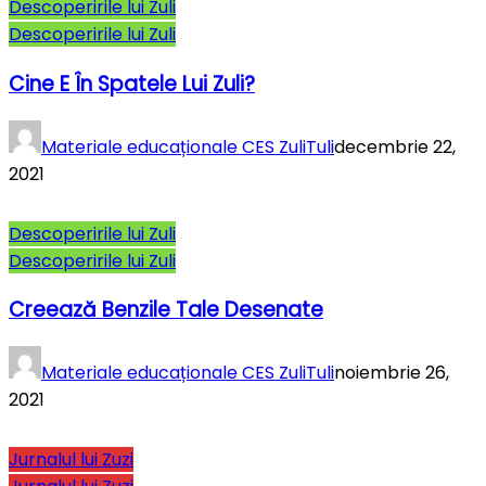
Descoperirile lui Zuli
Descoperirile lui Zuli
Cine E În Spatele Lui Zuli?
Materiale educaționale CES ZuliTuli
decembrie 22,
2021
Descoperirile lui Zuli
Descoperirile lui Zuli
Creează Benzile Tale Desenate
Materiale educaționale CES ZuliTuli
noiembrie 26,
2021
Jurnalul lui Zuzi