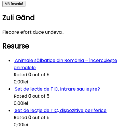
Zuli Gând
Fiecare efort duce undeva…
Resurse
Animale sălbatice din România – Încercuiește
animalele
Rated
0
out of 5
0,00
lei
Set de lecție de TIC, Intrare sau ieșire?
Rated
0
out of 5
0,00
lei
Set de lecție de TIC, dispozitive periferice
Rated
0
out of 5
0,00
lei