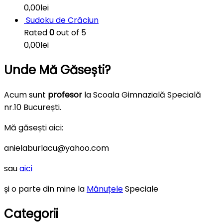
0,00
lei
Sudoku de Crăciun
Rated
0
out of 5
0,00
lei
Unde Mă Găsești?
Acum sunt
profesor
la Scoala Gimnazială Specială
nr.10 București.
Mă găsești aici:
anielaburlacu@yahoo.com
sau
aici
și o parte din mine la
Mânuțele
Speciale
Categorii