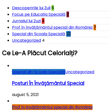
Descoperirile lui Zuli
8
Focus pe Educația Specială
11
Jurnalul lui Zuzi
4
Prof în învăţământul special din România
7
Special din Școala Specială
22
Uncategorized
4
Ce Le-A Plăcut Celorlalți?
Special din Școala Specială
Uncategorized
Posturi În Învăţământul Special
august 5, 2021
Prof în învăţământul special din România