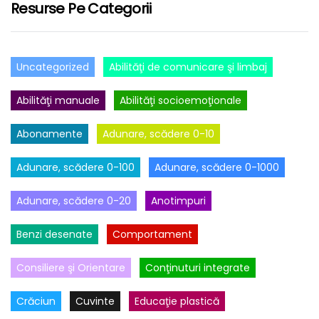
Resurse Pe Categorii
Uncategorized
Abilităţi de comunicare şi limbaj
Abilităţi manuale
Abilităţi socioemoţionale
Abonamente
Adunare, scădere 0-10
Adunare, scădere 0-100
Adunare, scădere 0-1000
Adunare, scădere 0-20
Anotimpuri
Benzi desenate
Comportament
Consiliere şi Orientare
Conţinuturi integrate
Crăciun
Cuvinte
Educaţie plastică