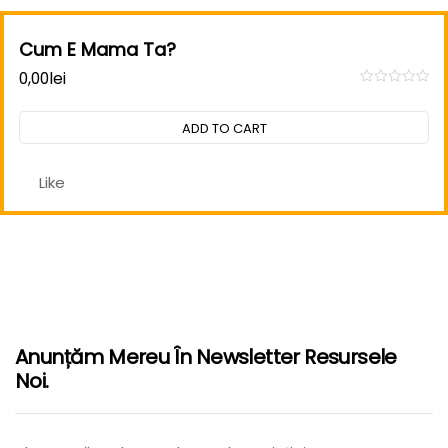
Cum E Mama Ta?
0,00
lei
Rated
0
out
ADD TO CART
of
5
Like
Anunțăm Mereu În Newsletter Resursele
Noi.