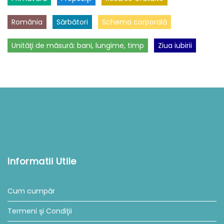
România
Sărbători
Schema corporală
Unităţi de măsură: bani, lungime, timp
Ziua iubirii
Informatii Utile
Cum cumpăr
Termeni şi Condiţii