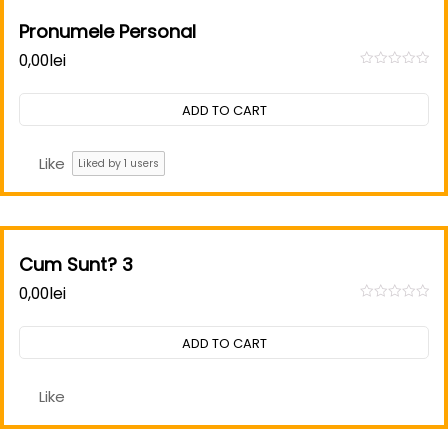
Pronumele Personal
0,00
lei
Rated
0
out
ADD TO CART
of
5
Like
Liked by
1
users
Cum Sunt? 3
0,00
lei
Rated
0
out
ADD TO CART
of
5
Like