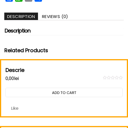
DESCRIPTION
REVIEWS (0)
Description
Related Products
Descrie
0,00
lei
Rated
0
out
ADD TO CART
of
5
Like