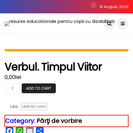
10 August, 2026
Verbul. Timpul Viitor
0,00
lei
ADD TO CART
Like
Liked by
1
users
Category:
Părţi de vorbire
Facebook
WhatsApp
Email
Partajează