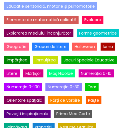
Educatie senzorială, motorie şi psihomotorie
Elemente de matematică aplicată
Evaluare
Explorarea mediului înconjurător
Forme geometrice
Geografie
Grupuri de litere
Halloween
Iarna
Împărţirea
Înmulţirea
Jocuri Speciale Educative
Litere
Mărţişor
Moş Nicolae
Numeraţia 0-10
Numeraţia 0-100
Numeraţia 0-30
Orar
Orientare spaţială
Părţi de vorbire
Paşte
Poveşti inspiraţionale
Prima Mea Carte
Primăvara
Propoziţii
Resurse Gratuite