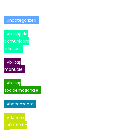
Uncategorized
Abilităţi de
comunicare
şi limbaj
Abilităţi
manuale
Abilităţi
socioemoţionale
Abonamente
Adunare,
scădere 0-