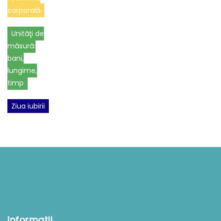
corporală
Unităţi de
măsură:
bani,
lungime,
timp
Ziua iubirii
Informatii