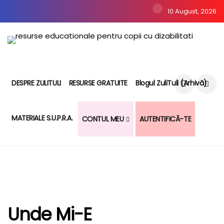
10 August, 2026
DESPRE ZULITULI
RESURSE GRATUITE
Blogul ZuliTuli (arhivă)
MATERIALE S.U.P.R.A.
CONTUL MEU
AUTENTIFICĂ-TE
Unde Mi-E