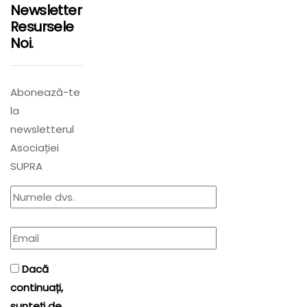
Newsletter
Resursele
Noi.
Abonează-te
la
newsletterul
Asociației
SUPRA
Dacă
continuați,
sunteți de