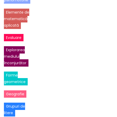
psihomotorie
Elemente de
matematică
aplicată
Evaluare
Explorarea
mediului
înconjurător
Forme
geometrice
Geografie
Grupuri de
litere