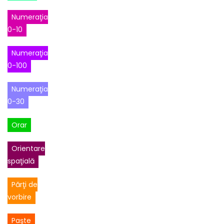
Numeraţia
0-10
Numeraţia
0-100
Numeraţia
0-30
Orar
Orientare
spaţială
Părţi de
vorbire
Paşte