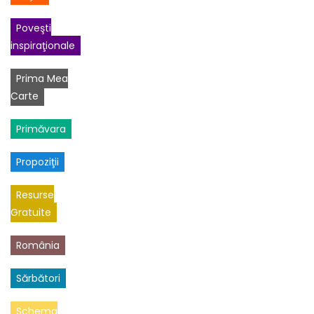
Poveşti
inspiraţionale
Prima Mea
Carte
Primăvara
Propoziţii
Resurse
Gratuite
România
Sărbători
Schema