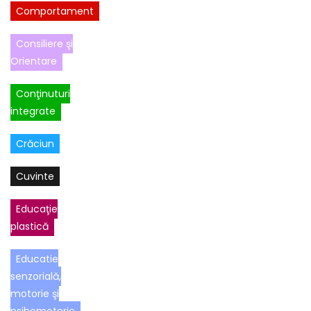
Comportament
Consiliere şi
Orientare
Conţinuturi
integrate
Crăciun
Cuvinte
Educaţie
plastică
Educatie
senzorială,
motorie şi