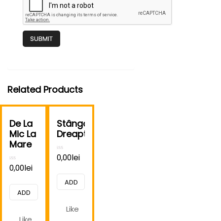
Related Products
De La
Stânga,
Mic La
Dreapta
Mare
0,00
lei
Rated
0
0,00
lei
Rated
out
0
of
out
5
ADD
of
5
ADD
TO
Like
TO
CART
Like