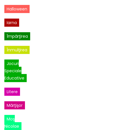
Halloween
Iarna
Împărţirea
Înmulţirea
Jocuri
Speciale
Educative
Litere
Mărţişor
Moş
Nicolae