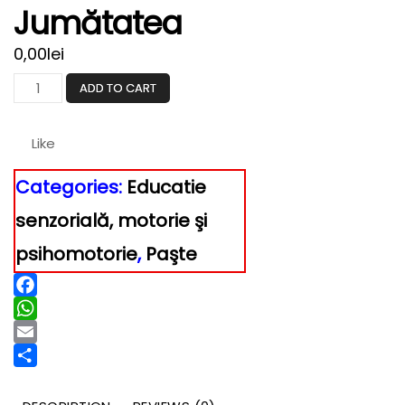
Jumătatea
0,00
lei
Unde
ADD TO CART
mi-
e
Like
jumătatea
quantity
Categories:
Educatie
senzorială, motorie şi
psihomotorie
,
Paşte
Facebook
WhatsApp
Email
Partajează