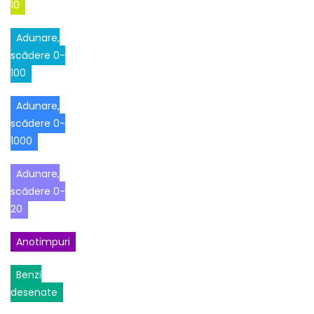
10
Adunare,
scădere 0-
100
Adunare,
scădere 0-
1000
Adunare,
scădere 0-
20
Anotimpuri
Benzi
desenate