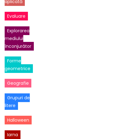
aplicată
Evaluare
Explorarea
mediului
înconjurător
Forme
geometrice
Geografie
Grupuri de
litere
Halloween
Iarna