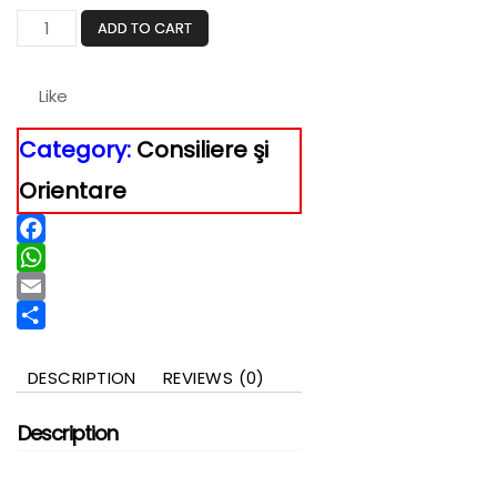
Un
ADD TO CART
prieten
quantity
Like
Category:
Consiliere şi
Orientare
Facebook
WhatsApp
Email
Partajează
DESCRIPTION
REVIEWS (0)
Description