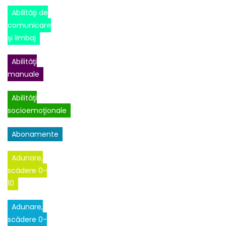
Abilităţi de
comunicare
şi limbaj
Abilităţi
manuale
Abilităţi
socioemoţionale
Abonamente
Adunare,
scădere 0-
10
Adunare,
scădere 0-