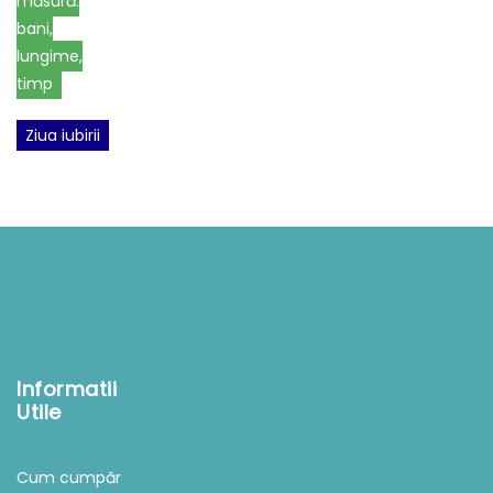
măsură:
bani,
lungime,
timp
Ziua iubirii
Informatii
Utile
Cum cumpăr