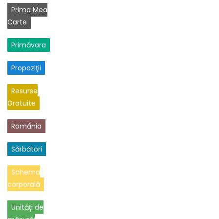
Prima Mea
Carte
Primăvara
Propoziţii
Resurse
Gratuite
România
Sărbători
Schema
corporală
Unităţi de