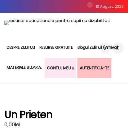
10 August, 2026
DESPRE ZULITULI
RESURSE GRATUITE
Blogul ZuliTuli (arhivă)
MATERIALE S.U.P.R.A.
CONTUL MEU
AUTENTIFICĂ-TE
Un Prieten
0,00
lei