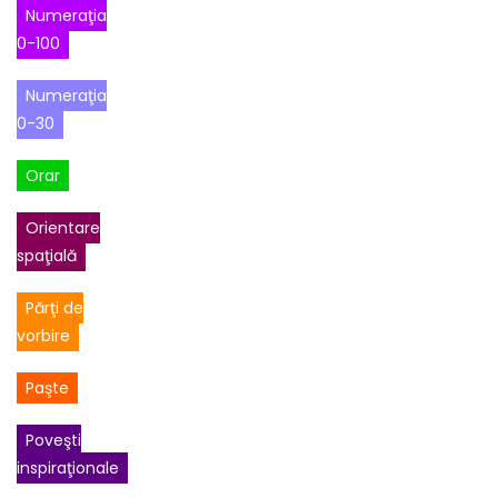
Numeraţia
0-100
Numeraţia
0-30
Orar
Orientare
spaţială
Părţi de
vorbire
Paşte
Poveşti
inspiraţionale