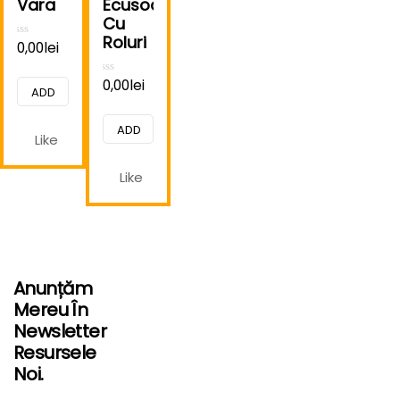
Vara
Ecusoane
Cu
Roluri
0,00
lei
Rated
0
out
of
0,00
lei
Rated
5
ADD
0
out
of
TO
5
ADD
Like
CART
TO
Like
CART
Anunțăm
Mereu În
Newsletter
Resursele
Noi.