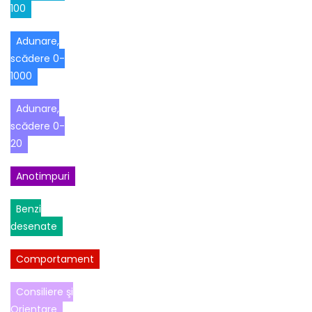
100
Adunare,
scădere 0-
1000
Adunare,
scădere 0-
20
Anotimpuri
Benzi
desenate
Comportament
Consiliere şi
Orientare