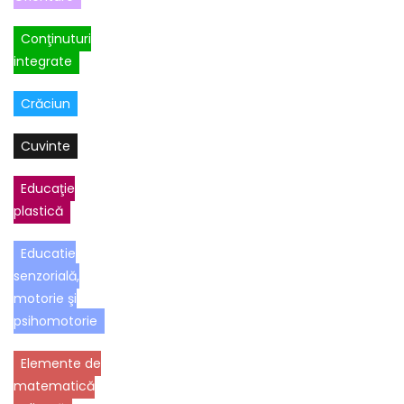
Conţinuturi
integrate
Crăciun
Cuvinte
Educaţie
plastică
Educatie
senzorială,
motorie şi
psihomotorie
Elemente de
matematică