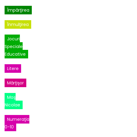
Împărţirea
Înmulţirea
Jocuri
Speciale
Educative
Litere
Mărţişor
Moş
Nicolae
Numeraţia
0-10