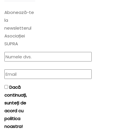
Abonează-te
la
newsletterul
Asociației
SUPRA
Dacă
continuați,
sunteți de
acord cu
politica
noastra!