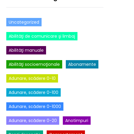
Uncategorized
Abilităţi de comunicare şi limbaj
Abilităţi manuale
Abilităţi socioemoţionale
Abonamente
Adunare, scădere 0-10
Adunare, scădere 0-100
Adunare, scădere 0-1000
Adunare, scădere 0-20
Anotimpuri