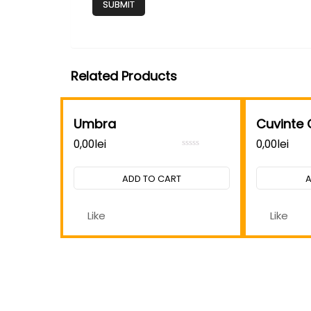
Related Products
Umbra
Cuvinte
0,00
lei
0,00
lei
Rated
0
out
ADD TO CART
A
of
5
Like
Like