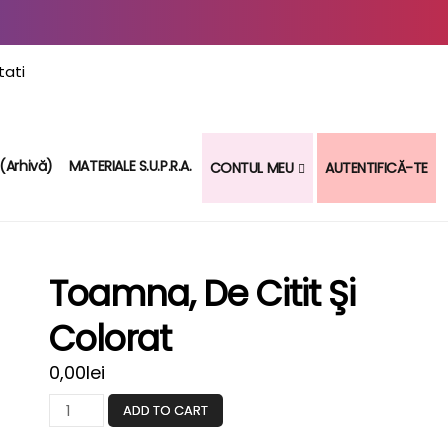
 (arhivă)
MATERIALE S.U.P.R.A.
CONTUL MEU
AUTENTIFICĂ-TE
Toamna, De Citit Şi
Colorat
0,00
lei
ADD TO CART