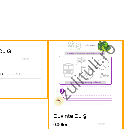
 Cu G
Rated
0
out
DD TO CART
of
5
Cuvinte Cu Ş
0,00
lei