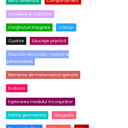
Benzi desenate
Comportament
Consiliere şi Orientare
Conţinuturi integrate
Crăciun
Cuvinte
Educaţie plastică
Educatie senzorială, motorie şi
psihomotorie
Elemente de matematică aplicată
Evaluare
Explorarea mediului înconjurător
Forme geometrice
Geografie