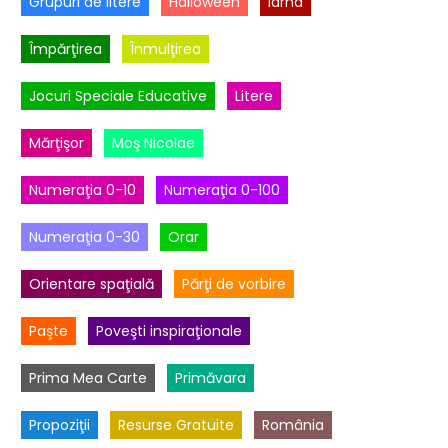
Grupuri de litere
Halloween
Iarna
Împărţirea
Înmulţirea
Jocuri Speciale Educative
Litere
Mărţişor
Moş Nicolae
Numeraţia 0-10
Numeraţia 0-100
Numeraţia 0-30
Orar
Orientare spaţială
Părţi de vorbire
Paşte
Poveşti inspiraţionale
Prima Mea Carte
Primăvara
Propoziţii
Resurse Gratuite
România