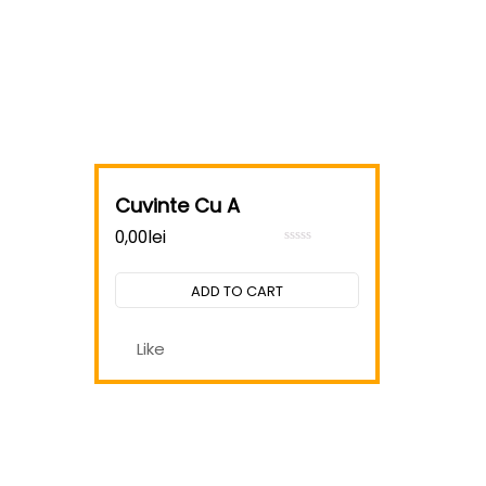
Cuvinte Cu A
0,00
lei
Rated
0
out
ADD TO CART
of
5
Like