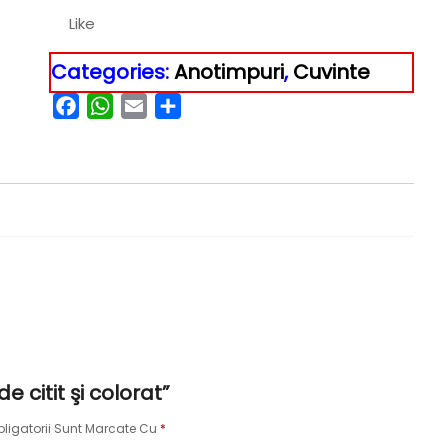
Like
Categories:
Anotimpuri
,
Cuvinte
Facebook
WhatsApp
Email
Partajează
e citit şi colorat”
ligatorii Sunt Marcate Cu
*