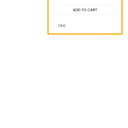
Rated
0
out
ADD TO CART
of
5
Like