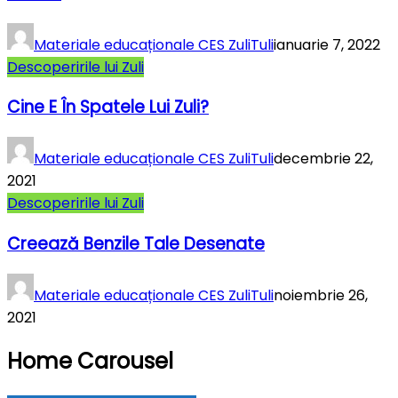
Materiale educaționale CES ZuliTuli
ianuarie 7, 2022
Descoperirile lui Zuli
Cine E În Spatele Lui Zuli?
Materiale educaționale CES ZuliTuli
decembrie 22,
2021
Descoperirile lui Zuli
Creează Benzile Tale Desenate
Materiale educaționale CES ZuliTuli
noiembrie 26,
2021
Home Carousel