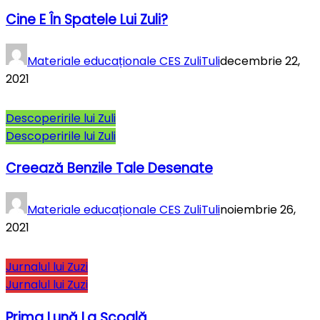
Cine E În Spatele Lui Zuli?
Materiale educaționale CES ZuliTuli
decembrie 22,
2021
Descoperirile lui Zuli
Descoperirile lui Zuli
Creează Benzile Tale Desenate
Materiale educaționale CES ZuliTuli
noiembrie 26,
2021
Jurnalul lui Zuzi
Jurnalul lui Zuzi
Prima Lună La Şcoală