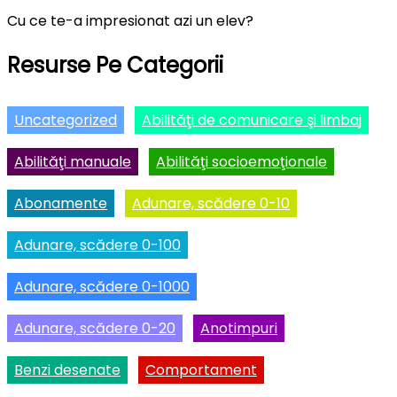
Cu ce te-a impresionat azi un elev?
Resurse Pe Categorii
Uncategorized
Abilităţi de comunicare şi limbaj
Abilităţi manuale
Abilităţi socioemoţionale
Abonamente
Adunare, scădere 0-10
Adunare, scădere 0-100
Adunare, scădere 0-1000
Adunare, scădere 0-20
Anotimpuri
Benzi desenate
Comportament