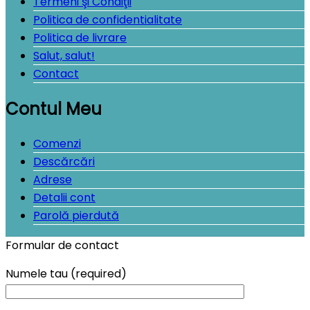
Termeni şi Condiţii
Politica de confidentialitate
Politica de livrare
Salut, salut!
Contact
Contul Meu
Comenzi
Descărcări
Adrese
Detalii cont
Parolă pierdută
Formular de contact
Numele tau (required)