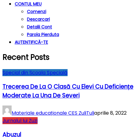
CONTUL MEU
Comenzi
Descarcari
Detalii Cont
Parola Pierduta
AUTENTIFICĂ-TE
Recent Posts
Special din Școala Specială
Trecerea De La O Clasă Cu Elevi Cu Deficiențe
Moderate La Una De Severi
Materiale educaționale CES ZuliTuli
aprilie 8, 2022
Jurnalul lui Zuzi
Abuzul