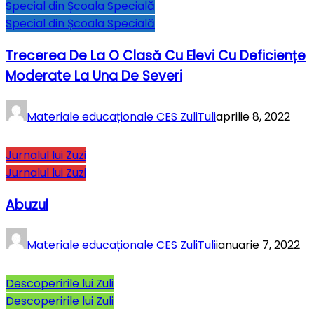
Special din Școala Specială
Special din Școala Specială
Trecerea De La O Clasă Cu Elevi Cu Deficiențe
Moderate La Una De Severi
Materiale educaționale CES ZuliTuli
aprilie 8, 2022
Jurnalul lui Zuzi
Jurnalul lui Zuzi
Abuzul
Materiale educaționale CES ZuliTuli
ianuarie 7, 2022
Descoperirile lui Zuli
Descoperirile lui Zuli