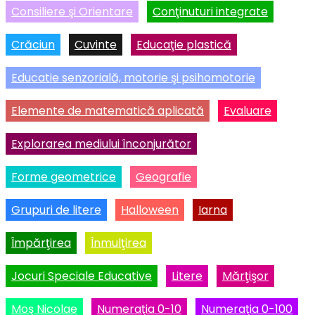
Consiliere şi Orientare
Conţinuturi integrate
Crăciun
Cuvinte
Educaţie plastică
Educatie senzorială, motorie şi psihomotorie
Elemente de matematică aplicată
Evaluare
Explorarea mediului înconjurător
Forme geometrice
Geografie
Grupuri de litere
Halloween
Iarna
Împărţirea
Înmulţirea
Jocuri Speciale Educative
Litere
Mărţişor
Moş Nicolae
Numeraţia 0-10
Numeraţia 0-100