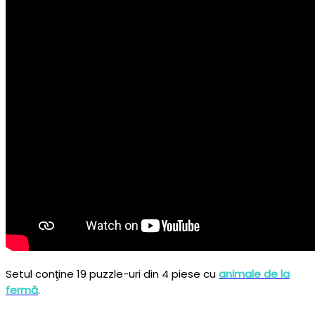
Setul conţine 19 puzzle-uri din 4 piese cu
animale de la
fermă
.