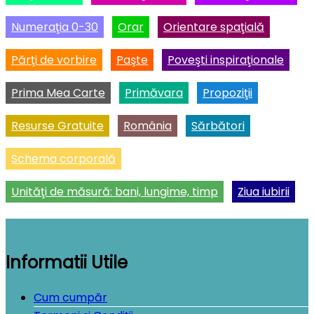
Numeraţia 0-30
Orar
Orientare spaţială
Părţi de vorbire
Paşte
Poveşti inspiraţionale
Prima Mea Carte
Primăvara
Propoziţii
Resurse Gratuite
România
Sărbători
Schema corporală
Unităţi de măsură: bani, lungime, timp
Ziua iubirii
Informatii Utile
Cum cumpăr