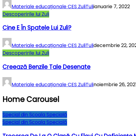
Materiale educaționale CES ZuliTuli
ianuarie 7, 2022
Descoperirile lui Zuli
Cine E În Spatele Lui Zuli?
Materiale educaționale CES ZuliTuli
decembrie 22, 20
Descoperirile lui Zuli
Creează Benzile Tale Desenate
Materiale educaționale CES ZuliTuli
noiembrie 26, 202
Home Carousel
Special din Școala Specială
Special din Școala Specială