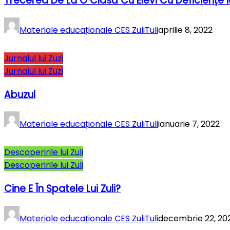
Trecerea De La O Clasă Cu Elevi Cu Deficiențe
Materiale educaționale CES ZuliTuli
aprilie 8, 2022
Jurnalul lui Zuzi
Jurnalul lui Zuzi
Abuzul
Materiale educaționale CES ZuliTuli
ianuarie 7, 2022
Descoperirile lui Zuli
Descoperirile lui Zuli
Cine E În Spatele Lui Zuli?
Materiale educaționale CES ZuliTuli
decembrie 22, 20