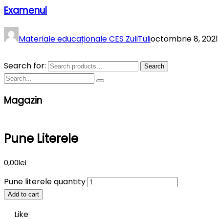
Examenul
Materiale educaționale CES ZuliTuli
octombrie 8, 2021
Search for:
Search
Magazin
Pune Literele
0,00
lei
Pune literele quantity
Add to cart
Like