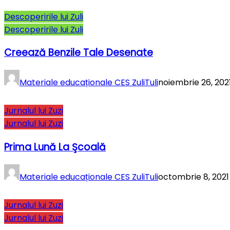
Descoperirile lui Zuli
Descoperirile lui Zuli
Creează Benzile Tale Desenate
Materiale educaționale CES ZuliTuli
noiembrie 26, 202
Jurnalul lui Zuzi
Jurnalul lui Zuzi
Prima Lună La Şcoală
Materiale educaționale CES ZuliTuli
octombrie 8, 2021
Jurnalul lui Zuzi
Jurnalul lui Zuzi