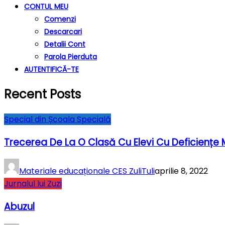
CONTUL MEU
Comenzi
Descarcari
Detalii Cont
Parola Pierduta
AUTENTIFICĂ-TE
Recent Posts
Special din Școala Specială
Trecerea De La O Clasă Cu Elevi Cu Deficiențe
Materiale educaționale CES ZuliTuli
aprilie 8, 2022
Jurnalul lui Zuzi
Abuzul