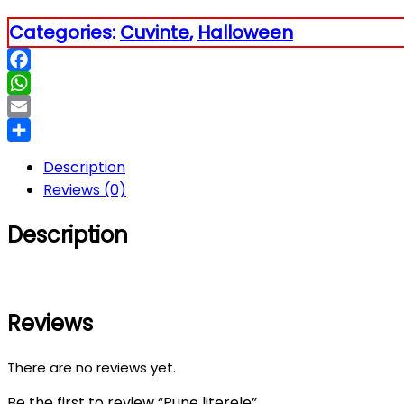
Categories:
Cuvinte
,
Halloween
Facebook
WhatsApp
Email
Partajează
Description
Reviews (0)
Description
Reviews
There are no reviews yet.
Be the first to review “Pune literele”