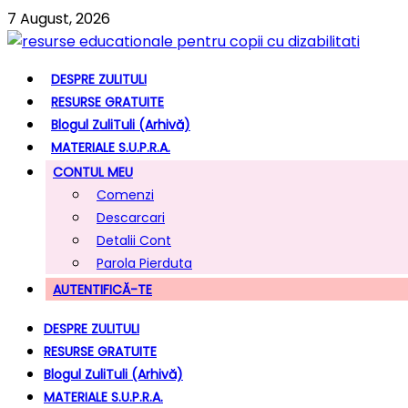
7 August, 2026
DESPRE ZULITULI
RESURSE GRATUITE
Blogul ZuliTuli (arhivă)
MATERIALE S.U.P.R.A.
CONTUL MEU
Comenzi
Descarcari
Detalii Cont
Parola Pierduta
AUTENTIFICĂ-TE
DESPRE ZULITULI
RESURSE GRATUITE
Blogul ZuliTuli (arhivă)
MATERIALE S.U.P.R.A.