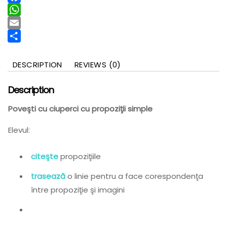
Facebook
WhatsApp
Email
Partajează
DESCRIPTION
REVIEWS (0)
Description
Poveşti cu ciuperci cu propoziţii simple
Elevul:
citeşte
propoziţiile
trasează
o linie pentru a face corespondenţa
între propoziţie şi imagini