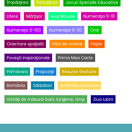
Împărţirea
Înmulţirea
Jocuri Speciale Educative
Litere
Mărţişor
Moş Nicolae
Numeraţia 0-10
Numeraţia 0-100
Numeraţia 0-30
Orar
Orientare spaţială
Părţi de vorbire
Paşte
Poveşti inspiraţionale
Prima Mea Carte
Primăvara
Propoziţii
Resurse Gratuite
România
Sărbători
Schema corporală
Unităţi de măsură: bani, lungime, timp
Ziua iubirii