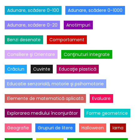
Adunare, scădere 0-100
Adunare, scădere 0-1000
Adunare, scădere 0-20
Anotimpuri
Benzi desenate
Comportament
Consiliere şi Orientare
Conţinuturi integrate
Crăciun
Cuvinte
Educaţie plastică
Educatie senzorială, motorie şi psihomotorie
Elemente de matematică aplicată
Evaluare
Explorarea mediului înconjurător
Forme geometrice
Geografie
Grupuri de litere
Halloween
Iarna