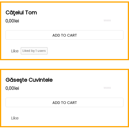
Căţelul Tom
0,00
lei
Rated
0
out
ADD TO CART
of
5
Like
Liked by
1
users
Găseşte Cuvintele
0,00
lei
Rated
0
out
ADD TO CART
of
5
Like