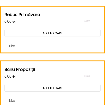
Rebus Primăvara
0,00
lei
Rated
0
out
ADD TO CART
of
5
Like
Scriu Propoziţii
0,00
lei
Rated
0
out
ADD TO CART
of
5
Like