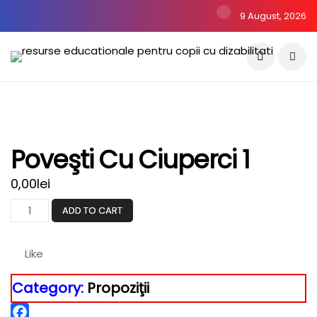
9 August, 2026
Poveşti Cu Ciuperci 1
0,00
lei
Poveşti
ADD TO CART
cu
ciuperci
Like
1
quantity
Category:
Propoziţii