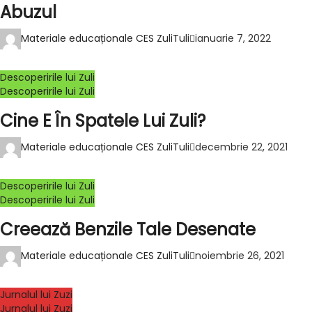
Abuzul
Materiale educaționale CES ZuliTuli
ianuarie 7, 2022
Descoperirile lui Zuli
Descoperirile lui Zuli
Cine E În Spatele Lui Zuli?
Materiale educaționale CES ZuliTuli
decembrie 22, 2021
Descoperirile lui Zuli
Descoperirile lui Zuli
Creează Benzile Tale Desenate
Materiale educaționale CES ZuliTuli
noiembrie 26, 2021
Jurnalul lui Zuzi
Jurnalul lui Zuzi