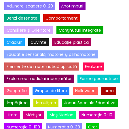
Adunare, scădere 0-20
Anotimpuri
Benzi desenate
Comportament
Consiliere şi Orientare
Conţinuturi integrate
Crăciun
Cuvinte
Educaţie plastică
Educatie senzorială, motorie şi psihomotorie
Elemente de matematică aplicată
Evaluare
Explorarea mediului înconjurător
Forme geometrice
Geografie
Grupuri de litere
Halloween
Iarna
Împărţirea
Înmulţirea
Jocuri Speciale Educative
Litere
Mărţişor
Moş Nicolae
Numeraţia 0-10
Numeraţia 0-100
Numeraţia 0-30
Orar