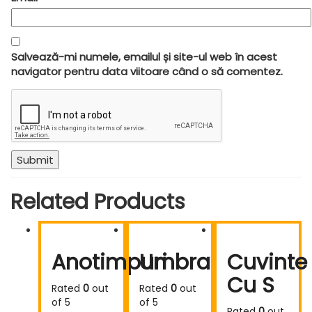
Salvează-mi numele, emailul și site-ul web în acest
navigator pentru data viitoare când o să comentez.
Related Products
Anotimpuri
Umbra
Cuvinte
Cu S
Rated
0
out
Rated
0
out
of 5
of 5
Rated
0
out