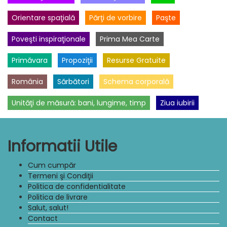
Orientare spaţială
Părţi de vorbire
Paşte
Poveşti inspiraţionale
Prima Mea Carte
Primăvara
Propoziţii
Resurse Gratuite
România
Sărbători
Schema corporală
Unităţi de măsură: bani, lungime, timp
Ziua iubirii
Informatii Utile
Cum cumpăr
Termeni şi Condiţii
Politica de confidentialitate
Politica de livrare
Salut, salut!
Contact