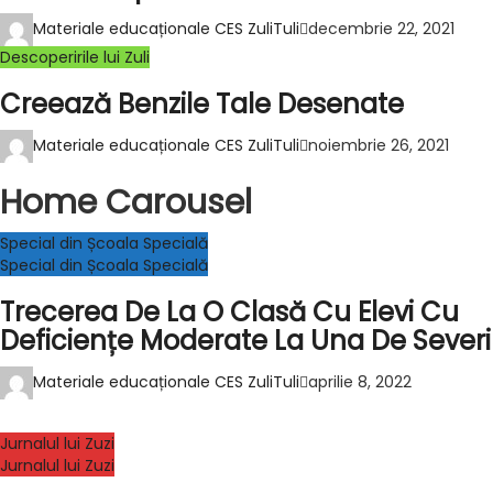
Materiale educaționale CES ZuliTuli
decembrie 22, 2021
Descoperirile lui Zuli
Creează Benzile Tale Desenate
Materiale educaționale CES ZuliTuli
noiembrie 26, 2021
Home Carousel
Special din Școala Specială
Special din Școala Specială
Trecerea De La O Clasă Cu Elevi Cu
Deficiențe Moderate La Una De Severi
Materiale educaționale CES ZuliTuli
aprilie 8, 2022
Jurnalul lui Zuzi
Jurnalul lui Zuzi