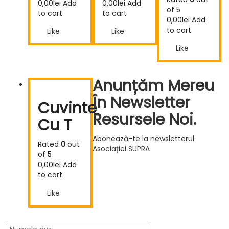
0,00
lei
Add
0,00
lei
Add
of 5
to cart
to cart
0,00
lei
Add
to cart
Like
Like
Like
Anunțăm Mereu
În Newsletter
Cuvinte
Resursele Noi.
Cu T
Abonează-te la newsletterul
Rated
0
out
Asociației SUPRA
of 5
0,00
lei
Add
to cart
Like