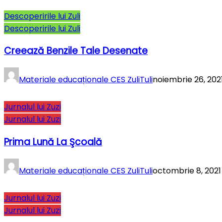
Descoperirile lui Zuli
Descoperirile lui Zuli
Creează Benzile Tale Desenate
Materiale educaționale CES ZuliTuli
noiembrie 26, 202
Jurnalul lui Zuzi
Jurnalul lui Zuzi
Prima Lună La Şcoală
Materiale educaționale CES ZuliTuli
octombrie 8, 2021
Jurnalul lui Zuzi
Jurnalul lui Zuzi