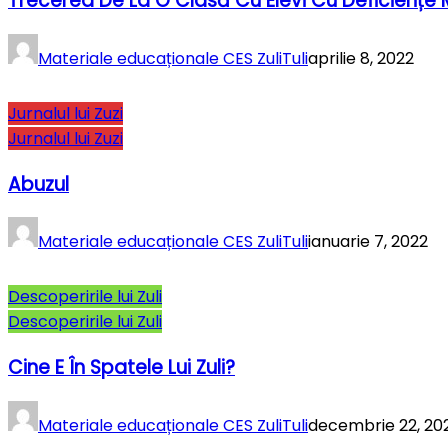
Trecerea De La O Clasă Cu Elevi Cu Deficiențe
Materiale educaționale CES ZuliTuli
aprilie 8, 2022
Jurnalul lui Zuzi
Jurnalul lui Zuzi
Abuzul
Materiale educaționale CES ZuliTuli
ianuarie 7, 2022
Descoperirile lui Zuli
Descoperirile lui Zuli
Cine E În Spatele Lui Zuli?
Materiale educaționale CES ZuliTuli
decembrie 22, 20