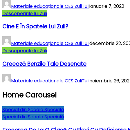
Materiale educaționale CES ZuliTuli
ianuarie 7, 2022
Descoperirile lui Zuli
Cine E În Spatele Lui Zuli?
Materiale educaționale CES ZuliTuli
decembrie 22, 20
Descoperirile lui Zuli
Creează Benzile Tale Desenate
Materiale educaționale CES ZuliTuli
noiembrie 26, 202
Home Carousel
Special din Școala Specială
Special din Școala Specială