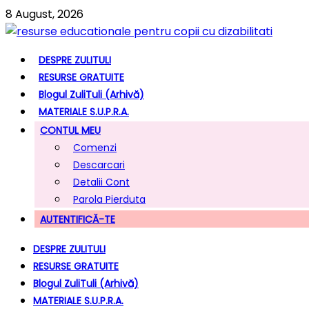
8 August, 2026
DESPRE ZULITULI
RESURSE GRATUITE
Blogul ZuliTuli (arhivă)
MATERIALE S.U.P.R.A.
CONTUL MEU
Comenzi
Descarcari
Detalii Cont
Parola Pierduta
AUTENTIFICĂ-TE
DESPRE ZULITULI
RESURSE GRATUITE
Blogul ZuliTuli (arhivă)
MATERIALE S.U.P.R.A.