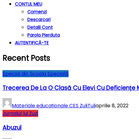
CONTUL MEU
Comenzi
Descarcari
Detalii Cont
Parola Pierduta
AUTENTIFICĂ-TE
Recent Posts
Special din Școala Specială
Trecerea De La O Clasă Cu Elevi Cu Deficiențe
Materiale educaționale CES ZuliTuli
aprilie 8, 2022
Jurnalul lui Zuzi
Abuzul