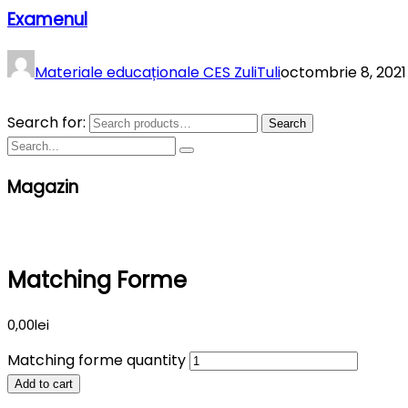
Examenul
Materiale educaționale CES ZuliTuli
octombrie 8, 2021
Search for:
Search
Magazin
Matching Forme
0,00
lei
Matching forme quantity
Add to cart