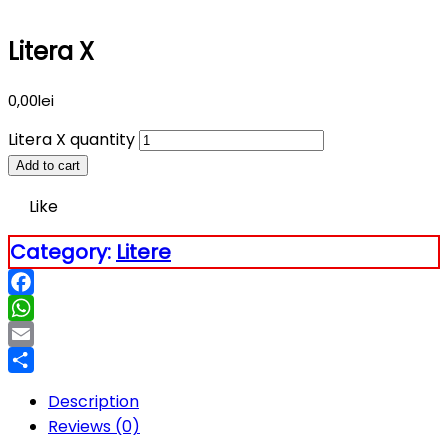
Litera X
0,00
lei
Litera X quantity
Add to cart
Like
Category:
Litere
Facebook
WhatsApp
Email
Partajează
Description
Reviews (0)