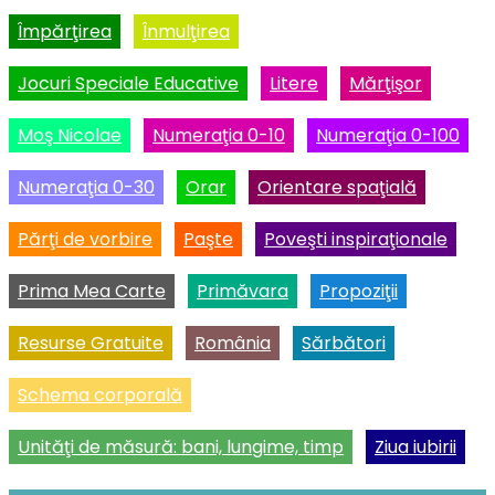
Împărţirea
Înmulţirea
Jocuri Speciale Educative
Litere
Mărţişor
Moş Nicolae
Numeraţia 0-10
Numeraţia 0-100
Numeraţia 0-30
Orar
Orientare spaţială
Părţi de vorbire
Paşte
Poveşti inspiraţionale
Prima Mea Carte
Primăvara
Propoziţii
Resurse Gratuite
România
Sărbători
Schema corporală
Unităţi de măsură: bani, lungime, timp
Ziua iubirii