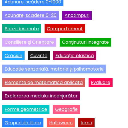
Adunare, scădere 0-1000
Adunare, scădere 0-20
Anotimpuri
Benzi desenate
Comportament
Consiliere şi Orientare
Conţinuturi integrate
Crăciun
Cuvinte
Educaţie plastică
Educatie senzorială, motorie şi psihomotorie
Elemente de matematică aplicată
Evaluare
Explorarea mediului înconjurător
Forme geometrice
Geografie
Grupuri de litere
Halloween
Iarna