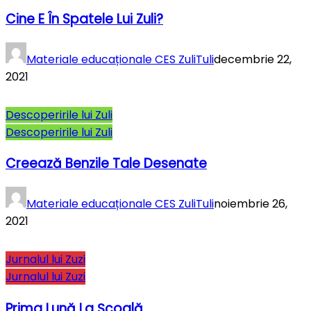
Cine E În Spatele Lui Zuli?
Materiale educaționale CES ZuliTuli
decembrie 22,
2021
Descoperirile lui Zuli
Descoperirile lui Zuli
Creează Benzile Tale Desenate
Materiale educaționale CES ZuliTuli
noiembrie 26,
2021
Jurnalul lui Zuzi
Jurnalul lui Zuzi
Prima Lună La Şcoală