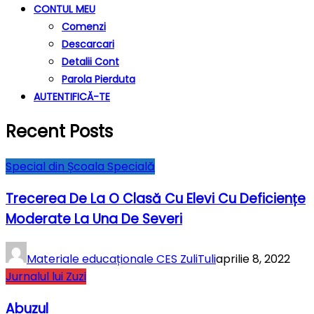
CONTUL MEU
Comenzi
Descarcari
Detalii Cont
Parola Pierduta
AUTENTIFICĂ-TE
Recent Posts
Special din Școala Specială
Trecerea De La O Clasă Cu Elevi Cu Deficiențe
Moderate La Una De Severi
Materiale educaționale CES ZuliTuli
aprilie 8, 2022
Jurnalul lui Zuzi
Abuzul