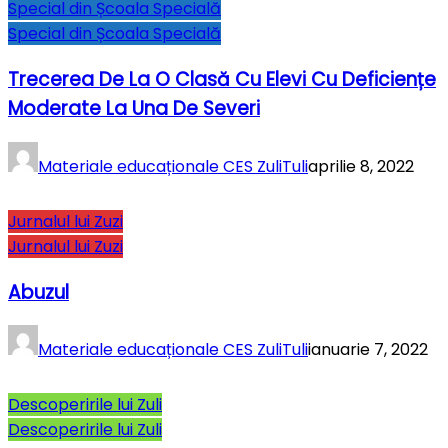
Special din Școala Specială
Special din Școala Specială
Trecerea De La O Clasă Cu Elevi Cu Deficiențe
Moderate La Una De Severi
Materiale educaționale CES ZuliTuli
aprilie 8, 2022
Jurnalul lui Zuzi
Jurnalul lui Zuzi
Abuzul
Materiale educaționale CES ZuliTuli
ianuarie 7, 2022
Descoperirile lui Zuli
Descoperirile lui Zuli