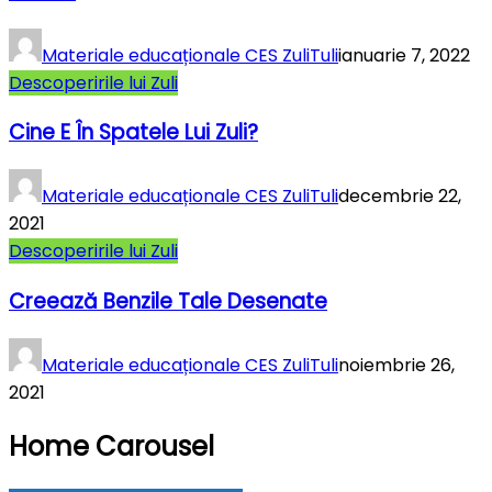
Materiale educaționale CES ZuliTuli
ianuarie 7, 2022
Descoperirile lui Zuli
Cine E În Spatele Lui Zuli?
Materiale educaționale CES ZuliTuli
decembrie 22,
2021
Descoperirile lui Zuli
Creează Benzile Tale Desenate
Materiale educaționale CES ZuliTuli
noiembrie 26,
2021
Home Carousel