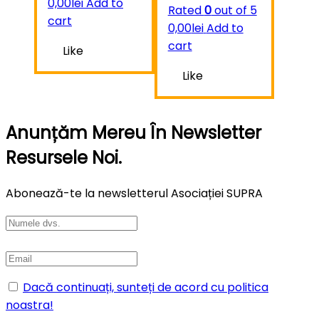
0,00
lei
Add to
Rated
0
out of 5
cart
0,00
lei
Add to
cart
Like
Like
Anunțăm Mereu În Newsletter
Resursele Noi.
Abonează-te la newsletterul Asociației SUPRA
Dacă continuați, sunteți de acord cu politica
noastra!