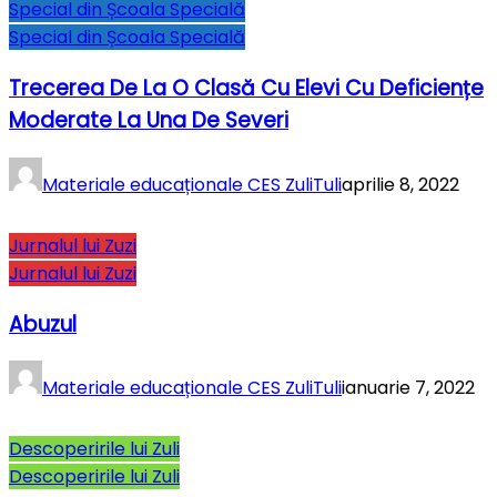
Special din Școala Specială
Special din Școala Specială
Trecerea De La O Clasă Cu Elevi Cu Deficiențe
Moderate La Una De Severi
Materiale educaționale CES ZuliTuli
aprilie 8, 2022
Jurnalul lui Zuzi
Jurnalul lui Zuzi
Abuzul
Materiale educaționale CES ZuliTuli
ianuarie 7, 2022
Descoperirile lui Zuli
Descoperirile lui Zuli