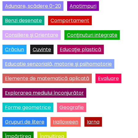
Adunare, scădere 0-20
Anotimpuri
Benzi desenate
Comportament
Consiliere şi Orientare
Conţinuturi integrate
Crăciun
Cuvinte
Educaţie plastică
Educatie senzorială, motorie şi psihomotorie
Elemente de matematică aplicată
Evaluare
Explorarea mediului înconjurător
Forme geometrice
Geografie
Grupuri de litere
Halloween
Iarna
Împărţirea
Înmulţirea