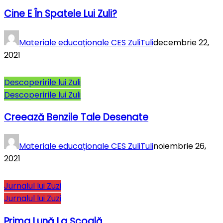
Cine E În Spatele Lui Zuli?
Materiale educaționale CES ZuliTuli
decembrie 22,
2021
Descoperirile lui Zuli
Descoperirile lui Zuli
Creează Benzile Tale Desenate
Materiale educaționale CES ZuliTuli
noiembrie 26,
2021
Jurnalul lui Zuzi
Jurnalul lui Zuzi
Prima Lună La Şcoală