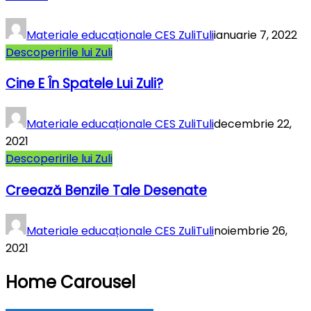
Materiale educaționale CES ZuliTuli
ianuarie 7, 2022
Descoperirile lui Zuli
Cine E În Spatele Lui Zuli?
Materiale educaționale CES ZuliTuli
decembrie 22,
2021
Descoperirile lui Zuli
Creează Benzile Tale Desenate
Materiale educaționale CES ZuliTuli
noiembrie 26,
2021
Home Carousel