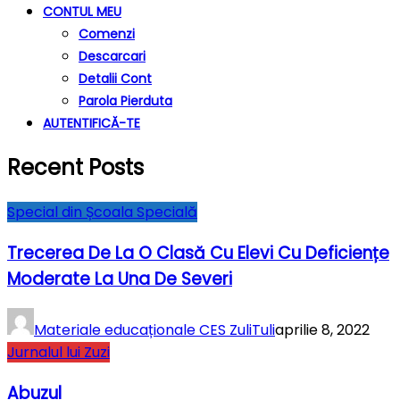
CONTUL MEU
Comenzi
Descarcari
Detalii Cont
Parola Pierduta
AUTENTIFICĂ-TE
Recent Posts
Special din Școala Specială
Trecerea De La O Clasă Cu Elevi Cu Deficiențe
Moderate La Una De Severi
Materiale educaționale CES ZuliTuli
aprilie 8, 2022
Jurnalul lui Zuzi
Abuzul