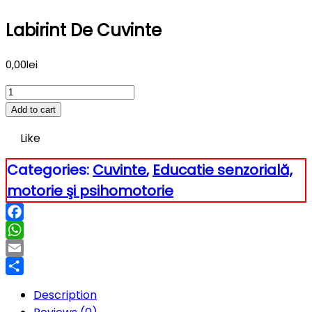
Labirint De Cuvinte
0,00
lei
Labirint
de
Add to cart
cuvinte
Like
quantity
Categories:
Cuvinte
,
Educatie senzorială,
motorie şi psihomotorie
Facebook
WhatsApp
Email
Partajează
Description