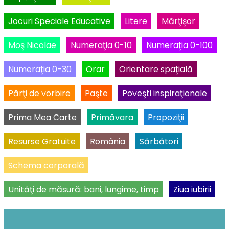
Jocuri Speciale Educative
Litere
Mărţişor
Moş Nicolae
Numeraţia 0-10
Numeraţia 0-100
Numeraţia 0-30
Orar
Orientare spaţială
Părţi de vorbire
Paşte
Poveşti inspiraţionale
Prima Mea Carte
Primăvara
Propoziţii
Resurse Gratuite
România
Sărbători
Schema corporală
Unităţi de măsură: bani, lungime, timp
Ziua iubirii