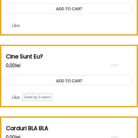
0
out
ADD TO CART
of
5
Like
Cine Sunt Eu?
0,00
lei
Rated
0
out
ADD TO CART
of
5
Like
Liked by
3
users
Carduri BLA BLA
0,00
lei