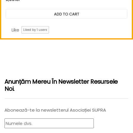
Rated
0
out
ADD TO CART
of
5
Like
Liked by
1
users
Anunțăm Mereu În Newsletter Resursele
Noi.
Abonează-te la newsletterul Asociației SUPRA