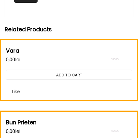
Related Products
Vara
0,00
lei
Rated
0
out
ADD TO CART
of
5
Like
Bun Prieten
0,00
lei
Rated