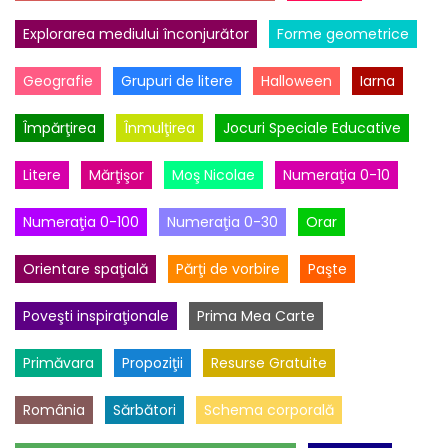
Explorarea mediului înconjurător
Forme geometrice
Geografie
Grupuri de litere
Halloween
Iarna
Împărţirea
Înmulţirea
Jocuri Speciale Educative
Litere
Mărţişor
Moş Nicolae
Numeraţia 0-10
Numeraţia 0-100
Numeraţia 0-30
Orar
Orientare spaţială
Părţi de vorbire
Paşte
Poveşti inspiraţionale
Prima Mea Carte
Primăvara
Propoziţii
Resurse Gratuite
România
Sărbători
Schema corporală