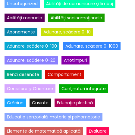
Uncategorized
Abilităţi de comunicare şi limbaj
Abilităţi manuale
Abilităţi socioemoţionale
Abonamente
Adunare, scădere 0-10
Adunare, scădere 0-100
Adunare, scădere 0-1000
Adunare, scădere 0-20
Anotimpuri
Benzi desenate
Comportament
Consiliere şi Orientare
Conţinuturi integrate
Crăciun
Cuvinte
Educaţie plastică
Educatie senzorială, motorie şi psihomotorie
Elemente de matematică aplicată
Evaluare