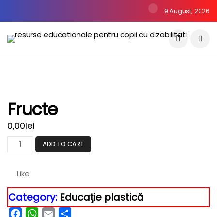
9 August, 2026
Fructe
0,00
lei
ADD TO CART
Like
Category:
Educaţie plastică
Facebook
WhatsApp
Email
Partajează