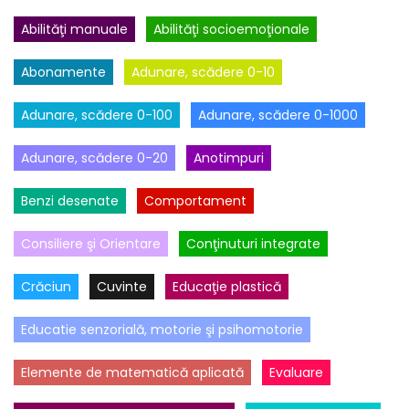
Abilităţi manuale
Abilităţi socioemoţionale
Abonamente
Adunare, scădere 0-10
Adunare, scădere 0-100
Adunare, scădere 0-1000
Adunare, scădere 0-20
Anotimpuri
Benzi desenate
Comportament
Consiliere şi Orientare
Conţinuturi integrate
Crăciun
Cuvinte
Educaţie plastică
Educatie senzorială, motorie şi psihomotorie
Elemente de matematică aplicată
Evaluare