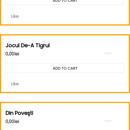
ADD TO CART
of
5
Like
Jocul De-A Tigrul
0,00
lei
Rated
0
out
ADD TO CART
of
5
Like
Din Poveşti
0,00
lei
Rated
0