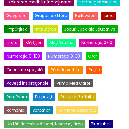
Explorarea mediului înconjurător
Forme geometrice
Geografie
Grupuri de litere
Halloween
Iarna
Împărţirea
Înmulţirea
Jocuri Speciale Educative
Litere
Mărţişor
Moş Nicolae
Numeraţia 0-10
Numeraţia 0-100
Numeraţia 0-30
Orar
Orientare spaţială
Părţi de vorbire
Paşte
Poveşti inspiraţionale
Prima Mea Carte
Primăvara
Propoziţii
Resurse Gratuite
România
Sărbători
Schema corporală
Unităţi de măsură: bani, lungime, timp
Ziua iubirii