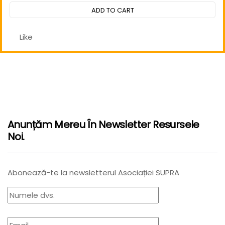
out
ADD TO CART
of
5
Like
Anunțăm Mereu În Newsletter Resursele
Noi.
Abonează-te la newsletterul Asociației SUPRA