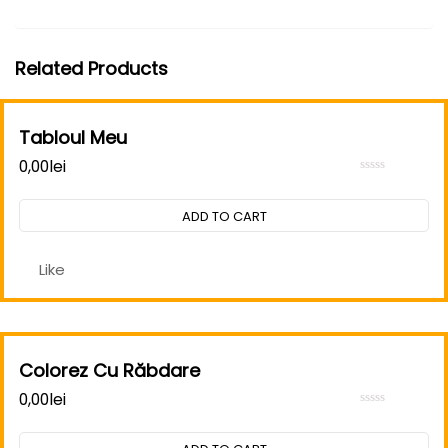
Related Products
Tabloul Meu
0,00
lei
Rated
0
out
ADD TO CART
of
5
Like
Colorez Cu Răbdare
0,00
lei
Rated
0
out