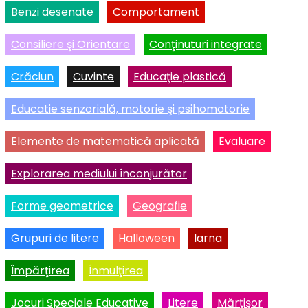
Benzi desenate
Comportament
Consiliere şi Orientare
Conţinuturi integrate
Crăciun
Cuvinte
Educaţie plastică
Educatie senzorială, motorie şi psihomotorie
Elemente de matematică aplicată
Evaluare
Explorarea mediului înconjurător
Forme geometrice
Geografie
Grupuri de litere
Halloween
Iarna
Împărţirea
Înmulţirea
Jocuri Speciale Educative
Litere
Mărţişor