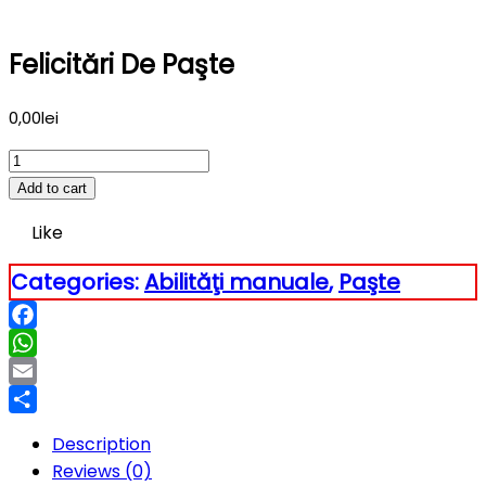
Felicitări De Paşte
0,00
lei
Felicitări
de
Add to cart
Paşte
Like
quantity
Categories:
Abilităţi manuale
,
Paşte
Facebook
WhatsApp
Email
Partajează
Description
Reviews (0)