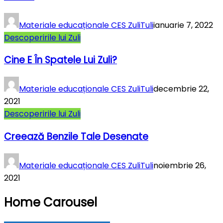
Materiale educaționale CES ZuliTuli
ianuarie 7, 2022
Descoperirile lui Zuli
Cine E În Spatele Lui Zuli?
Materiale educaționale CES ZuliTuli
decembrie 22,
2021
Descoperirile lui Zuli
Creează Benzile Tale Desenate
Materiale educaționale CES ZuliTuli
noiembrie 26,
2021
Home Carousel