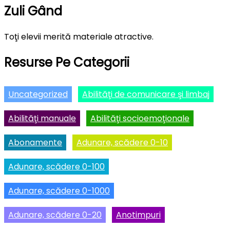
Zuli Gând
Toţi elevii merită materiale atractive.
Resurse Pe Categorii
Uncategorized
Abilităţi de comunicare şi limbaj
Abilităţi manuale
Abilităţi socioemoţionale
Abonamente
Adunare, scădere 0-10
Adunare, scădere 0-100
Adunare, scădere 0-1000
Adunare, scădere 0-20
Anotimpuri