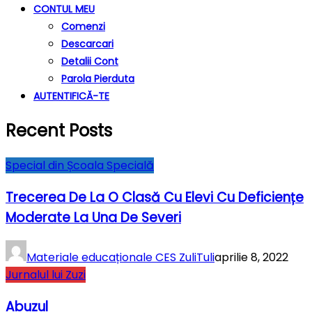
CONTUL MEU
Comenzi
Descarcari
Detalii Cont
Parola Pierduta
AUTENTIFICĂ-TE
Recent Posts
Special din Școala Specială
Trecerea De La O Clasă Cu Elevi Cu Deficiențe
Moderate La Una De Severi
Materiale educaționale CES ZuliTuli
aprilie 8, 2022
Jurnalul lui Zuzi
Abuzul