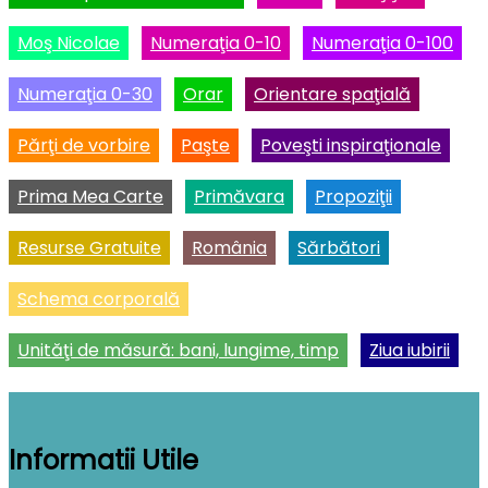
Moş Nicolae
Numeraţia 0-10
Numeraţia 0-100
Numeraţia 0-30
Orar
Orientare spaţială
Părţi de vorbire
Paşte
Poveşti inspiraţionale
Prima Mea Carte
Primăvara
Propoziţii
Resurse Gratuite
România
Sărbători
Schema corporală
Unităţi de măsură: bani, lungime, timp
Ziua iubirii
Informatii Utile