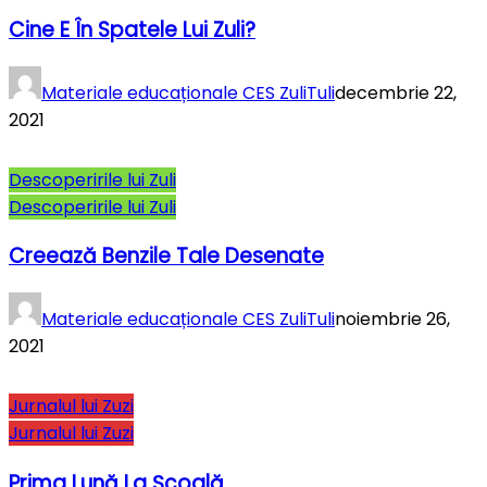
Cine E În Spatele Lui Zuli?
Materiale educaționale CES ZuliTuli
decembrie 22,
2021
Descoperirile lui Zuli
Descoperirile lui Zuli
Creează Benzile Tale Desenate
Materiale educaționale CES ZuliTuli
noiembrie 26,
2021
Jurnalul lui Zuzi
Jurnalul lui Zuzi
Prima Lună La Şcoală