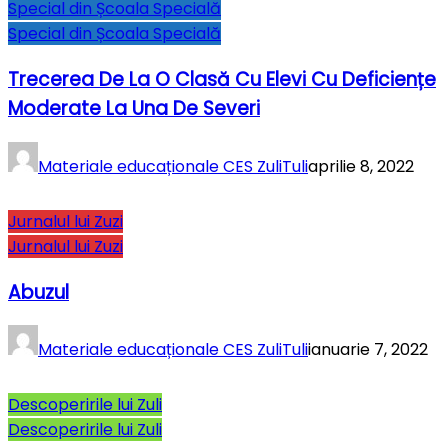
Special din Școala Specială
Special din Școala Specială
Trecerea De La O Clasă Cu Elevi Cu Deficiențe
Moderate La Una De Severi
Materiale educaționale CES ZuliTuli
aprilie 8, 2022
Jurnalul lui Zuzi
Jurnalul lui Zuzi
Abuzul
Materiale educaționale CES ZuliTuli
ianuarie 7, 2022
Descoperirile lui Zuli
Descoperirile lui Zuli