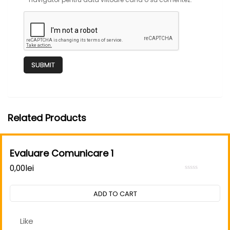
Related Products
Evaluare Comunicare 1
0,00
lei
Rated
0
out
ADD TO CART
of
5
Like