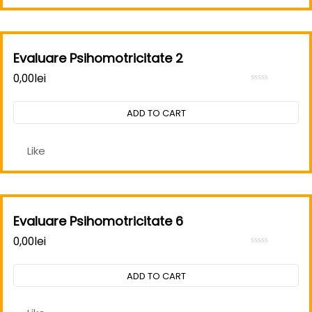
Evaluare Psihomotricitate 2
0,00
lei
Rated
0
out
ADD TO CART
of
5
Like
Evaluare Psihomotricitate 6
0,00
lei
Rated
0
out
ADD TO CART
of
5