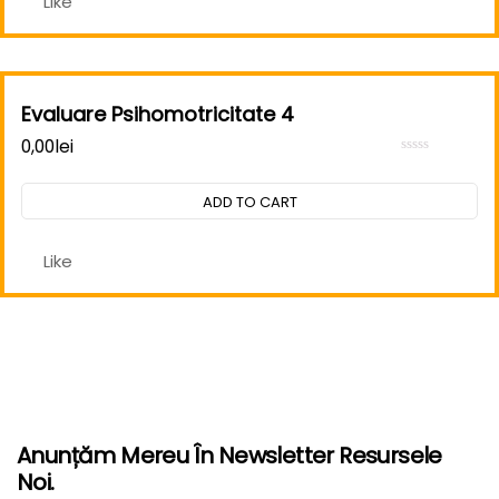
Like
Evaluare Psihomotricitate 4
0,00
lei
Rated
0
out
ADD TO CART
of
5
Like
Anunțăm Mereu În Newsletter Resursele
Noi.