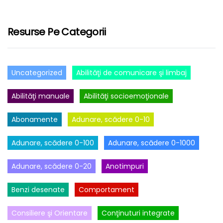
Resurse Pe Categorii
Uncategorized
Abilităţi de comunicare şi limbaj
Abilităţi manuale
Abilităţi socioemoţionale
Abonamente
Adunare, scădere 0-10
Adunare, scădere 0-100
Adunare, scădere 0-1000
Adunare, scădere 0-20
Anotimpuri
Benzi desenate
Comportament
Consiliere şi Orientare
Conţinuturi integrate