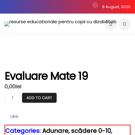
8 August, 2026
Evaluare Mate 19
0,00
lei
Evaluare
ADD TO CART
mate
19
Like
quantity
Categories:
Adunare, scădere 0-10
,