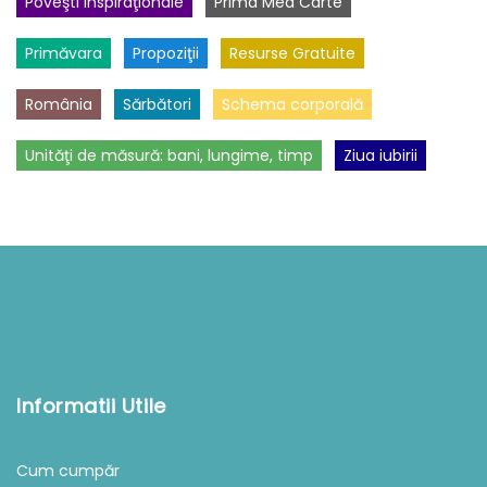
Poveşti inspiraţionale
Prima Mea Carte
Primăvara
Propoziţii
Resurse Gratuite
România
Sărbători
Schema corporală
Unităţi de măsură: bani, lungime, timp
Ziua iubirii
Informatii Utile
Cum cumpăr