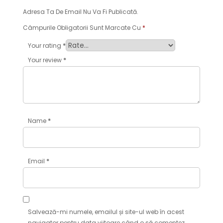
Adresa Ta De Email Nu Va Fi Publicată.
Câmpurile Obligatorii Sunt Marcate Cu
*
*
Your rating
*
Your review
*
Name
*
Email
Salvează-mi numele, emailul și site-ul web în acest
navigator pentru data viitoare când o să comentez.