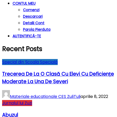
CONTUL MEU
Comenzi
Descarcari
Detalii Cont
Parola Pierduta
AUTENTIFICĂ-TE
Recent Posts
Special din Școala Specială
Trecerea De La O Clasă Cu Elevi Cu Deficiențe
Moderate La Una De Severi
Materiale educaționale CES ZuliTuli
aprilie 8, 2022
Jurnalul lui Zuzi
Abuzul