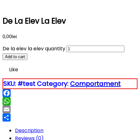
De La Elev La Elev
0,00
lei
De la elev la elev quantity
Add to cart
Like
SKU:
#test
Category:
Comportament
Facebook
WhatsApp
Email
Partajează
Description
Reviews (0)