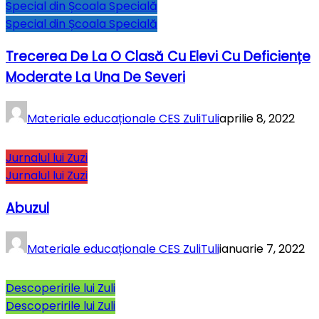
Special din Școala Specială
Special din Școala Specială
Trecerea De La O Clasă Cu Elevi Cu Deficiențe
Moderate La Una De Severi
Materiale educaționale CES ZuliTuli
aprilie 8, 2022
Jurnalul lui Zuzi
Jurnalul lui Zuzi
Abuzul
Materiale educaționale CES ZuliTuli
ianuarie 7, 2022
Descoperirile lui Zuli
Descoperirile lui Zuli