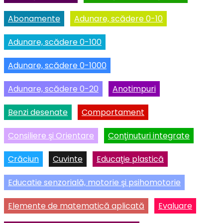
Abonamente
Adunare, scădere 0-10
Adunare, scădere 0-100
Adunare, scădere 0-1000
Adunare, scădere 0-20
Anotimpuri
Benzi desenate
Comportament
Consiliere şi Orientare
Conţinuturi integrate
Crăciun
Cuvinte
Educaţie plastică
Educatie senzorială, motorie şi psihomotorie
Elemente de matematică aplicată
Evaluare