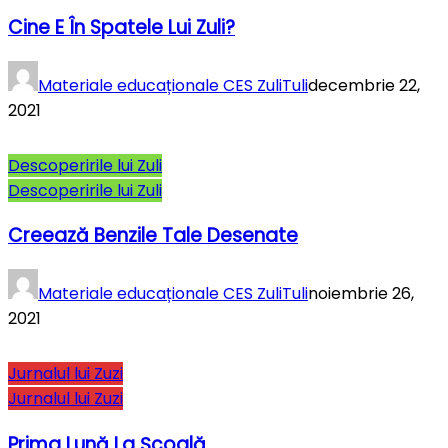
Cine E În Spatele Lui Zuli?
Materiale educaționale CES ZuliTuli
decembrie 22,
2021
Descoperirile lui Zuli
Descoperirile lui Zuli
Creează Benzile Tale Desenate
Materiale educaționale CES ZuliTuli
noiembrie 26,
2021
Jurnalul lui Zuzi
Jurnalul lui Zuzi
Prima Lună La Şcoală