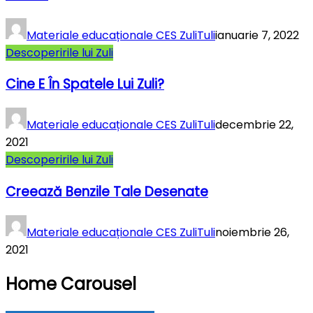
Materiale educaționale CES ZuliTuli
ianuarie 7, 2022
Descoperirile lui Zuli
Cine E În Spatele Lui Zuli?
Materiale educaționale CES ZuliTuli
decembrie 22,
2021
Descoperirile lui Zuli
Creează Benzile Tale Desenate
Materiale educaționale CES ZuliTuli
noiembrie 26,
2021
Home Carousel