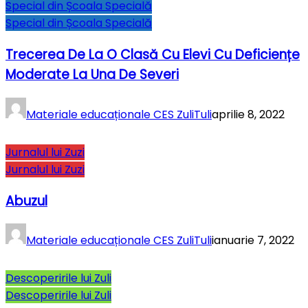
Special din Școala Specială
Special din Școala Specială
Trecerea De La O Clasă Cu Elevi Cu Deficiențe
Moderate La Una De Severi
Materiale educaționale CES ZuliTuli
aprilie 8, 2022
Jurnalul lui Zuzi
Jurnalul lui Zuzi
Abuzul
Materiale educaționale CES ZuliTuli
ianuarie 7, 2022
Descoperirile lui Zuli
Descoperirile lui Zuli