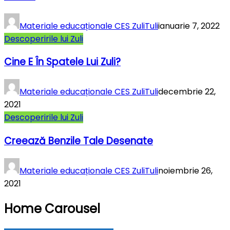
Materiale educaționale CES ZuliTuli
ianuarie 7, 2022
Descoperirile lui Zuli
Cine E În Spatele Lui Zuli?
Materiale educaționale CES ZuliTuli
decembrie 22,
2021
Descoperirile lui Zuli
Creează Benzile Tale Desenate
Materiale educaționale CES ZuliTuli
noiembrie 26,
2021
Home Carousel