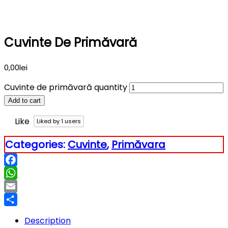
Cuvinte De Primăvară
0,00
lei
Cuvinte de primăvară quantity
Add to cart
Like
Liked by
1
users
Categories:
Cuvinte
,
Primăvara
Facebook
WhatsApp
Email
Partajează
Description