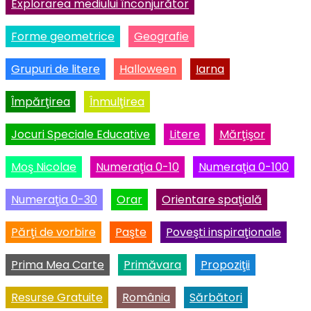
Explorarea mediului înconjurător
Forme geometrice
Geografie
Grupuri de litere
Halloween
Iarna
Împărţirea
Înmulţirea
Jocuri Speciale Educative
Litere
Mărţişor
Moş Nicolae
Numeraţia 0-10
Numeraţia 0-100
Numeraţia 0-30
Orar
Orientare spaţială
Părţi de vorbire
Paşte
Poveşti inspiraţionale
Prima Mea Carte
Primăvara
Propoziţii
Resurse Gratuite
România
Sărbători