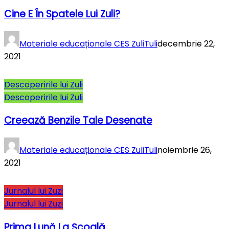
Cine E În Spatele Lui Zuli?
Materiale educaționale CES ZuliTuli
decembrie 22,
2021
Descoperirile lui Zuli
Descoperirile lui Zuli
Creează Benzile Tale Desenate
Materiale educaționale CES ZuliTuli
noiembrie 26,
2021
Jurnalul lui Zuzi
Jurnalul lui Zuzi
Prima Lună La Şcoală