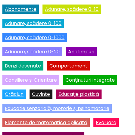
Abonamente
Adunare, scădere 0-10
Adunare, scădere 0-100
Adunare, scădere 0-1000
Adunare, scădere 0-20
Anotimpuri
Benzi desenate
Comportament
Consiliere şi Orientare
Conţinuturi integrate
Crăciun
Cuvinte
Educaţie plastică
Educatie senzorială, motorie şi psihomotorie
Elemente de matematică aplicată
Evaluare