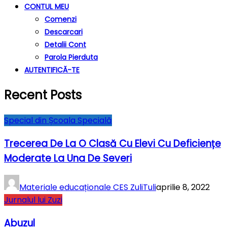
CONTUL MEU
Comenzi
Descarcari
Detalii Cont
Parola Pierduta
AUTENTIFICĂ-TE
Recent Posts
Special din Școala Specială
Trecerea De La O Clasă Cu Elevi Cu Deficiențe
Moderate La Una De Severi
Materiale educaționale CES ZuliTuli
aprilie 8, 2022
Jurnalul lui Zuzi
Abuzul