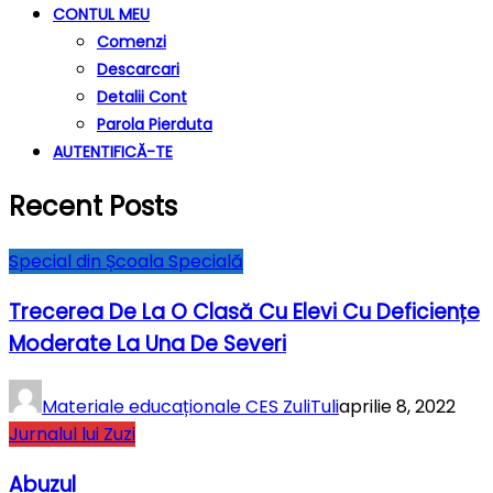
CONTUL MEU
Comenzi
Descarcari
Detalii Cont
Parola Pierduta
AUTENTIFICĂ-TE
Recent Posts
Special din Școala Specială
Trecerea De La O Clasă Cu Elevi Cu Deficiențe
Moderate La Una De Severi
Materiale educaționale CES ZuliTuli
aprilie 8, 2022
Jurnalul lui Zuzi
Abuzul