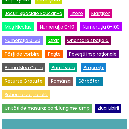
Jocuri Speciale Educative
Litere
Mărţişor
Moş Nicolae
Numeraţia 0-10
Numeraţia 0-100
Numeraţia 0-30
Orar
Orientare spaţială
Părţi de vorbire
Paşte
Poveşti inspiraţionale
Prima Mea Carte
Primăvara
Propoziţii
Resurse Gratuite
România
Sărbători
Schema corporală
Unităţi de măsură: bani, lungime, timp
Ziua iubirii