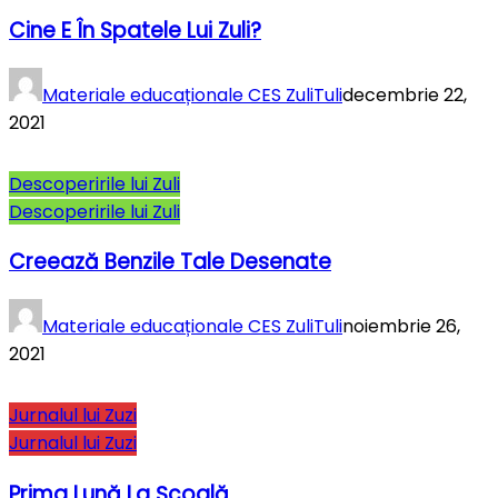
Cine E În Spatele Lui Zuli?
Materiale educaționale CES ZuliTuli
decembrie 22,
2021
Descoperirile lui Zuli
Descoperirile lui Zuli
Creează Benzile Tale Desenate
Materiale educaționale CES ZuliTuli
noiembrie 26,
2021
Jurnalul lui Zuzi
Jurnalul lui Zuzi
Prima Lună La Şcoală