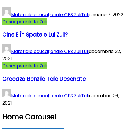
Materiale educaționale CES ZuliTuli
ianuarie 7, 2022
Descoperirile lui Zuli
Cine E În Spatele Lui Zuli?
Materiale educaționale CES ZuliTuli
decembrie 22,
2021
Descoperirile lui Zuli
Creează Benzile Tale Desenate
Materiale educaționale CES ZuliTuli
noiembrie 26,
2021
Home Carousel