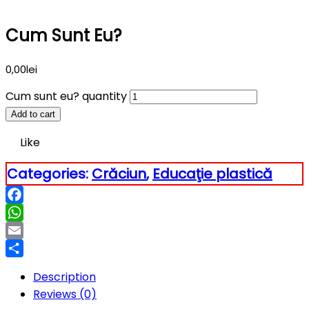
Cum Sunt Eu?
0,00
lei
Cum sunt eu? quantity
Add to cart
Like
Categories:
Crăciun
,
Educaţie plastică
Facebook
WhatsApp
Email
Partajează
Description
Reviews (0)