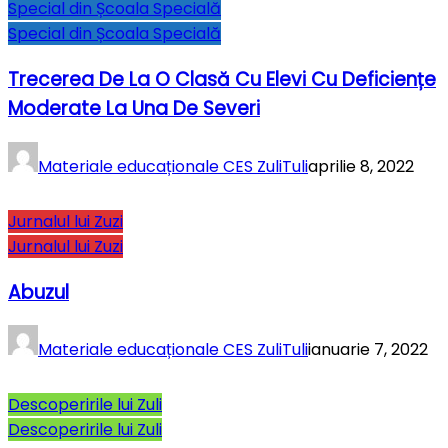
Special din Școala Specială
Special din Școala Specială
Trecerea De La O Clasă Cu Elevi Cu Deficiențe
Moderate La Una De Severi
Materiale educaționale CES ZuliTuli
aprilie 8, 2022
Jurnalul lui Zuzi
Jurnalul lui Zuzi
Abuzul
Materiale educaționale CES ZuliTuli
ianuarie 7, 2022
Descoperirile lui Zuli
Descoperirile lui Zuli