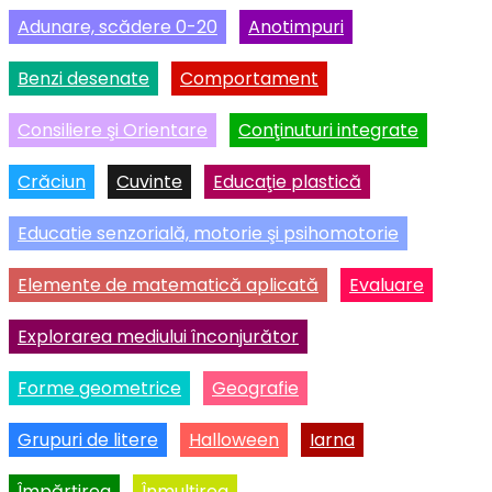
Adunare, scădere 0-20
Anotimpuri
Benzi desenate
Comportament
Consiliere şi Orientare
Conţinuturi integrate
Crăciun
Cuvinte
Educaţie plastică
Educatie senzorială, motorie şi psihomotorie
Elemente de matematică aplicată
Evaluare
Explorarea mediului înconjurător
Forme geometrice
Geografie
Grupuri de litere
Halloween
Iarna
Împărţirea
Înmulţirea