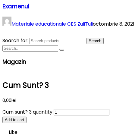
Examenul
Materiale educaționale CES ZuliTuli
octombrie 8, 2021
Search for:
Search
Magazin
Cum Sunt? 3
0,00
lei
Cum sunt? 3 quantity
Add to cart
Like