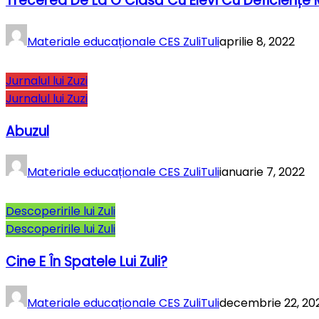
Trecerea De La O Clasă Cu Elevi Cu Deficiențe
Materiale educaționale CES ZuliTuli
aprilie 8, 2022
Jurnalul lui Zuzi
Jurnalul lui Zuzi
Abuzul
Materiale educaționale CES ZuliTuli
ianuarie 7, 2022
Descoperirile lui Zuli
Descoperirile lui Zuli
Cine E În Spatele Lui Zuli?
Materiale educaționale CES ZuliTuli
decembrie 22, 20