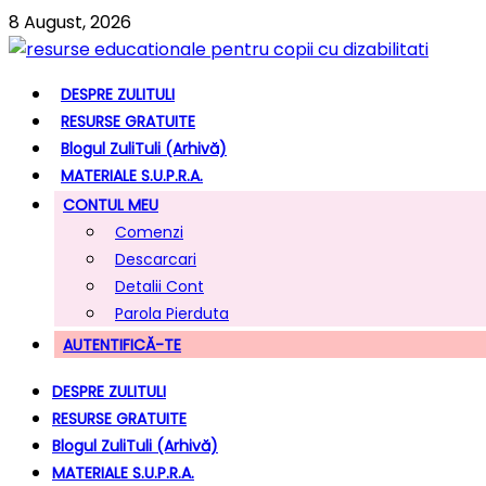
8 August, 2026
DESPRE ZULITULI
RESURSE GRATUITE
Blogul ZuliTuli (arhivă)
MATERIALE S.U.P.R.A.
CONTUL MEU
Comenzi
Descarcari
Detalii Cont
Parola Pierduta
AUTENTIFICĂ-TE
DESPRE ZULITULI
RESURSE GRATUITE
Blogul ZuliTuli (arhivă)
MATERIALE S.U.P.R.A.