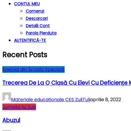
CONTUL MEU
Comenzi
Descarcari
Detalii Cont
Parola Pierduta
AUTENTIFICĂ-TE
Recent Posts
Special din Școala Specială
Trecerea De La O Clasă Cu Elevi Cu Deficiențe
Materiale educaționale CES ZuliTuli
aprilie 8, 2022
Jurnalul lui Zuzi
Abuzul