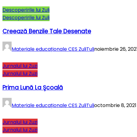
Descoperirile lui Zuli
Descoperirile lui Zuli
Creează Benzile Tale Desenate
Materiale educaționale CES ZuliTuli
noiembrie 26, 202
Jurnalul lui Zuzi
Jurnalul lui Zuzi
Prima Lună La Şcoală
Materiale educaționale CES ZuliTuli
octombrie 8, 2021
Jurnalul lui Zuzi
Jurnalul lui Zuzi