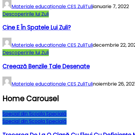
Materiale educaționale CES ZuliTuli
ianuarie 7, 2022
Descoperirile lui Zuli
Cine E În Spatele Lui Zuli?
Materiale educaționale CES ZuliTuli
decembrie 22, 20
Descoperirile lui Zuli
Creează Benzile Tale Desenate
Materiale educaționale CES ZuliTuli
noiembrie 26, 202
Home Carousel
Special din Școala Specială
Special din Școala Specială