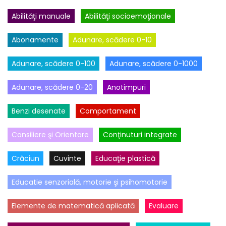
Abilităţi manuale
Abilităţi socioemoţionale
Abonamente
Adunare, scădere 0-10
Adunare, scădere 0-100
Adunare, scădere 0-1000
Adunare, scădere 0-20
Anotimpuri
Benzi desenate
Comportament
Consiliere şi Orientare
Conţinuturi integrate
Crăciun
Cuvinte
Educaţie plastică
Educatie senzorială, motorie şi psihomotorie
Elemente de matematică aplicată
Evaluare