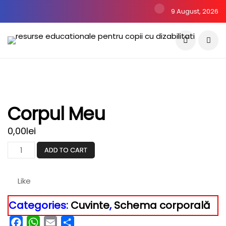
9 August, 2026
Corpul Meu
0,00
lei
ADD TO CART
Like
Categories:
Cuvinte
,
Schema corporală
Facebook
WhatsApp
Email
Partajează