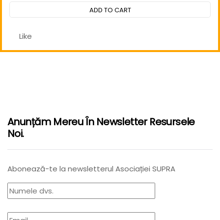
out
ADD TO CART
of
5
Like
Anunțăm Mereu În Newsletter Resursele
Noi.
Abonează-te la newsletterul Asociației SUPRA