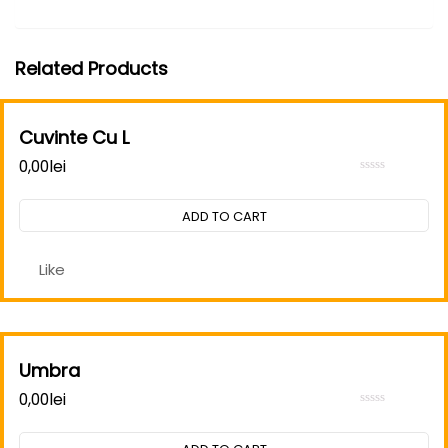
Related Products
Cuvinte Cu L
0,00
lei
Rated
0
out
ADD TO CART
of
5
Like
Umbra
0,00
lei
Rated
0
out