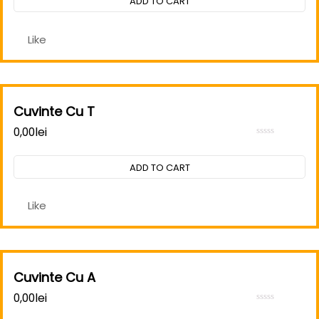
ADD TO CART
of
5
Like
Cuvinte Cu T
0,00
lei
Rated
0
out
ADD TO CART
of
5
Like
Cuvinte Cu A
0,00
lei
Rated
0