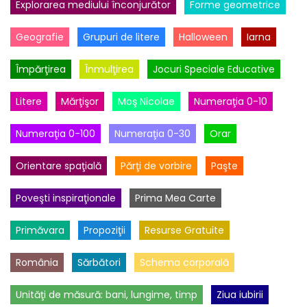
Explorarea mediului înconjurător
Forme geometrice
Geografie
Grupuri de litere
Halloween
Iarna
Împărţirea
Înmulţirea
Jocuri Speciale Educative
Litere
Mărţişor
Moş Nicolae
Numeraţia 0-10
Numeraţia 0-100
Numeraţia 0-30
Orar
Orientare spaţială
Părţi de vorbire
Paşte
Poveşti inspiraţionale
Prima Mea Carte
Primăvara
Propoziţii
Resurse Gratuite
România
Sărbători
Schema corporală
Unităţi de măsură: bani, lungime, timp
Ziua iubirii