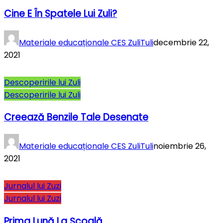
Cine E În Spatele Lui Zuli?
Materiale educaționale CES ZuliTuli
decembrie 22,
2021
Descoperirile lui Zuli
Descoperirile lui Zuli
Creează Benzile Tale Desenate
Materiale educaționale CES ZuliTuli
noiembrie 26,
2021
Jurnalul lui Zuzi
Jurnalul lui Zuzi
Prima Lună La Şcoală