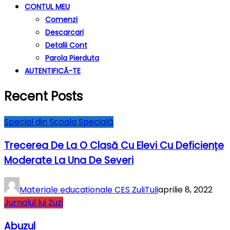
CONTUL MEU
Comenzi
Descarcari
Detalii Cont
Parola Pierduta
AUTENTIFICĂ-TE
Recent Posts
Special din Școala Specială
Trecerea De La O Clasă Cu Elevi Cu Deficiențe
Moderate La Una De Severi
Materiale educaționale CES ZuliTuli
aprilie 8, 2022
Jurnalul lui Zuzi
Abuzul