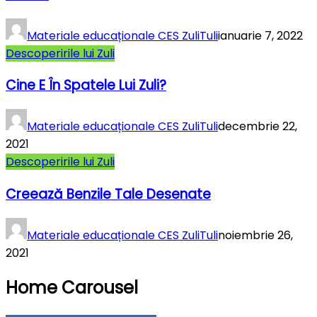
Materiale educaționale CES ZuliTuli
ianuarie 7, 2022
Descoperirile lui Zuli
Cine E În Spatele Lui Zuli?
Materiale educaționale CES ZuliTuli
decembrie 22,
2021
Descoperirile lui Zuli
Creează Benzile Tale Desenate
Materiale educaționale CES ZuliTuli
noiembrie 26,
2021
Home Carousel