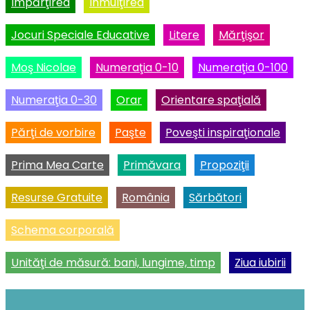
Împărţirea
Înmulţirea
Jocuri Speciale Educative
Litere
Mărţişor
Moş Nicolae
Numeraţia 0-10
Numeraţia 0-100
Numeraţia 0-30
Orar
Orientare spaţială
Părţi de vorbire
Paşte
Poveşti inspiraţionale
Prima Mea Carte
Primăvara
Propoziţii
Resurse Gratuite
România
Sărbători
Schema corporală
Unităţi de măsură: bani, lungime, timp
Ziua iubirii