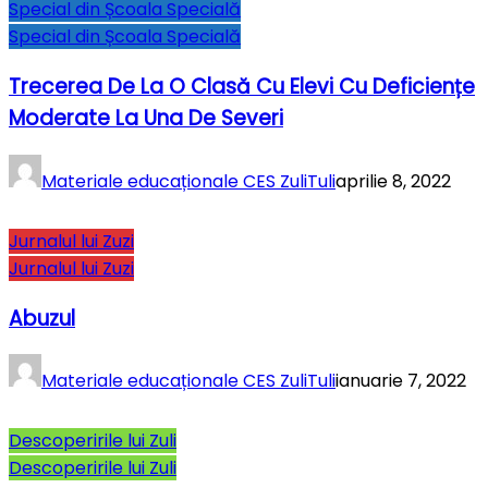
Special din Școala Specială
Special din Școala Specială
Trecerea De La O Clasă Cu Elevi Cu Deficiențe
Moderate La Una De Severi
Materiale educaționale CES ZuliTuli
aprilie 8, 2022
Jurnalul lui Zuzi
Jurnalul lui Zuzi
Abuzul
Materiale educaționale CES ZuliTuli
ianuarie 7, 2022
Descoperirile lui Zuli
Descoperirile lui Zuli