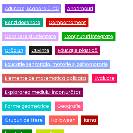
Adunare, scădere 0-20
Anotimpuri
Benzi desenate
Comportament
Consiliere şi Orientare
Conţinuturi integrate
Crăciun
Cuvinte
Educaţie plastică
Educatie senzorială, motorie şi psihomotorie
Elemente de matematică aplicată
Evaluare
Explorarea mediului înconjurător
Forme geometrice
Geografie
Grupuri de litere
Halloween
Iarna