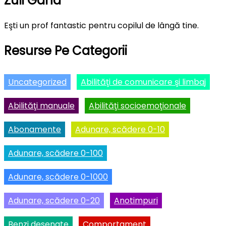
Zuli Gând
Eşti un prof fantastic pentru copilul de lângă tine.
Resurse Pe Categorii
Uncategorized
Abilităţi de comunicare şi limbaj
Abilităţi manuale
Abilităţi socioemoţionale
Abonamente
Adunare, scădere 0-10
Adunare, scădere 0-100
Adunare, scădere 0-1000
Adunare, scădere 0-20
Anotimpuri
Benzi desenate
Comportament