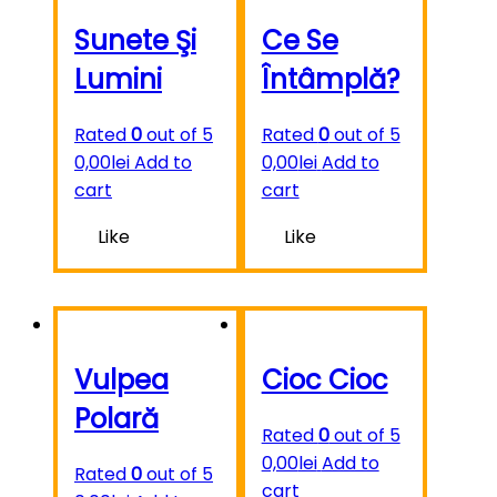
Sunete Şi
Ce Se
Lumini
Întâmplă?
Rated
0
out of 5
Rated
0
out of 5
0,00
lei
Add to
0,00
lei
Add to
cart
cart
Like
Like
Vulpea
Cioc Cioc
Polară
Rated
0
out of 5
0,00
lei
Add to
Rated
0
out of 5
cart