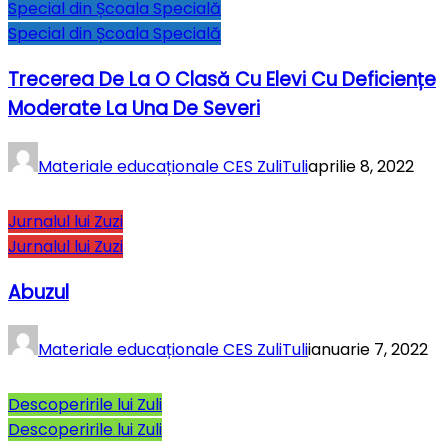
Special din Școala Specială
Special din Școala Specială
Trecerea De La O Clasă Cu Elevi Cu Deficiențe
Moderate La Una De Severi
Materiale educaționale CES ZuliTuli
aprilie 8, 2022
Jurnalul lui Zuzi
Jurnalul lui Zuzi
Abuzul
Materiale educaționale CES ZuliTuli
ianuarie 7, 2022
Descoperirile lui Zuli
Descoperirile lui Zuli