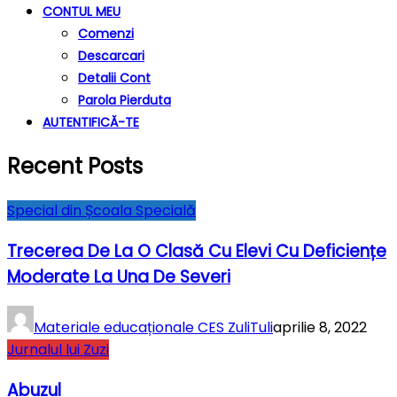
CONTUL MEU
Comenzi
Descarcari
Detalii Cont
Parola Pierduta
AUTENTIFICĂ-TE
Recent Posts
Special din Școala Specială
Trecerea De La O Clasă Cu Elevi Cu Deficiențe
Moderate La Una De Severi
Materiale educaționale CES ZuliTuli
aprilie 8, 2022
Jurnalul lui Zuzi
Abuzul