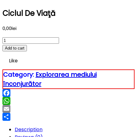
Ciclul De Viaţă
0,00
lei
Ciclul
de
Add to cart
viaţă
Like
quantity
Category:
Explorarea mediului
înconjurător
Facebook
WhatsApp
Email
Partajează
Description