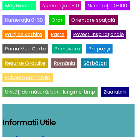
Moş Nicolae
Numeraţia 0-10
Numeraţia 0-100
Numeraţia 0-30
Orar
Orientare spaţială
Părţi de vorbire
Paşte
Poveşti inspiraţionale
Prima Mea Carte
Primăvara
Propoziţii
Resurse Gratuite
România
Sărbători
Schema corporală
Unităţi de măsură: bani, lungime, timp
Ziua iubirii
Informatii Utile