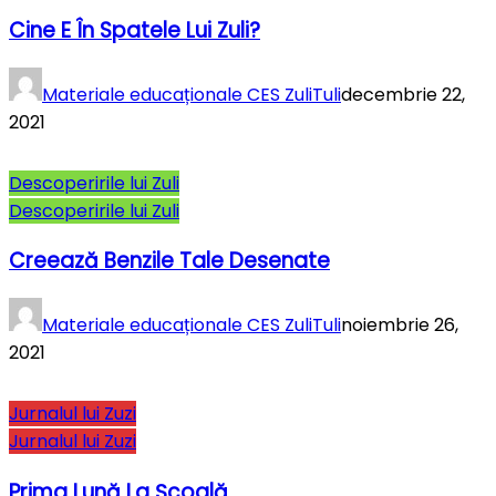
Cine E În Spatele Lui Zuli?
Materiale educaționale CES ZuliTuli
decembrie 22,
2021
Descoperirile lui Zuli
Descoperirile lui Zuli
Creează Benzile Tale Desenate
Materiale educaționale CES ZuliTuli
noiembrie 26,
2021
Jurnalul lui Zuzi
Jurnalul lui Zuzi
Prima Lună La Şcoală