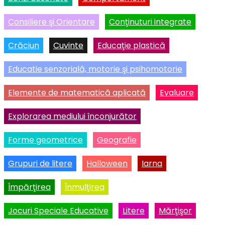
Consiliere şi Orientare
Conţinuturi integrate
Crăciun
Cuvinte
Educaţie plastică
Educatie senzorială, motorie şi psihomotorie
Elemente de matematică aplicată
Evaluare
Explorarea mediului înconjurător
Forme geometrice
Geografie
Grupuri de litere
Halloween
Iarna
Împărţirea
Înmulţirea
Jocuri Speciale Educative
Litere
Mărţişor