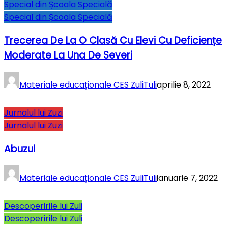
Special din Școala Specială
Special din Școala Specială
Trecerea De La O Clasă Cu Elevi Cu Deficiențe
Moderate La Una De Severi
Materiale educaționale CES ZuliTuli
aprilie 8, 2022
Jurnalul lui Zuzi
Jurnalul lui Zuzi
Abuzul
Materiale educaționale CES ZuliTuli
ianuarie 7, 2022
Descoperirile lui Zuli
Descoperirile lui Zuli