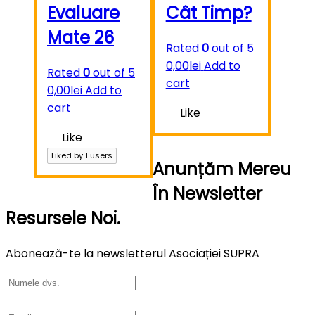
Evaluare
Cât Timp?
Mate 26
Rated
0
out of 5
0,00
lei
Add to
Rated
0
out of 5
cart
0,00
lei
Add to
cart
Like
Like
Liked by
1
users
Anunțăm Mereu
În Newsletter
Resursele Noi.
Abonează-te la newsletterul Asociației SUPRA