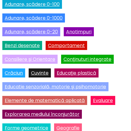
Adunare, scădere 0-100
Adunare, scădere 0-1000
Adunare, scădere 0-20
Anotimpuri
Benzi desenate
Comportament
Consiliere şi Orientare
Conţinuturi integrate
Crăciun
Cuvinte
Educaţie plastică
Educatie senzorială, motorie şi psihomotorie
Elemente de matematică aplicată
Evaluare
Explorarea mediului înconjurător
Forme geometrice
Geografie