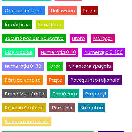
Grupuri de litere
Halloween
Iarna
Împărţirea
Înmulţirea
Jocuri Speciale Educative
Litere
Mărţişor
Moş Nicolae
Numeraţia 0-10
Numeraţia 0-100
Numeraţia 0-30
Orar
Orientare spaţială
Părţi de vorbire
Paşte
Poveşti inspiraţionale
Prima Mea Carte
Primăvara
Propoziţii
Resurse Gratuite
România
Sărbători
Schema corporală