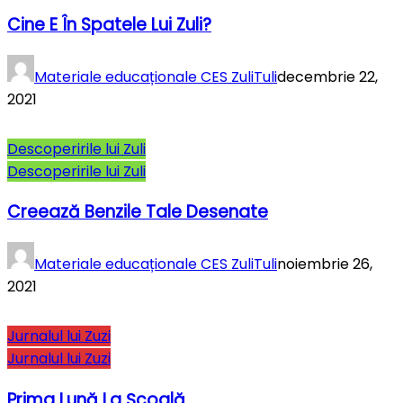
Cine E În Spatele Lui Zuli?
Materiale educaționale CES ZuliTuli
decembrie 22,
2021
Descoperirile lui Zuli
Descoperirile lui Zuli
Creează Benzile Tale Desenate
Materiale educaționale CES ZuliTuli
noiembrie 26,
2021
Jurnalul lui Zuzi
Jurnalul lui Zuzi
Prima Lună La Şcoală