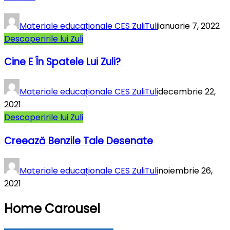
Materiale educaționale CES ZuliTuli
ianuarie 7, 2022
Descoperirile lui Zuli
Cine E În Spatele Lui Zuli?
Materiale educaționale CES ZuliTuli
decembrie 22,
2021
Descoperirile lui Zuli
Creează Benzile Tale Desenate
Materiale educaționale CES ZuliTuli
noiembrie 26,
2021
Home Carousel