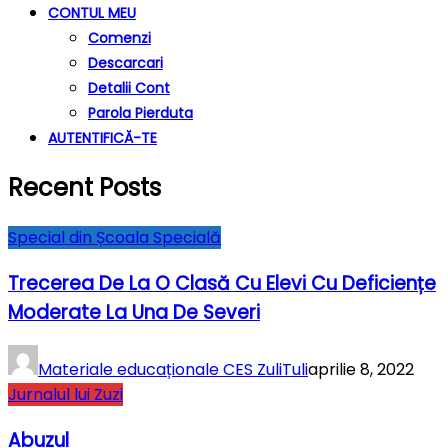
CONTUL MEU
Comenzi
Descarcari
Detalii Cont
Parola Pierduta
AUTENTIFICĂ-TE
Recent Posts
Special din Școala Specială
Trecerea De La O Clasă Cu Elevi Cu Deficiențe
Moderate La Una De Severi
Materiale educaționale CES ZuliTuli
aprilie 8, 2022
Jurnalul lui Zuzi
Abuzul