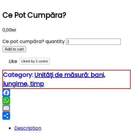
Ce Pot Cumpăra?
0,00
lei
Ce pot cumpăra? quantity
Add to cart
Like
Liked by
2
users
Category:
Unităţi de măsură: bani,
lungime, timp
Facebook
WhatsApp
Email
Partajează
Description