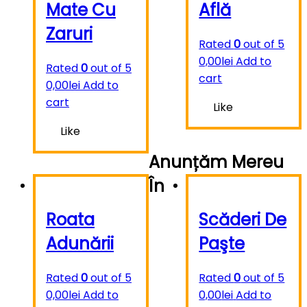
Mate Cu
Află
Zaruri
Rated
0
out of 5
0,00
lei
Add to
Rated
0
out of 5
cart
0,00
lei
Add to
cart
Like
Like
Anunțăm Mereu
În
Roata
Scăderi De
Adunării
Paşte
Rated
0
out of 5
Rated
0
out of 5
0,00
lei
Add to
0,00
lei
Add to