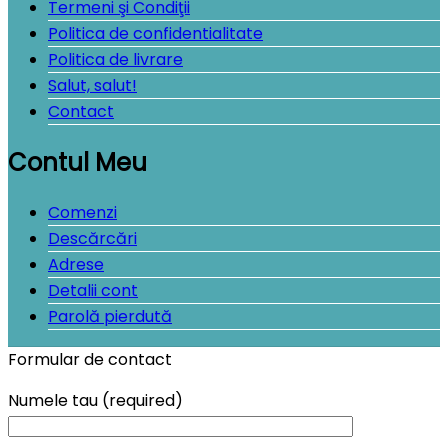
Termeni şi Condiţii
Politica de confidentialitate
Politica de livrare
Salut, salut!
Contact
Contul Meu
Comenzi
Descărcări
Adrese
Detalii cont
Parolă pierdută
Formular de contact
Numele tau (required)