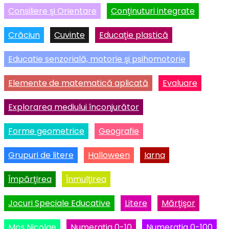
Consiliere şi Orientare
Conţinuturi integrate
Crăciun
Cuvinte
Educaţie plastică
Educatie senzorială, motorie şi psihomotorie
Elemente de matematică aplicată
Evaluare
Explorarea mediului înconjurător
Forme geometrice
Geografie
Grupuri de litere
Halloween
Iarna
Împărţirea
Înmulţirea
Jocuri Speciale Educative
Litere
Mărţişor
Moş Nicolae
Numeraţia 0-10
Numeraţia 0-100