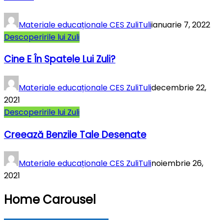
Materiale educaționale CES ZuliTuli
ianuarie 7, 2022
Descoperirile lui Zuli
Cine E În Spatele Lui Zuli?
Materiale educaționale CES ZuliTuli
decembrie 22,
2021
Descoperirile lui Zuli
Creează Benzile Tale Desenate
Materiale educaționale CES ZuliTuli
noiembrie 26,
2021
Home Carousel