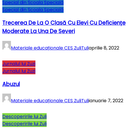
Special din Școala Specială
Special din Școala Specială
Trecerea De La O Clasă Cu Elevi Cu Deficiențe
Moderate La Una De Severi
Materiale educaționale CES ZuliTuli
aprilie 8, 2022
Jurnalul lui Zuzi
Jurnalul lui Zuzi
Abuzul
Materiale educaționale CES ZuliTuli
ianuarie 7, 2022
Descoperirile lui Zuli
Descoperirile lui Zuli