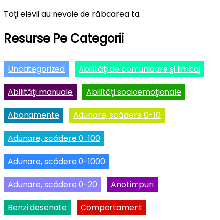
Toţi elevii au nevoie de răbdarea ta.
Resurse Pe Categorii
Uncategorized
Abilităţi de comunicare şi limbaj
Abilităţi manuale
Abilităţi socioemoţionale
Abonamente
Adunare, scădere 0-10
Adunare, scădere 0-100
Adunare, scădere 0-1000
Adunare, scădere 0-20
Anotimpuri
Benzi desenate
Comportament