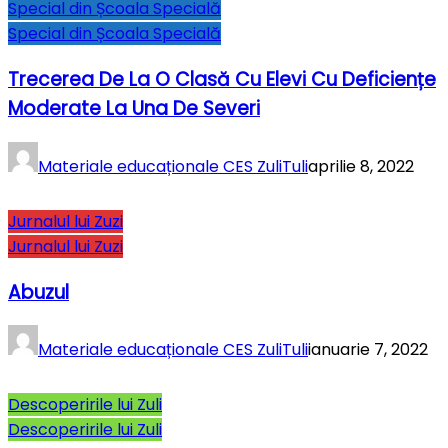
Special din Școala Specială
Special din Școala Specială
Trecerea De La O Clasă Cu Elevi Cu Deficiențe
Moderate La Una De Severi
Materiale educaționale CES ZuliTuli
aprilie 8, 2022
Jurnalul lui Zuzi
Jurnalul lui Zuzi
Abuzul
Materiale educaționale CES ZuliTuli
ianuarie 7, 2022
Descoperirile lui Zuli
Descoperirile lui Zuli