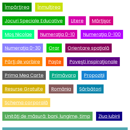
Împărţirea
Înmulţirea
Jocuri Speciale Educative
Litere
Mărţişor
Moş Nicolae
Numeraţia 0-10
Numeraţia 0-100
Numeraţia 0-30
Orar
Orientare spaţială
Părţi de vorbire
Paşte
Poveşti inspiraţionale
Prima Mea Carte
Primăvara
Propoziţii
Resurse Gratuite
România
Sărbători
Schema corporală
Unităţi de măsură: bani, lungime, timp
Ziua iubirii