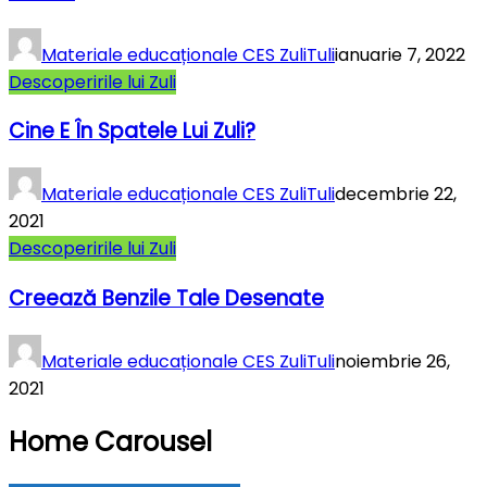
Materiale educaționale CES ZuliTuli
ianuarie 7, 2022
Descoperirile lui Zuli
Cine E În Spatele Lui Zuli?
Materiale educaționale CES ZuliTuli
decembrie 22,
2021
Descoperirile lui Zuli
Creează Benzile Tale Desenate
Materiale educaționale CES ZuliTuli
noiembrie 26,
2021
Home Carousel