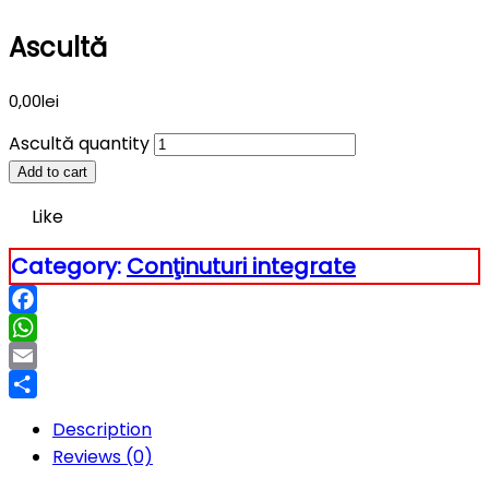
Ascultă
0,00
lei
Ascultă quantity
Add to cart
Like
Category:
Conţinuturi integrate
Facebook
WhatsApp
Email
Partajează
Description
Reviews (0)