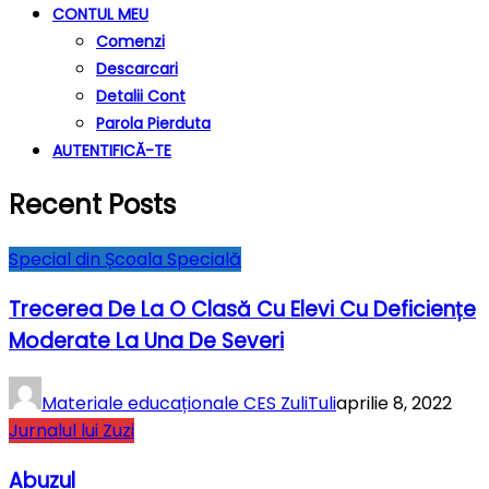
CONTUL MEU
Comenzi
Descarcari
Detalii Cont
Parola Pierduta
AUTENTIFICĂ-TE
Recent Posts
Special din Școala Specială
Trecerea De La O Clasă Cu Elevi Cu Deficiențe
Moderate La Una De Severi
Materiale educaționale CES ZuliTuli
aprilie 8, 2022
Jurnalul lui Zuzi
Abuzul