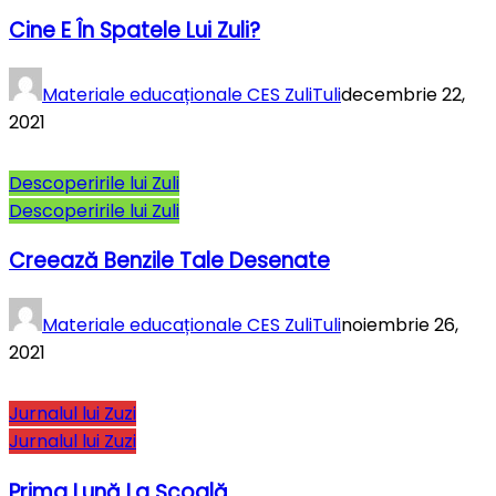
Cine E În Spatele Lui Zuli?
Materiale educaționale CES ZuliTuli
decembrie 22,
2021
Descoperirile lui Zuli
Descoperirile lui Zuli
Creează Benzile Tale Desenate
Materiale educaționale CES ZuliTuli
noiembrie 26,
2021
Jurnalul lui Zuzi
Jurnalul lui Zuzi
Prima Lună La Şcoală