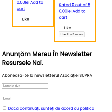
0,00
lei
Add to
Rated
0
out of 5
cart
0,00
lei
Add to
cart
Like
Like
Liked by
3
users
Anunțăm Mereu În Newsletter
Resursele Noi.
Abonează-te la newsletterul Asociației SUPRA
Dacă continuați, sunteți de acord cu politica