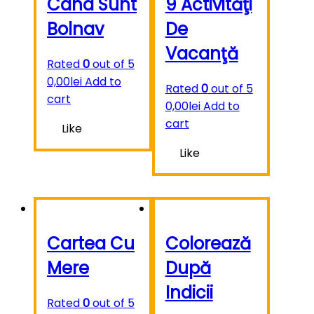
Când Sunt
9 Activităţi
Bolnav
De
Vacanţă
Rated
0
out of 5
0,00
lei
Add to
Rated
0
out of 5
cart
0,00
lei
Add to
cart
Like
Like
Cartea Cu
Colorează
Mere
După
Indicii
Rated
0
out of 5