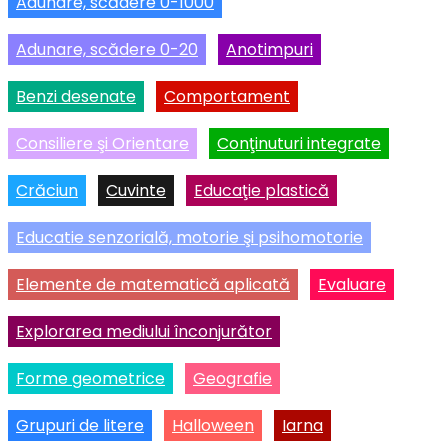
Adunare, scădere 0-1000
Adunare, scădere 0-20
Anotimpuri
Benzi desenate
Comportament
Consiliere şi Orientare
Conţinuturi integrate
Crăciun
Cuvinte
Educaţie plastică
Educatie senzorială, motorie şi psihomotorie
Elemente de matematică aplicată
Evaluare
Explorarea mediului înconjurător
Forme geometrice
Geografie
Grupuri de litere
Halloween
Iarna