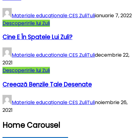
Materiale educaționale CES ZuliTuli
ianuarie 7, 2022
Descoperirile lui Zuli
Cine E În Spatele Lui Zuli?
Materiale educaționale CES ZuliTuli
decembrie 22,
2021
Descoperirile lui Zuli
Creează Benzile Tale Desenate
Materiale educaționale CES ZuliTuli
noiembrie 26,
2021
Home Carousel