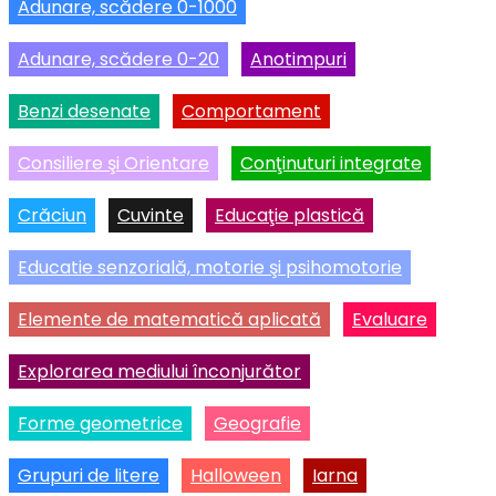
Adunare, scădere 0-1000
Adunare, scădere 0-20
Anotimpuri
Benzi desenate
Comportament
Consiliere şi Orientare
Conţinuturi integrate
Crăciun
Cuvinte
Educaţie plastică
Educatie senzorială, motorie şi psihomotorie
Elemente de matematică aplicată
Evaluare
Explorarea mediului înconjurător
Forme geometrice
Geografie
Grupuri de litere
Halloween
Iarna