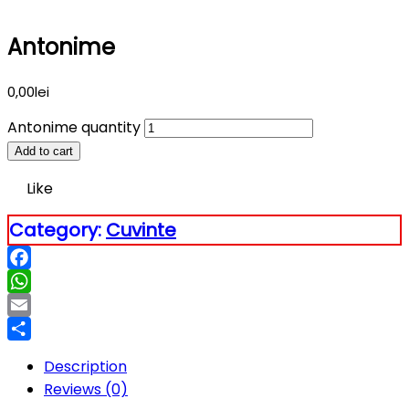
Antonime
0,00
lei
Antonime quantity
Add to cart
Like
Category:
Cuvinte
Facebook
WhatsApp
Email
Partajează
Description
Reviews (0)