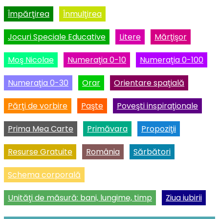
Împărţirea
Înmulţirea
Jocuri Speciale Educative
Litere
Mărţişor
Moş Nicolae
Numeraţia 0-10
Numeraţia 0-100
Numeraţia 0-30
Orar
Orientare spaţială
Părţi de vorbire
Paşte
Poveşti inspiraţionale
Prima Mea Carte
Primăvara
Propoziţii
Resurse Gratuite
România
Sărbători
Schema corporală
Unităţi de măsură: bani, lungime, timp
Ziua iubirii