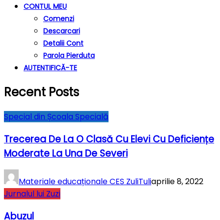
CONTUL MEU
Comenzi
Descarcari
Detalii Cont
Parola Pierduta
AUTENTIFICĂ-TE
Recent Posts
Special din Școala Specială
Trecerea De La O Clasă Cu Elevi Cu Deficiențe
Moderate La Una De Severi
Materiale educaționale CES ZuliTuli
aprilie 8, 2022
Jurnalul lui Zuzi
Abuzul