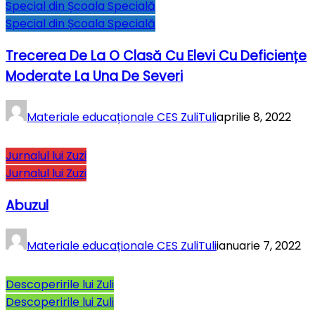
Special din Școala Specială
Special din Școala Specială
Trecerea De La O Clasă Cu Elevi Cu Deficiențe
Moderate La Una De Severi
Materiale educaționale CES ZuliTuli
aprilie 8, 2022
Jurnalul lui Zuzi
Jurnalul lui Zuzi
Abuzul
Materiale educaționale CES ZuliTuli
ianuarie 7, 2022
Descoperirile lui Zuli
Descoperirile lui Zuli