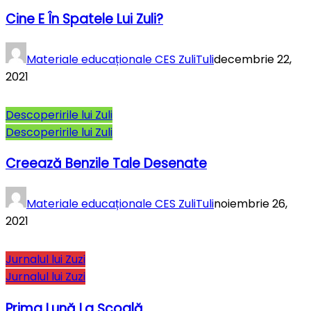
Cine E În Spatele Lui Zuli?
Materiale educaționale CES ZuliTuli
decembrie 22,
2021
Descoperirile lui Zuli
Descoperirile lui Zuli
Creează Benzile Tale Desenate
Materiale educaționale CES ZuliTuli
noiembrie 26,
2021
Jurnalul lui Zuzi
Jurnalul lui Zuzi
Prima Lună La Şcoală