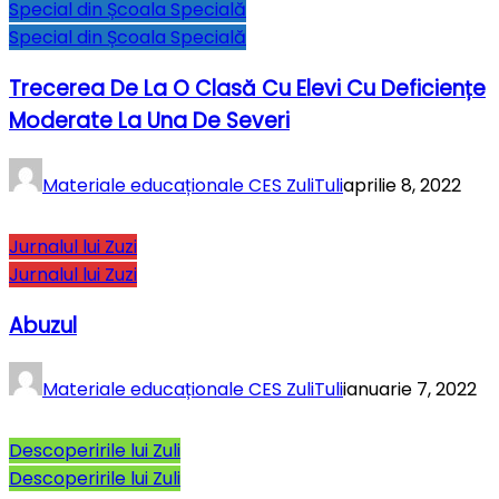
Special din Școala Specială
Special din Școala Specială
Trecerea De La O Clasă Cu Elevi Cu Deficiențe
Moderate La Una De Severi
Materiale educaționale CES ZuliTuli
aprilie 8, 2022
Jurnalul lui Zuzi
Jurnalul lui Zuzi
Abuzul
Materiale educaționale CES ZuliTuli
ianuarie 7, 2022
Descoperirile lui Zuli
Descoperirile lui Zuli