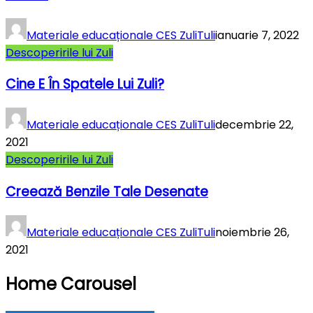
Materiale educaționale CES ZuliTuli
ianuarie 7, 2022
Descoperirile lui Zuli
Cine E În Spatele Lui Zuli?
Materiale educaționale CES ZuliTuli
decembrie 22,
2021
Descoperirile lui Zuli
Creează Benzile Tale Desenate
Materiale educaționale CES ZuliTuli
noiembrie 26,
2021
Home Carousel