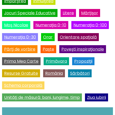
Împărţirea
Înmulţirea
Jocuri Speciale Educative
Litere
Mărţişor
Moş Nicolae
Numeraţia 0-10
Numeraţia 0-100
Numeraţia 0-30
Orar
Orientare spaţială
Părţi de vorbire
Paşte
Poveşti inspiraţionale
Prima Mea Carte
Primăvara
Propoziţii
Resurse Gratuite
România
Sărbători
Schema corporală
Unităţi de măsură: bani, lungime, timp
Ziua iubirii