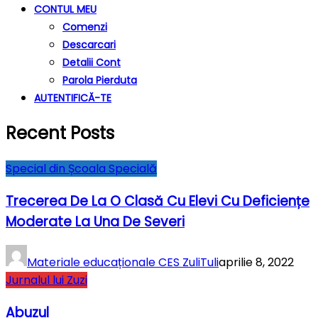
CONTUL MEU
Comenzi
Descarcari
Detalii Cont
Parola Pierduta
AUTENTIFICĂ-TE
Recent Posts
Special din Școala Specială
Trecerea De La O Clasă Cu Elevi Cu Deficiențe
Moderate La Una De Severi
Materiale educaționale CES ZuliTuli
aprilie 8, 2022
Jurnalul lui Zuzi
Abuzul