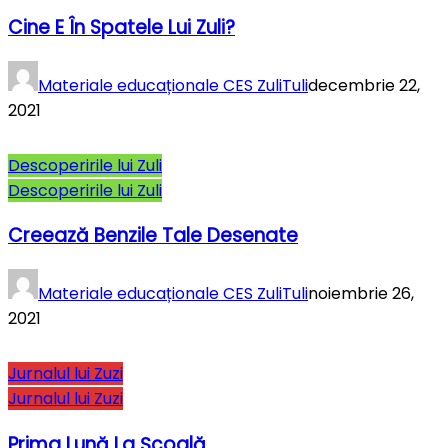
Cine E În Spatele Lui Zuli?
Materiale educaționale CES ZuliTuli
decembrie 22,
2021
Descoperirile lui Zuli
Descoperirile lui Zuli
Creează Benzile Tale Desenate
Materiale educaționale CES ZuliTuli
noiembrie 26,
2021
Jurnalul lui Zuzi
Jurnalul lui Zuzi
Prima Lună La Şcoală