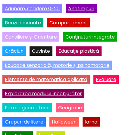
Adunare, scădere 0-20
Anotimpuri
Benzi desenate
Comportament
Consiliere şi Orientare
Conţinuturi integrate
Crăciun
Cuvinte
Educaţie plastică
Educatie senzorială, motorie şi psihomotorie
Elemente de matematică aplicată
Evaluare
Explorarea mediului înconjurător
Forme geometrice
Geografie
Grupuri de litere
Halloween
Iarna