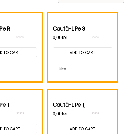
Pe R
Caută-L Pe S
0,00
lei
Rated
Rated
0
0
out
out
D TO CART
ADD TO CART
of
of
5
5
Like
Pe T
Caută-L Pe Ţ
0,00
lei
Rated
Rated
0
0
out
out
D TO CART
ADD TO CART
of
of
5
5