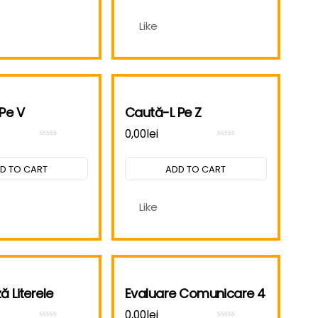
Like
Pe V
Caută-L Pe Z
0,00
lei
Rated
Rated
0
0
out
out
D TO CART
ADD TO CART
of
of
5
5
Like
 Literele
Evaluare Comunicare 4
0,00
lei