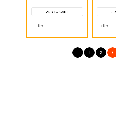
Rated
0
out
ADD TO CART
AD
of
5
Like
Like
←
1
2
3