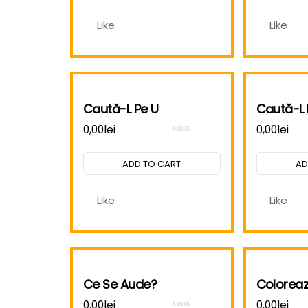
Like
Like
Caută-L Pe U
Caută-L 
0,00
lei
0,00
lei
Rated
0
out
ADD TO CART
AD
of
5
Like
Like
Ce Se Aude?
Colorează
0,00
lei
0,00
lei