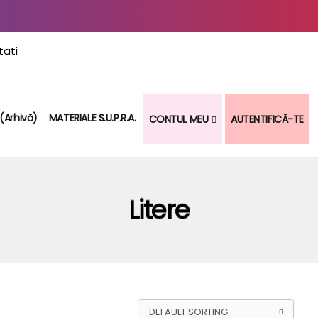
 (arhivă)
MATERIALE S.U.P.R.A.
CONTUL MEU
AUTENTIFICĂ-TE
Litere