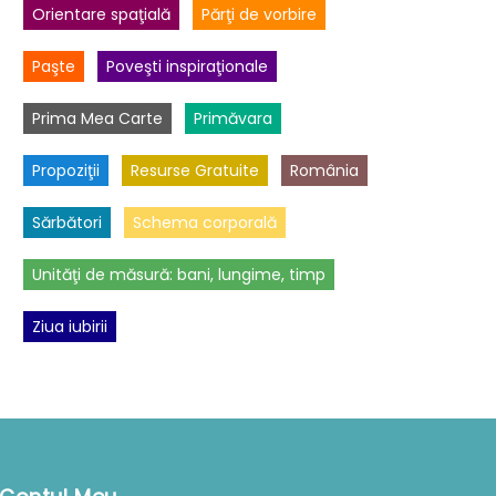
Orientare spaţială
Părţi de vorbire
Paşte
Poveşti inspiraţionale
Prima Mea Carte
Primăvara
Propoziţii
Resurse Gratuite
România
Sărbători
Schema corporală
Unităţi de măsură: bani, lungime, timp
Ziua iubirii