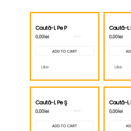
Caută-L Pe P
Caută-L 
0,00
lei
0,00
lei
Rated
0
out
ADD TO CART
AD
of
5
Like
Like
Caută-L Pe Ş
Caută-L 
0,00
lei
0,00
lei
Rated
0
out
ADD TO CART
AD
of
5