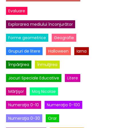
Evaluare
Explorarea mediului înconjurător
Forme geometrice
Geografie
Grupuri de litere
Halloween
Iarna
Împărţirea
Înmulţirea
Jocuri Speciale Educative
Litere
Mărţişor
Moş Nicolae
Numeraţia 0-10
Numeraţia 0-100
Numeraţia 0-30
Orar