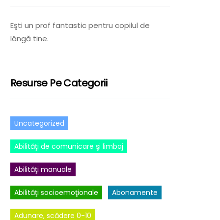
Eşti un prof fantastic pentru copilul de
lângă tine.
Resurse Pe Categorii
Uncategorized
Abilităţi de comunicare şi limbaj
Abilităţi manuale
Abilităţi socioemoţionale
Abonamente
Adunare, scădere 0-10