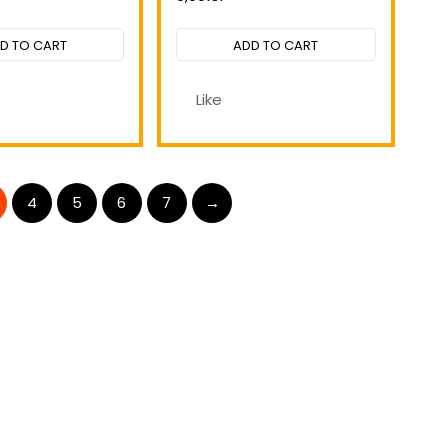
Rated
Rated
0
0
out
out
D TO CART
ADD TO CART
of
of
5
5
Like
4
5
6
7
→