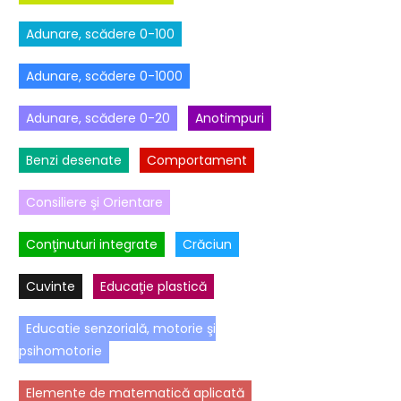
Adunare, scădere 0-100
Adunare, scădere 0-1000
Adunare, scădere 0-20
Anotimpuri
Benzi desenate
Comportament
Consiliere şi Orientare
Conţinuturi integrate
Crăciun
Cuvinte
Educaţie plastică
Educatie senzorială, motorie şi
psihomotorie
Elemente de matematică aplicată