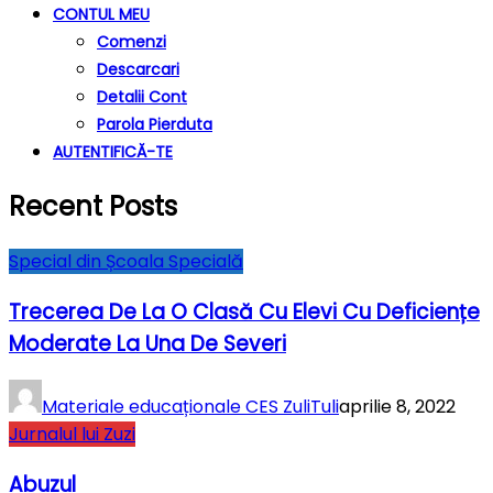
CONTUL MEU
Comenzi
Descarcari
Detalii Cont
Parola Pierduta
AUTENTIFICĂ-TE
Recent Posts
Special din Școala Specială
Trecerea De La O Clasă Cu Elevi Cu Deficiențe
Moderate La Una De Severi
Materiale educaționale CES ZuliTuli
aprilie 8, 2022
Jurnalul lui Zuzi
Abuzul