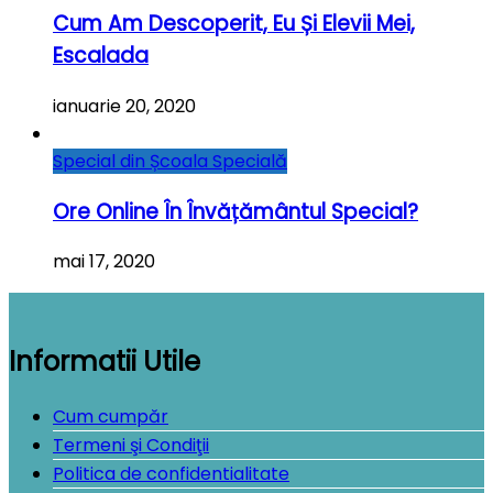
Cum Am Descoperit, Eu Și Elevii Mei,
Escalada
ianuarie 20, 2020
Special din Școala Specială
Ore Online În Învățământul Special?
mai 17, 2020
Informatii Utile
Cum cumpăr
Termeni şi Condiţii
Politica de confidentialitate