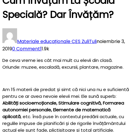
Cum Învățăm La Școala
Specială? Dar Învățăm?
Materiale educaționale CES ZuliTuli
noiembrie 3,
2019
0 Comment
1
1.9k
De ceva vreme ies cât mai mult cu elevii din clasă.
Oriunde: muzee, escaladă, excursii, plantare, magazine.
Am 15 materii de predat și simt că nici una nu e suficientă
pentru ce ar avea nevoie elevii mei. Ele sună superb:
Abilități socioemoționale, Stimulare cognitivă, Formarea
autonomiei personale, Elemente de matematică
aplicată
, etc. Însă puse în contextul predării actuale, cu
regulile impuse de planificări și de rigorile învățământului
actual ele sunt fade, plictisitoare și total artificiale.