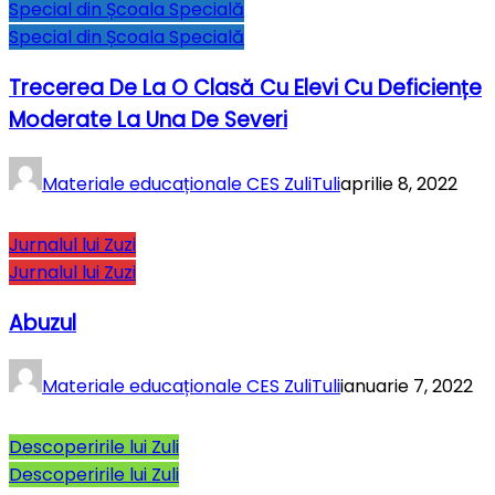
Special din Școala Specială
Special din Școala Specială
Trecerea De La O Clasă Cu Elevi Cu Deficiențe
Moderate La Una De Severi
Materiale educaționale CES ZuliTuli
aprilie 8, 2022
Jurnalul lui Zuzi
Jurnalul lui Zuzi
Abuzul
Materiale educaționale CES ZuliTuli
ianuarie 7, 2022
Descoperirile lui Zuli
Descoperirile lui Zuli