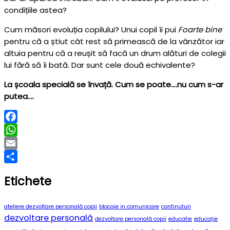
condițiile astea?
Cum măsori evoluția copilului? Unui copil îi pui
Foarte bine
pentru că a știut cât rest să primească de la vânzător iar
altuia pentru că a reușit să facă un drum alături de colegii
lui fără să îi bată. Dar sunt cele două echivalente?
La școala specială se învață. Cum se poate….nu cum s-ar
putea….
Facebook
WhatsApp
Email
Partajează
Etichete
ateliere dezvoltare personală copii
blocaje in comunicare
continuturi
dezvoltare personală
dezvoltare personală copii
educatie
educație