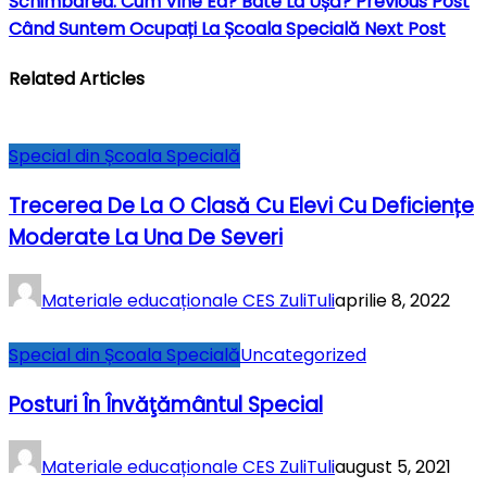
Schimbarea. Cum Vine Ea? Bate La Ușă?
Previous Post
Când Suntem Ocupați La Școala Specială
Next Post
Related Articles
Special din Școala Specială
Trecerea De La O Clasă Cu Elevi Cu Deficiențe
Moderate La Una De Severi
Materiale educaționale CES ZuliTuli
aprilie 8, 2022
Special din Școala Specială
Uncategorized
Posturi În Învăţământul Special
Materiale educaționale CES ZuliTuli
august 5, 2021