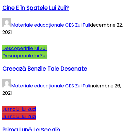
Cine E În Spatele Lui Zuli?
Materiale educaționale CES ZuliTuli
decembrie 22,
2021
Descoperirile lui Zuli
Descoperirile lui Zuli
Creează Benzile Tale Desenate
Materiale educaționale CES ZuliTuli
noiembrie 26,
2021
Jurnalul lui Zuzi
Jurnalul lui Zuzi
Prima Lună La Şcoală