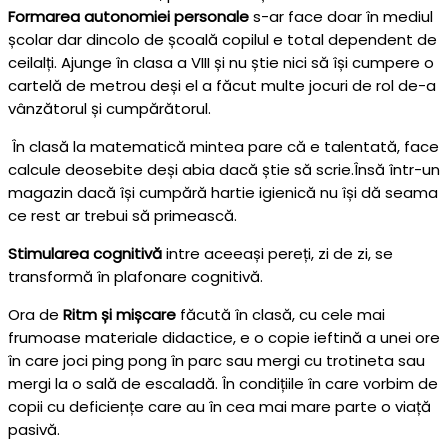
Formarea autonomiei personale
s-ar face doar în mediul
școlar dar dincolo de școală copilul e total dependent de
ceilalți. Ajunge în clasa a VIII și nu știe nici să își cumpere o
cartelă de metrou deși el a făcut multe jocuri de rol de-a
vânzătorul și cumpărătorul.
În clasă la matematică mintea pare că e talentată, face
calcule deosebite deși abia dacă știe să scrie.Însă într-un
magazin dacă își cumpără hartie igienică nu își dă seama
ce rest ar trebui să primească.
Stimularea cognitivă
intre aceeași pereți, zi de zi, se
transformă în plafonare cognitivă.
Ora de
Ritm și mișcare
făcută în clasă, cu cele mai
frumoase materiale didactice, e o copie ieftină a unei ore
în care joci ping pong în parc sau mergi cu trotineta sau
mergi la o sală de escaladă. În condițiile în care vorbim de
copii cu deficiențe care au în cea mai mare parte o viață
pasivă.