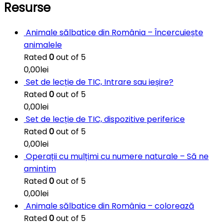
Resurse
Animale sălbatice din România – Încercuiește
animalele
Rated
0
out of 5
0,00
lei
Set de lecție de TIC, Intrare sau ieșire?
Rated
0
out of 5
0,00
lei
Set de lecție de TIC, dispozitive periferice
Rated
0
out of 5
0,00
lei
Operații cu mulțimi cu numere naturale – Să ne
amintim
Rated
0
out of 5
0,00
lei
Animale sălbatice din România – colorează
Rated
0
out of 5