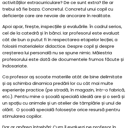
activităților extracurriculare? De ce sunt extra? Ele ar
trebui să fie baza. Concretul. Concretul unui copil cu
deficiențe care are nevoie de ancorare în realitate.
Apoi apar, firește, inspecțiile și evaluările. În cadrul serios,
cel de la catedră și în bănci. Iar profesorul este evaluat
cât de bun a putut fi în respectarea etapelor lecției, a
folosirii materialelor didactice. Despre copil și despre
creșterea lui personală nu se spune nimic. Măiestria
profesorului este dată de documentele frumos făcute și
îndosariate.
Ca profesor aș scoate materiile atât de bine delimitate
și aș schimba dinamica predării lor cu cât mai multe
experiențe practice (pe stradă, în magazin, într-o fabrică,
etc.). Pentru mine o școală specială ideală are și o seră și
un spațiu cu animale și un atelier de tâmplărie și unul de
olărit. O școală specială folosește orice resursă pentru
stimularea copiilor.
Dar ar apărea întrebări: Cum îl evaluezi pe profesor în