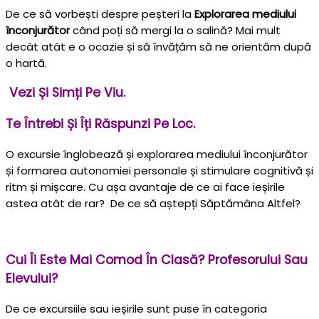
De ce să vorbești despre peșteri la
Explorarea mediului
înconjurător
când poți să mergi la o salină? Mai mult
decât atât e o ocazie și să învățăm să ne orientăm după
o hartă.
Vezi Și Simți Pe Viu.
Te Întrebi Și Îți Răspunzi Pe Loc.
O excursie înglobează și explorarea mediului înconjurător
și formarea autonomiei personale și stimulare cognitivă și
ritm și mișcare. Cu așa avantaje de ce ai face ieșirile
astea atât de rar? De ce să aștepți Săptămâna Altfel?
Cui Îi Este Mai Comod În Clasă? Profesorului Sau
Elevului?
De ce excursiile sau ieșirile sunt puse în categoria