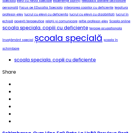
specială
elevi cu nevoi speciale
experiențe părinți
feedback ateliere dezvoltare
personală
Focus pe EDucatia Speciala
integrarea copiilor cu deficiente
legatura
profesor-elev
lucrul cu elevii cu deficienta
lucrul cu elevii cu dizabilitati
lucrul în
echipă
povești terapeutice
relații și comunicare
reltie profesor-elev
Scoala online
scoala speciala. copiii cu deficiente
terapie ocupationala
școala specială
învațământ special
școala în
schimbare
scoala speciala. copiii cu deficiente
Share