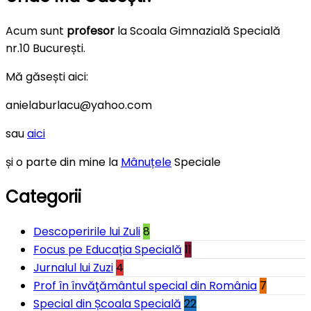
Acum sunt
profesor
la Scoala Gimnazială Specială
nr.10 București.
Mă găsești aici:
anielaburlacu@yahoo.com
sau
aici
și o parte din mine la
Mânuțele
Speciale
Categorii
Descoperirile lui Zuli
8
Focus pe Educația Specială
11
Jurnalul lui Zuzi
4
Prof în învăţământul special din România
7
Special din Școala Specială
22