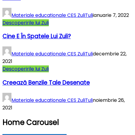
Materiale educaționale CES ZuliTuli
ianuarie 7, 2022
Descoperirile lui Zuli
Cine E În Spatele Lui Zuli?
Materiale educaționale CES ZuliTuli
decembrie 22,
2021
Descoperirile lui Zuli
Creează Benzile Tale Desenate
Materiale educaționale CES ZuliTuli
noiembrie 26,
2021
Home Carousel